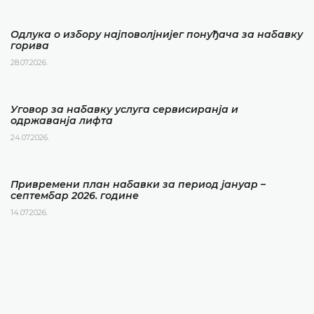
Одлука о избору најповолјнијег понуђача за набавку
горива
28.07.2026.
Уговор за набавку услуга сервисиранја и
одржаванја лифта
24.07.2026.
Привремени план набавки за период јануар –
септембар 2026. године
14.07.2026.