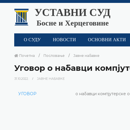
УСТАВНИ СУД
Босне и Херцеговине
О СУДУ
НОВОСТИ
ОСНОВНИ АКТИ
Почетна
Пословање
Јавне набавке
Уговор о набавци компјут
31.10.2022.
ЈАВНЕ НАБАВКЕ
УГОВОР
о набавци компјутерске о