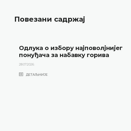
Повезани садржај
Одлука о избору најповолјнијег
понуђача за набавку горива
28.07.2026.
ДЕТАЉНИЈЕ