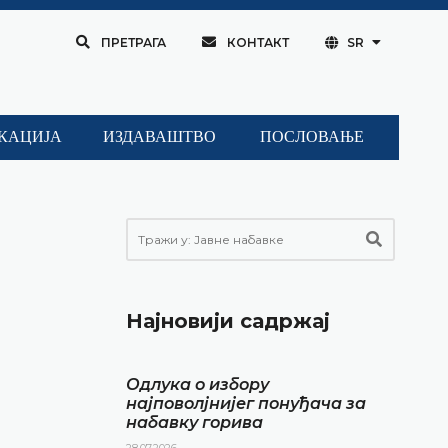
ПРЕТРАГА
КОНТАКТ
SR
КАЦИЈА
ИЗДАВАШТВО
ПОСЛОВАЊЕ
Најновији садржај
Одлука о избору
најповолјнијег понуђача за
набавку горива
28.07.2026.