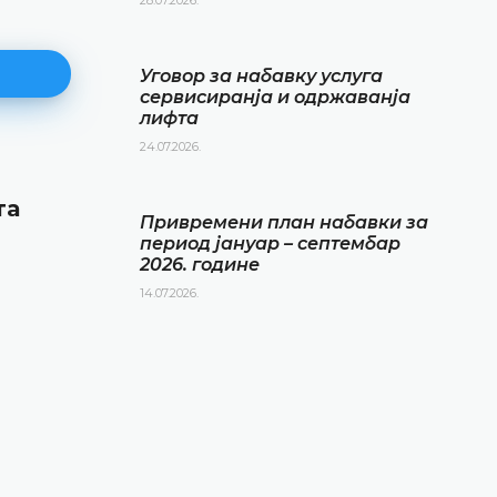
Уговор за набавку услуга
сервисиранја и одржаванја
лифта
24.07.2026.
Привремени план набавки за
та
период јануар – септембар 20
Привремени план набавки за
године
период јануар – септембар
2026. године
14.07.2026.
14.07.2026.
ДЕТАЉНИЈЕ