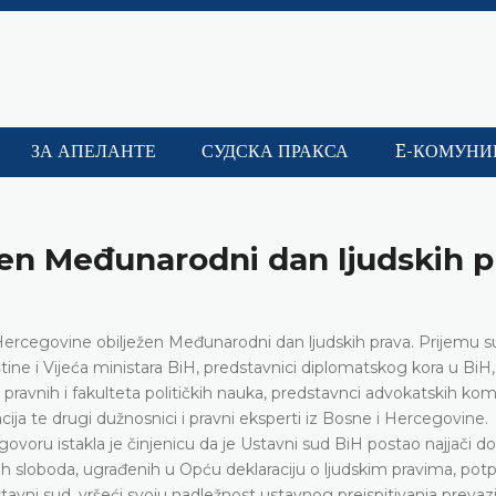
ЗА АПЕЛАНТЕ
СУДСКА ПРАКСА
E-КОМУНИ
en Međunarodni dan ljudskih p
rcegovine obilježen Međunarodni dan ljudskih prava. Prijemu s
ine i Vijeća ministara BiH, predstavnici diplomatskog kora u BiH,
i pravnih i fakulteta političkih nauka, predstavnci advokatskih kom
ja te drugi dužnosnici i pravni eksperti iz Bosne i Hercegovine.
voru istakla je činjenicu da je Ustavni sud BiH postao najjači d
ih sloboda, ugrađenih u Opću deklaraciju o ljudskim pravima, potp
tavni sud, vršeći svoju nadležnost ustavnog preispitivanja prevaz