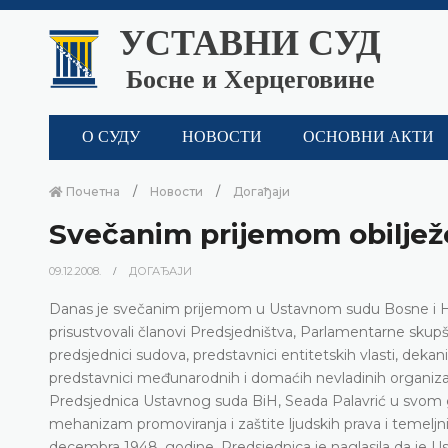
УСТАВНИ СУД
Босне и Херцеговине
О СУДУ
НОВОСТИ
ОСНОВНИ АКТИ
Почетна
Новости
Догађаји
Svečanim prijemom obiljež
09.12.2008.
ДОГАЂАЈИ
Danas je svečanim prijemom u Ustavnom sudu Bosne i He
prisustvovali članovi Predsjedništva, Parlamentarne skupšt
predsjednici sudova, predstavnici entitetskih vlasti, dekan
predstavnici međunarodnih i domaćih nevladinih organizaci
Predsjednica Ustavnog suda BiH, Seada Palavrić u svom go
mehanizam promoviranja i zaštite ljudskih prava i temeljn
decembra 1948. godine. Predsjednica je naglasila da je Us