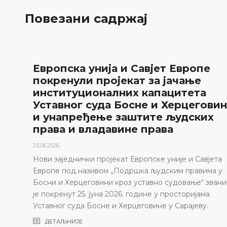
Повезани садржај
Европска унија и Савјет Европе
покренули пројекат за јачање
институционалних капацитета
Уставног суда Босне и Херцегови
и унапређење заштите људских
права и владавине права
25.06.2026.
Нови заједнички пројекат Европске уније и Савјета
Европе под називом „Подршка људским правима у
Босни и Херцеговини кроз уставно судовање“ зван
је покренут 25. јуна 2026. године у просторијама
Уставног суда Босне и Херцеговине у Сарајеву.
ДЕТАЉНИЈЕ