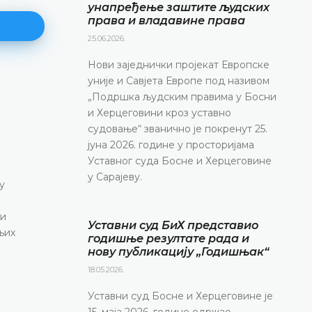
унапређење заштите људских
права и владавине права
25.06.2026.
Нови заједнички пројекат Европске
уније и Савјета Европе под називом
Најава конференције за медиј
„Подршка људским правима у Босни
и Херцеговини кроз уставно
12.05.2026.
судовање“ званично је покренут 25.
Уставни суд Босне и Херцеговине обавјештава
јуна 2026. године у просторијама
маја 2026. године у термину од 10.00 до 11.30
Уставног суда Босне и Херцеговине
конференцију за медије
у Сарајеву.
у
ДЕТАЉНИЈЕ
 и
Уставни суд БиХ представио
њих
годишње резултате рада и
нову публикацију „Годишњак“
18.05.2026.
Уставни суд Босне и Херцеговине је
15. маја 2026. године одржао