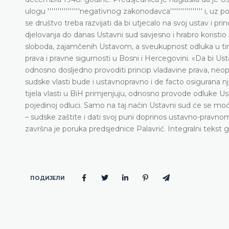
ulogu ''''''''''''''''negativnog zakonodavca'''''''''''''''' i,
se društvo treba razvijati da bi utjecalo na svoj ustav i pr
djelovanja do danas Ustavni sud savjesno i hrabro koristio
sloboda, zajamčenih Ustavom, a sveukupnost odluka u tim
prava i pravne sigurnosti u Bosni i Hercegovini. «Da bi Ust
odnosno dosljedno provoditi princip vladavine prava, ne
sudske vlasti bude i ustavnopravno i de facto osigurana n
tijela vlasti u BiH primjenjuju, odnosno provode odluke Us
pojedinoj odluci. Samo na taj način Ustavni sud će se mo
– sudske zaštite i dati svoj puni doprinos ustavno-pravnom r
završna je poruka predsjednice Palavrić. Integralni tekst
ПОДИЈЕЛИ