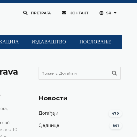
ПРЕТРАГА
КОНТАКТ
SR
КАЦИЈА
ИЗДАВАШТВО
ПОСЛОВАЊЕ
rava
u
Новости
ora,
Догађаји
470
omaći
Сједнице
891
isanu 10.
išao