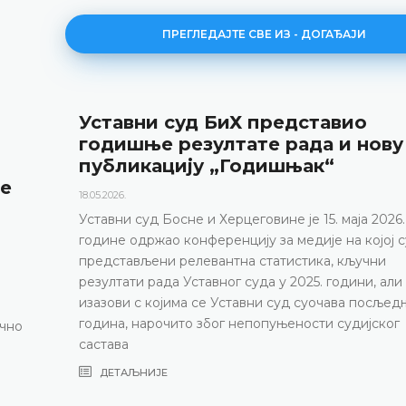
ПРЕГЛЕДАЈТЕ СВЕ ИЗ - ДОГАЂАЈИ
Уставни суд БиХ представио
годишње резултате рада и нову
публикацију „Годишњак“
не
18.05.2026.
Уставни суд Босне и Херцеговине је 15. маја 2026.
године одржао конференцију за медије на којој с
представљени релевантна статистика, кључни
резултати рада Уставног суда у 2025. години, али
изазови с којима се Уставни суд суочава посљед
година, нарочито због непопуњености судијског
ично
састава
ДЕТАЉНИЈЕ