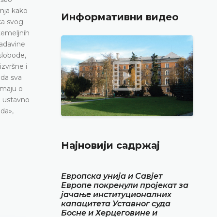
tanja kako
Информативни видео
tka svog
 temeljnih
ladavine
 slobode,
zvršne i
 da sva
imaju o
e ustavno
oda»,
Најновији садржај
Европска унија и Савјет
Европе покренули пројекат за
јачање институционалних
капацитета Уставног суда
Босне и Херцеговине и