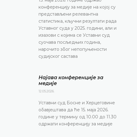
конференцију за медије на којој су
представљени релевантна
статистика, кључни резултати рада
Уставног суда у 2025. години, али и
изазови с којима се Уставни суд
суочава посљедњих година,
нарочито због непопуњености
судијског састава
Најава конференције за
медије
12.05.2026.
Уставни суд Босне и Херцеговине
обавјештава да ће 15. маја 2026.
године у термину од 10.00 до 11.30
одржати конференцију за медије