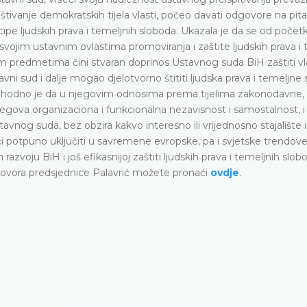
 uz poštivanje demokratskih tijela vlasti, počeo davati odgovore na pi
incipe ljudskih prava i temeljnih sloboda. Ukazala je da se od poče
 svojim ustavnim ovlastima promoviranja i zaštite ljudskih prava i
 predmetima čini stvaran doprinos Ustavnog suda BiH zaštiti v
avni sud i dalje mogao djelotvorno štititi ljudska prava i temeljne
ophodno je da u njegovim odnosima prema tijelima zakonodavne, i
jegova organizaciona i funkcionalna nezavisnost i samostalnost, i
tavnog suda, bez obzira kakvo interesno ili vrijednosno stajalište 
ći potpuno uključiti u savremene evropske, pa i svjetske trendov
azvoju BiH i još efikasnijoj zaštiti ljudskih prava i temeljnih slob
 govora predsjednice Palavrić možete pronaći
ovdje
.