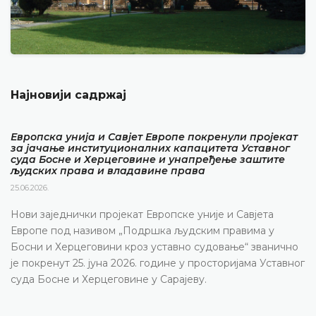
Најновији садржај
Европска унија и Савјет Европе покренули пројекат
за јачање институционалних капацитета Уставног
суда Босне и Херцеговине и унапређење заштите
људских права и владавине права
25.06.2026.
Нови заједнички пројекат Европске уније и Савјета
Европе под називом „Подршка људским правима у
Босни и Херцеговини кроз уставно судовање“ званично
је покренут 25. јуна 2026. године у просторијама Уставног
суда Босне и Херцеговине у Сарајеву.