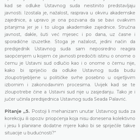
kad se odluke Ustavnog suda neistinito predstavljaju
javnosti. Izostala je, nažalost, rasprava u okviru akademske
zajednice, a upravo je ona pozvana da se bavi ovakvim
pitanjima jer je i to uloga akademske zajednice. Stručna
javnost, dakle, šuti već mjesec i po dana, uz časne i
sporadične izuzetke. Stoga je nažalost, jedini način da
predsjednik Ustavnog suda sam neposredno reagira
saopćenjem u kojem će javnosti predočiti istinu o onome o
čemu je Ustavni sud odlučio kao i o onome o čemu nije,
kako bi spriječio da odluke Ustavnog suda budu
zloupotrijebljene u političke svrhe posebno u osjetljivim
izbornim i zakonodavnim procesima. Uvijek kad se te
zloupotrebe čine a Ustavni sud nije u zasjedanju. Tako je i
jučer učinila predsjednica Ustavnog suda Seada Palavrić.
Pitanje „5.
Postoji li mehanizam unutar Ustavnog suda za
korekciju ili opoziv priopćenja koja nisu donesena kolektivno
i jesu li planirane dodatne mjere kako bi se spriječile takve
situacije u budućnosti?“