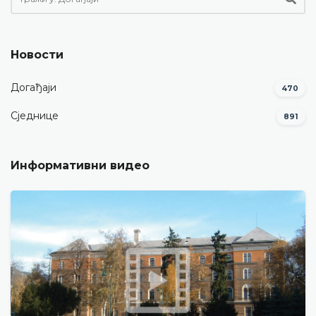
Новости
Догађаји
470
Сједнице
891
Информативни видео