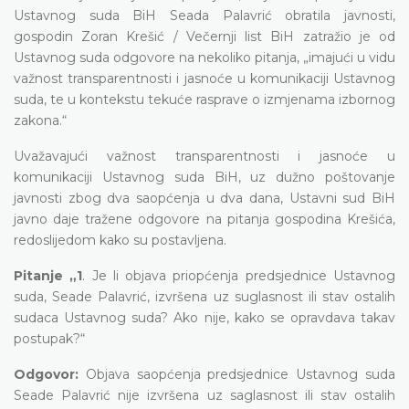
Ustavnog suda BiH Seada Palavrić obratila javnosti,
gospodin Zoran Krešić / Večernji list BiH zatražio je od
Ustavnog suda odgovore na nekoliko pitanja, „imajući u vidu
važnost transparentnosti i jasnoće u komunikaciji Ustavnog
suda, te u kontekstu tekuće rasprave o izmjenama izbornog
zakona.“
Uvažavajući važnost transparentnosti i jasnoće u
komunikaciji Ustavnog suda BiH, uz dužno poštovanje
javnosti zbog dva saopćenja u dva dana, Ustavni sud BiH
javno daje tražene odgovore na pitanja gospodina Krešića,
redoslijedom kako su postavljena.
Pitanje „1
. Je li objava priopćenja predsjednice Ustavnog
suda, Seade Palavrić, izvršena uz suglasnost ili stav ostalih
sudaca Ustavnog suda? Ako nije, kako se opravdava takav
postupak?“
Odgovor:
Objava saopćenja predsjednice Ustavnog suda
Seade Palavrić nije izvršena uz saglasnost ili stav ostalih