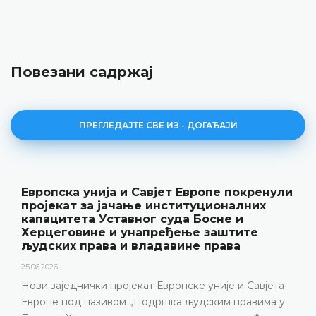
Повезани садржај
ПРЕГЛЕДАЈТЕ СВЕ ИЗ - ДОГАЂАЈИ
Уставни суд БиХ представио годишње
резултате рада и нову публикацију
„Годишњак“
18.05.2026.
Уставни суд Босне и Херцеговине је 15. маја 2026.
године одржао конференцију за медије на којој су
представљени релевантна статистика, кључни
резултати рада Уставног суда у 2025. години, али и