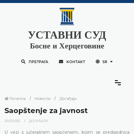
УСТАВНИ СУД
Босне и Херцеговине
ПРЕТРАГА
КОНТАКТ
SR
Почетна
Новости
Догађаји
Saopštenje za javnost
20.05.2025.
ДОГАЂАЈИ
U vezi s jučerašnjim saopćenjem, kojim se predsjednica