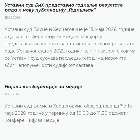
Уставни суд БиХ представио годишње резултате
рада и нову публикацију „Годишњак“
18.05.2026.
Уставни суд Босне и Херцеговине је 15. маја 2026. године
одржао конференцију за медије на којој су
представљени релевантна статистика, кључни резултати
рада Уставног суда у 2025. години, али и изазови с којима
се Уставни суд суочава посљедњих година, нарочито
због непопуњености судијског састава
Најава конференције за медије
12.05.2026.
Уставни суд Босне и Херцеговине обавјештава да ће 15.
маја 2026. године у термину од 10.00 до 11.30 одржати
конференцију за медије