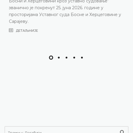
изазови с којима се Уставни суд суочава посљедњих
година, нарочито због непопуњености судијског
састава
ДЕТАЉНИЈЕ