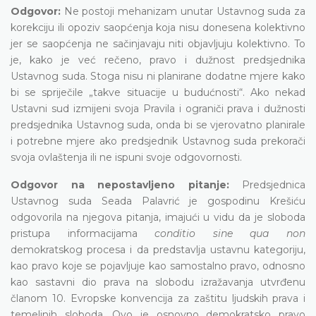
Odgovor:
Ne postoji mehanizam unutar Ustavnog suda za
korekciju ili opoziv saopćenja koja nisu donesena kolektivno
jer se saopćenja ne sačinjavaju niti objavljuju kolektivno. To
je, kako je već rečeno, pravo i dužnost predsjednika
Ustavnog suda. Stoga nisu ni planirane dodatne mjere kako
bi se spriječile „takve situacije u budućnosti“. Ako nekad
Ustavni sud izmijeni svoja Pravila i ograniči prava i dužnosti
predsjednika Ustavnog suda, onda bi se vjerovatno planirale
i potrebne mjere ako predsjednik Ustavnog suda prekorači
svoja ovlaštenja ili ne ispuni svoje odgovornosti.
Odgovor na nepostavljeno pitanje:
Predsjednica
Ustavnog suda Seada Palavrić je gospodinu Krešiću
odgovorila na njegova pitanja, imajući u vidu da je sloboda
pristupa informacijama
conditio sine qua non
demokratskog procesa i da predstavlja ustavnu kategoriju,
kao pravo koje se pojavljuje kao samostalno pravo, odnosno
kao sastavni dio prava na slobodu izražavanja utvrđenu
članom 10. Evropske konvencija za zaštitu ljudskih prava i
temeljnih sloboda. Ovo je osnovno demokratsko pravo