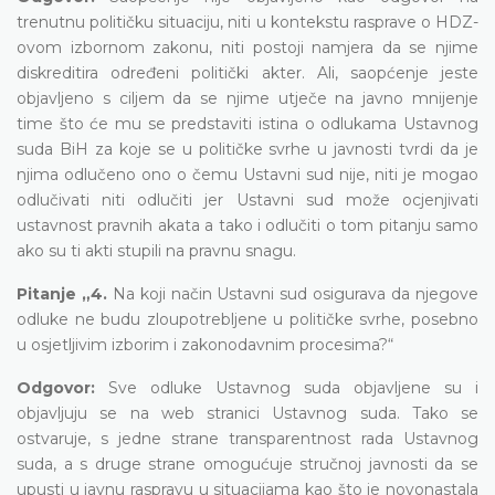
trenutnu političku situaciju, niti u kontekstu rasprave o HDZ-
ovom izbornom zakonu, niti postoji namjera da se njime
diskreditira određeni politički akter. Ali, saopćenje jeste
objavljeno s ciljem da se njime utječe na javno mnijenje
time što će mu se predstaviti istina o odlukama Ustavnog
suda BiH za koje se u političke svrhe u javnosti tvrdi da je
njima odlučeno ono o čemu Ustavni sud nije, niti je mogao
odlučivati niti odlučiti jer Ustavni sud može ocjenjivati
ustavnost pravnih akata a tako i odlučiti o tom pitanju samo
ako su ti akti stupili na pravnu snagu.
Pitanje „4.
Na koji način Ustavni sud osigurava da njegove
odluke ne budu zloupotrebljene u političke svrhe, posebno
u osjetljivim izborim i zakonodavnim procesima?“
Odgovor:
Sve odluke Ustavnog suda objavljene su i
objavljuju se na web stranici Ustavnog suda. Tako se
ostvaruje, s jedne strane transparentnost rada Ustavnog
suda, a s druge strane omogućuje stručnoj javnosti da se
upusti u javnu raspravu u situacijama kao što je novonastala