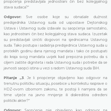
priopćenja predstavljala jednostrani čin bez kolegijalnog
stava sudaca?“
Odgovor:
Sve osobe koje su obnašale dužnost
predsjednika Ustavnog suda od uspostave Dejtonskog
Ustava i Ustavnog suda izdavale su saopćenja samostalno,
kao jednostrani čin bez kolegijalnog stava sudaca. Izuzetak
su predstavljali izričiti dogovori na sjednicama Ustavnog
suda. Tako postupa i sadašnja predsjednica Ustavnog suda u
proteklih godinu dana njenog mandata i tako će postupati
do kraja svog mandata uvijek kad prepozna potrebu da s
ciljem zaštite digniteta i rada Ustavnog suda i potrebe da se
javnosti saopći istina u vezi s radom Ustavnog suda BiH.
Pitanje „3
. Je li priopćenje objavljeno kao odgovor na
trenutnu političku situaciju, posebice u kontekstu rasprave o
HDZ-ovom izbornom zakonu, te postoji li namjera da se
time utječe na javno mnijenje ili diskreditira određeni
politički akter?“
Odgovor:
Saopćenje nije objavljeno kao odgovor na