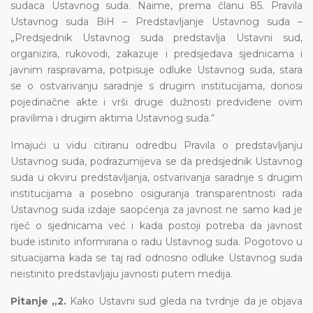
sudaca Ustavnog suda. Naime, prema članu 85. Pravila
Ustavnog suda BiH – Predstavljanje Ustavnog suda –
„Predsjednik Ustavnog suda predstavlja Ustavni sud,
organizira, rukovodi, zakazuje i predsjedava sjednicama i
javnim raspravama, potpisuje odluke Ustavnog suda, stara
se o ostvarivanju saradnje s drugim institucijama, donosi
pojedinačne akte i vrši druge dužnosti predviđene ovim
pravilima i drugim aktima Ustavnog suda.“
Imajući u vidu citiranu odredbu Pravila o predstavljanju
Ustavnog suda, podrazumijeva se da predsjednik Ustavnog
suda u okviru predstavljanja, ostvarivanja saradnje s drugim
institucijama a posebno osiguranja transparentnosti rada
Ustavnog suda izdaje saopćenja za javnost ne samo kad je
riječ o sjednicama već i kada postoji potreba da javnost
bude istinito informirana o radu Ustavnog suda. Pogotovo u
situacijama kada se taj rad odnosno odluke Ustavnog suda
neistinito predstavljaju javnosti putem medija.
Pitanje „2.
Kako Ustavni sud gleda na tvrdnje da je objava