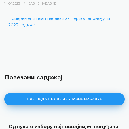
14.04.2025.
ЈАВНЕ НАБАВКЕ
Привремени план набавки за период април-јуни
2025. године
Повезани садржај
ПРЕГЛЕДАЈТЕ СВЕ ИЗ - ЈАВНЕ НАБАВКЕ
Одлука о избору најповолјнијег понуђача