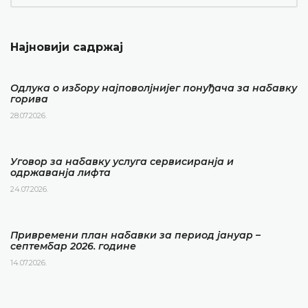
Најновији садржај
Одлука о избору најповолјнијег понуђача за набавку
горива
28.07.2026.
Уговор за набавку услуга сервисиранја и
одржаванја лифта
24.07.2026.
Привремени план набавки за период јануар –
септембар 2026. године
14.07.2026.