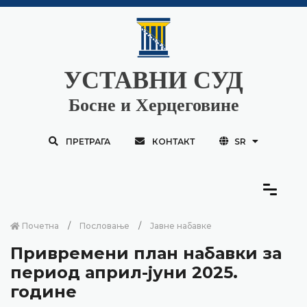
УСТАВНИ СУД
Босне и Херцеговине
ПРЕТРАГА
КОНТАКТ
SR
Почетна
Пословање
Јавне набавке
Привремени план набавки за
период април-јуни 2025.
године