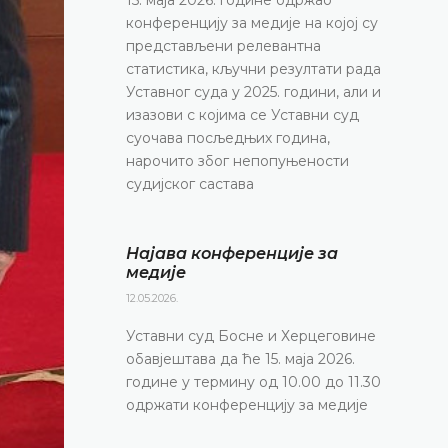
конференцију за медије на којој су
представљени релевантна
статистика, кључни резултати рада
Уставног суда у 2025. години, али и
изазови с којима се Уставни суд
суочава посљедњих година,
нарочито због непопуњености
судијског састава
Најава конференције за
медије
12.05.2026.
Уставни суд Босне и Херцеговине
обавјештава да ће 15. маја 2026.
године у термину од 10.00 до 11.30
одржати конференцију за медије