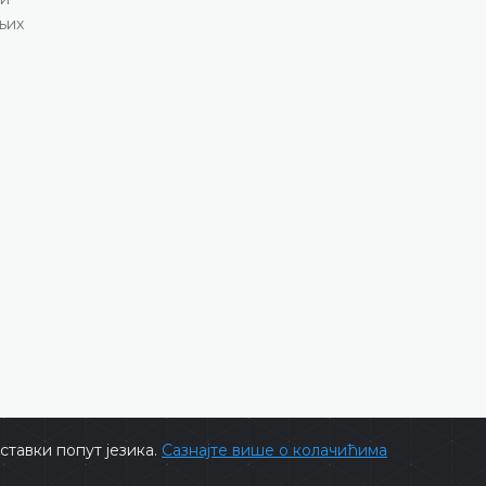
ДЕТАЉНИЈЕ
тавки попут језика.
Сазнајте више о колачићима
ts @ 2026
Уставни суд БиХ
Сва права задржана.