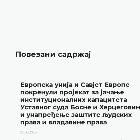
Повезани садржај
Уставни суд БиХ представио
годишње резултате рада и нову
публикацију „Годишњак“
18.05.2026.
Уставни суд Босне и Херцеговине је 15. маја 2026.
године одржао конференцију за медије на којој су
представљени релевантна статистика, кључни
резултати рада Уставног суда у 2025. години, али и