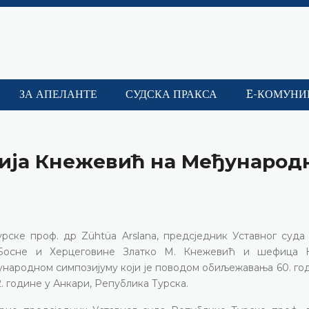
ЗА АПЕЛАНТЕ
СУДСКА ПРАКСА
E-КОМУНИ
дија Кнежевић на Међународ
рске проф. др Zühtüa Arslana, предсједник Уставног суда
 Босне и Херцеговине Златко М. Кнежевић и шефица 
ународном симпозијуму који је поводом обиљежавања 60. г
2. године у Анкари, Република Турска.