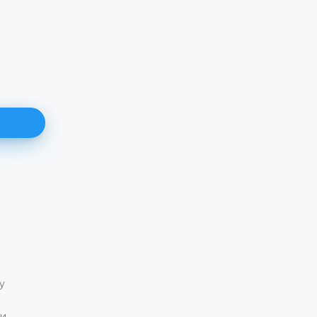
Међународна конференција о
будућности „тржишта идеја“ 
дигиталној ери
 ће 15.
ржати
27.04.2026.
Судија Уставног суда Босне и Херцеговине пр
Лариса Велић и шефица Одјељења за уставн
праксу Ермина Думањић присуствовале су
међународној конференцији у Кишињеву