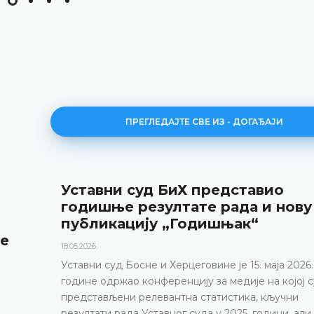
ПРЕГЛЕДАЈТЕ СВЕ ИЗ - ДОГАЂАЈИ
Најава конференције за медије
12.05.2026.
Уставни суд Босне и Херцеговине обавјештава да
маја 2026. године у термину од 10.00 до 11.30 од
конференцију за медије
ДЕТАЉНИЈЕ