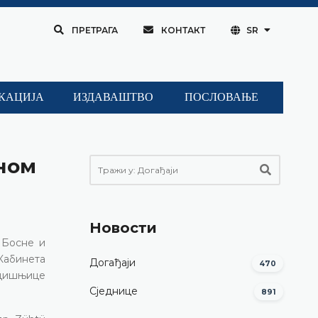
ПРЕТРАГА
КОНТАКТ
SR
КАЦИЈА
ИЗДАВАШТВО
ПОСЛОВАЊЕ
ном
Новости
 Босне и
Кабинета
Догађаји
470
одишњице
Сједнице
891