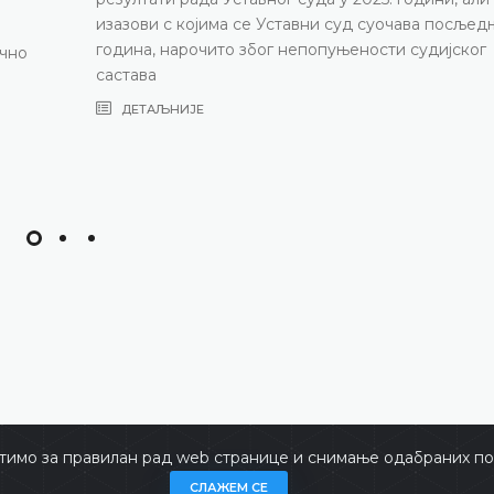
тимо за правилан рад web странице и снимање одабраних пос
не
Copyrigh
СЛАЖЕМ СЕ