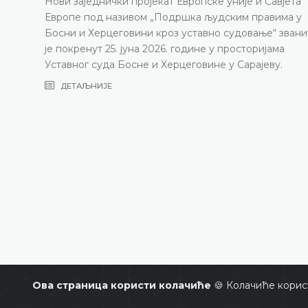
изазови с којима се Уставни суд суочава посљедњих
година, нарочито због непопуњености судијског
о
састава
ДЕТАЉНИЈЕ
Ова страница користи колачиће
🍪 Колачиће корис
Уставни суд Босне и Херцегови