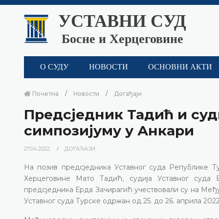
УСТАВНИ СУД
Босне и Херцеговине
О СУДУ
НОВОСТИ
ОСНОВНИ АКТИ
Почетна
Новости
Догађаји
Предсједник Тадић и су
симпозијуму у Анкари
27.04.2022.
ДОГАЂАЈИ
На позив предсједника Уставног суда Републике Ту
Херцеговине Мато Тадић, судија Уставног суда
предсједника Ерда Зачирагић учествовали су на Међ
Уставног суда Турске одржан од 25. до 26. априла 202