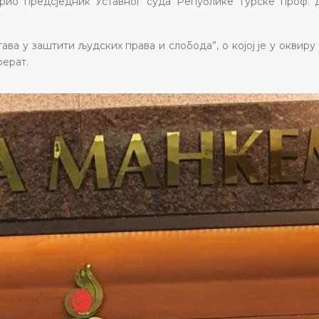
рио предсједник Уставног суда Републике Турске проф. 
ва у заштити људских права и слобода”, о којој је у оквиру
ферат.