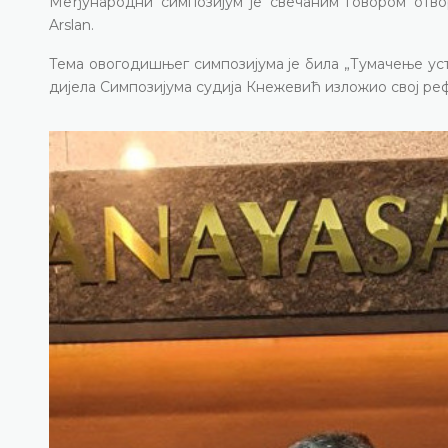
Међународни симпозијум је свечаним говором отво
Arslan.
Тема овогодишњег симпозијума је била „Тумачење уста
дијела Симпозијума судија Кнежевић изложио свој ре