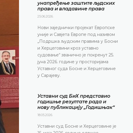
унапређење заштите људских
права и владавине права
25.06.2026.
Нови заједнички пројекат Европске
уније и Савјета Европе под називом
„Подршка људским правима у Босни
и Херцеговини кроз уставно
судовање“ званично је покренут 25.
јуна 2026. године у просторијама
Уставног суда Босне и Херцеговине
у Сарајеву.
Уставни суд БиХ представио
годишње резултате рада и
нову публикацију „Годишњак“
18.05.2026.
Уставни суд Босне и Херцеговине је
15. маја 2026. године одржао