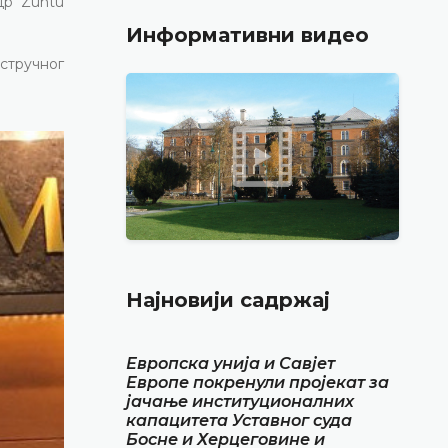
др Zühtü
Информативни видео
 стручног
Најновији садржај
Европска унија и Савјет
Европе покренули пројекат за
јачање институционалних
капацитета Уставног суда
Босне и Херцеговине и