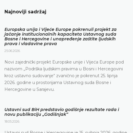
Najnoviji sadržaj
Europska unija i Vijeće Europe pokrenuli projekt za
jačanje institucionalnih kapaciteta Ustavnog suda
Bosne i Hercegovine i unapređenje zaštite ljudskih
prava i vladavine prava
25.06.2026.
Novi zajednički projekt Europske unije i Vijeća Europe pod
nazivom „Podrška ljudskim pravima u Bosni i Hercegovini
kroz ustavno sudovanje“ zvanično je pokrenut 25. lipnja
2026. godine u prostorijama Ustavnog suda Bosne i
Hercegovine u Sarajevu.
Ustavni sud BiH predstavio godišnje rezultate rada i
novu publikaciju „Godišnjak“
18.05.2026.
Ustavni sud Bosne i Hercegovine je 15. svibnja 2026. godine