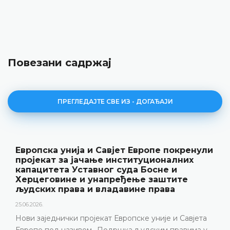
Повезани садржај
ПРЕГЛЕДАЈТЕ СВЕ ИЗ - ДОГАЂАЈИ
опска унија и Савјет Европе покренули
Уст
јекат за јачање институционалних
рез
ацитета Уставног суда Босне и
„Го
цеговине и унапређење заштите
18.05.20
ских права и владавине права
Устав
026.
годи
заједнички пројекат Европске уније и Савјета
пред
пе под називом „Подршка људским правима у