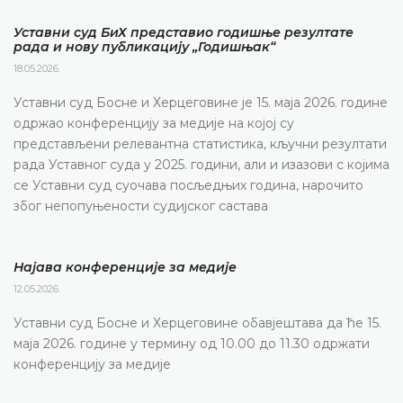
Уставни суд БиХ представио годишње резултате
рада и нову публикацију „Годишњак“
18.05.2026.
Уставни суд Босне и Херцеговине је 15. маја 2026. године
одржао конференцију за медије на којој су
представљени релевантна статистика, кључни резултати
рада Уставног суда у 2025. години, али и изазови с којима
се Уставни суд суочава посљедњих година, нарочито
због непопуњености судијског састава
Најава конференције за медије
12.05.2026.
Уставни суд Босне и Херцеговине обавјештава да ће 15.
маја 2026. године у термину од 10.00 до 11.30 одржати
конференцију за медије