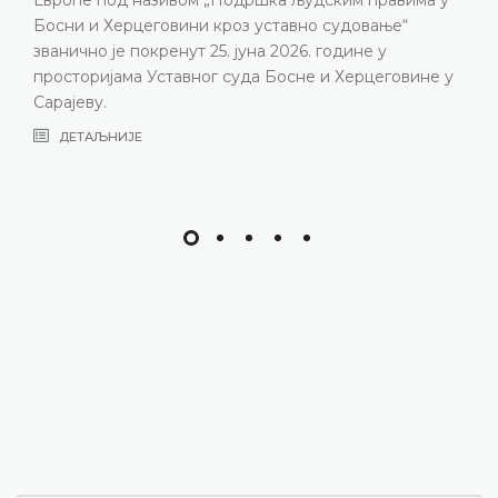
резул
и и Херцеговини кроз уставно судовање“
изаз
чно је покренут 25. јуна 2026. године у
годи
торијама Уставног суда Босне и Херцеговине у
саст
еву.
ДЕ
ТАЉНИЈЕ