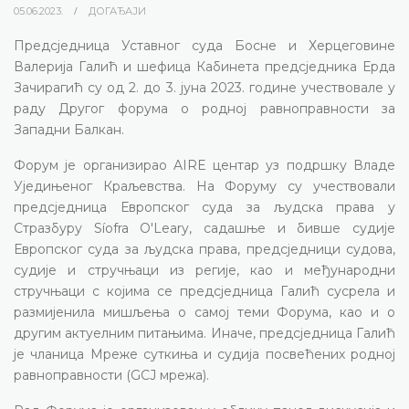
05.06.2023.
ДОГАЂАЈИ
Предсједница Уставног суда Босне и Херцеговине
Валерија Галић и шефица Кабинета предсједника Ерда
Зачирагић су од 2. до 3. јуна 2023. године учествовале у
раду Другог форума о родној равноправности за
Западни Балкан.
Форум је организирао AIRE центар уз подршку Владе
Уједињеног Краљевства. На Форуму су учествовали
предсједница Европског суда за људска права у
Стразбуру Síofra O'Leary, садашње и бивше судије
Европског суда за људска права, предсједници судова,
судије и стручњаци из регије, као и међународни
стручњаци с којима се предсједница Галић сусрела и
размијенила мишљења о самој теми Форума, као и о
другим актуелним питањима. Иначе, предсједница Галић
је чланица Мреже суткиња и судија посвећених родној
равноправности (GCJ мрежа).