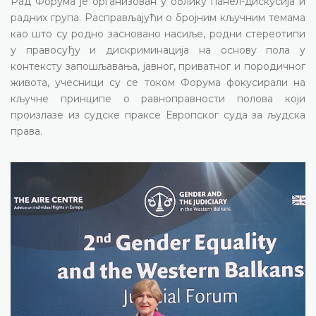
Рад Форума је организован у облику панел-дискусија и
радних група. Расправљајући о бројним кључним темама
као што су родно засновано насиље, родни стереотипи
у правосуђу и дискриминација на основу пола у
контексту запошљавања, јавног, приватног и породичног
живота, учесници су се током Форума фокусирали на
кључне принципе о равноправности полова који
произлазе из судске праксе Европског суда за људска
права.