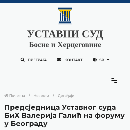
УСТАВНИ СУД
Босне и Херцеговине
ПРЕТРАГА
КОНТАКТ
SR
Почетна
Новости
Догађаји
Предсједница Уставног суда
БиХ Валерија Галић на форуму
у Београду