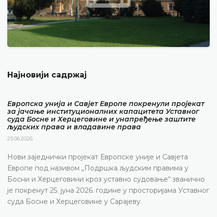
Најновији садржај
Европска унија и Савјет Европе покренули пројекат
за јачање институционалних капацитета Уставног
суда Босне и Херцеговине и унапређење заштите
људских права и владавине права
25.06.2026.
Нови заједнички пројекат Европске уније и Савјета
Европе под називом „Подршка људским правима у
Босни и Херцеговини кроз уставно судовање“ званично
је покренут 25. јуна 2026. године у просторијама Уставног
суда Босне и Херцеговине у Сарајеву.