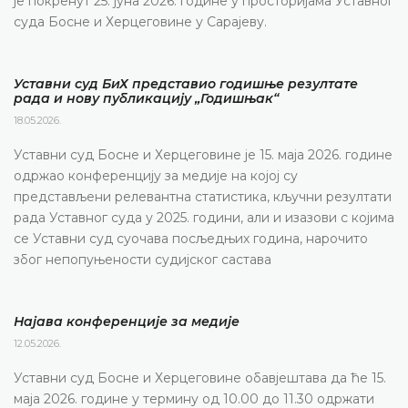
је покренут 25. јуна 2026. године у просторијама Уставног
суда Босне и Херцеговине у Сарајеву.
Уставни суд БиХ представио годишње резултате
рада и нову публикацију „Годишњак“
18.05.2026.
Уставни суд Босне и Херцеговине је 15. маја 2026. године
одржао конференцију за медије на којој су
представљени релевантна статистика, кључни резултати
рада Уставног суда у 2025. години, али и изазови с којима
се Уставни суд суочава посљедњих година, нарочито
због непопуњености судијског састава
Најава конференције за медије
12.05.2026.
Уставни суд Босне и Херцеговине обавјештава да ће 15.
маја 2026. године у термину од 10.00 до 11.30 одржати