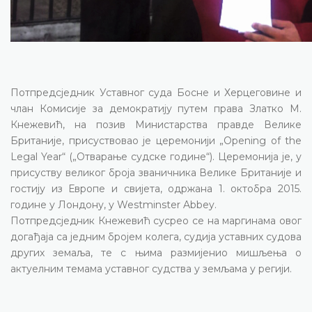
Потпредсједник Уставног суда Босне и Херцеговине и
члан Комисије за демократију путем права Златко М.
Кнежевић, на позив Министарства правде Велике
Британије, присуствовао је церемонији „
Opening of the
Legal Year
“ („Отварање судске године“). Церемонија је, у
присуству великог броја званичника Велике Британије и
гостију из Европе и свијета, одржана 1. октобра 2015.
године у Лондону, у
Westminster Abbey
.
Потпредсједник Кнежевић сусрео се на маргинама овог
догађаја са једним бројем колега, судија уставних судова
других земаља, те с њима размијенио мишљења о
актуелним темама уставног судства у земљама у регији.