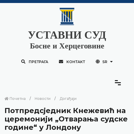
УСТАВНИ СУД
Босне и Херцеговине
ПРЕТРАГА
КОНТАКТ
SR
Почетна
Новости
Догађаји
Потпредсједник Кнежевић на
церемонији „Отварањa судске
године“ у Лондону