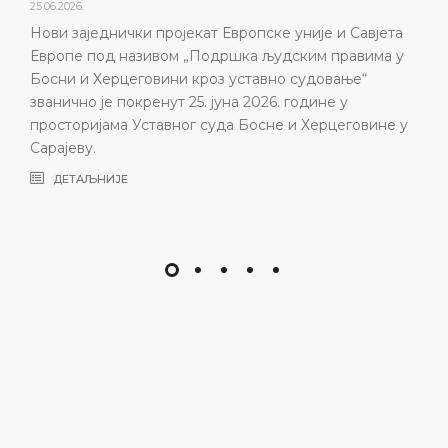
године одржао конференцију за медије н
е и Савјета
представљени релевантна статистика, 
 правима у
резултати рада Уставног суда у 2025. го
овање“
изазови с којима се Уставни суд суоча
не у
година, нарочито због непопуњености с
рцеговине у
састава
ДЕТАЉНИЈЕ