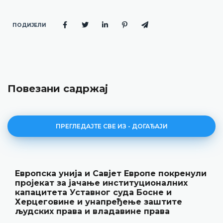
ПОДИЈЕЛИ
Повезани садржај
ПРЕГЛЕДАЈТЕ СВЕ ИЗ - ДОГАЂАЈИ
 покренули
Уставни суд БиХ представио г
налних
резултате рада и нову публикац
 и
„Годишњак“
тите
18.05.2026.
ва
Уставни суд Босне и Херцеговине је 15. м