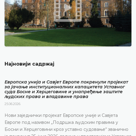
Најновији садржај
Европска унија и Савјет Европе покренули пројекат
за јачање институционалних капацитета Уставног
суда Босне и Херцеговине и унапређење заштите
људских права и владавине права
25.06.2026.
Нови заједнички пројекат Европске уније и Савјета
Европе под називом „Подршка људским правима у
Босни и Херцеговини кроз уставно судовање“ званично