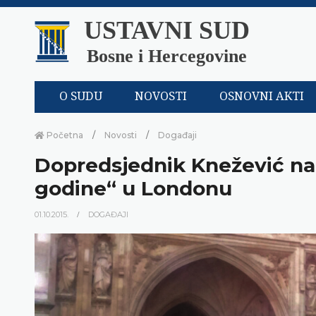
USTAVNI SUD
Bosne i Hercegovine
O SUDU
NOVOSTI
OSNOVNI AKTI
Početna
Novosti
Događaji
Dopredsjednik Knežević na
godine“ u Londonu
01.10.2015.
DOGAĐAJI