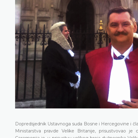
Dopredsjednik Ustavnoga suda Bosne i Hercegovine i čla
Ministarstva pravde Velike Britanije, prisustvovao j
Ceremonija je, u prisustvu velikog broja dužnosnika Velike 