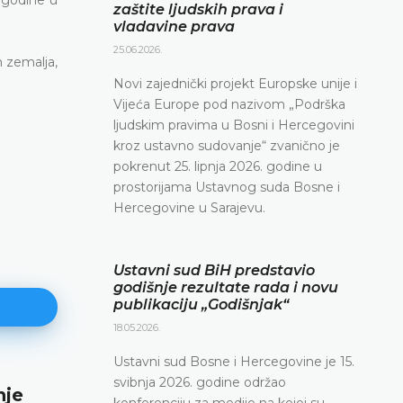
zaštite ljudskih prava i
vladavine prava
25.06.2026.
 zemalja,
Novi zajednički projekt Europske unije i
Vijeća Europe pod nazivom „Podrška
ljudskim pravima u Bosni i Hercegovini
kroz ustavno sudovanje“ zvanično je
pokrenut 25. lipnja 2026. godine u
prostorijama Ustavnog suda Bosne i
Hercegovine u Sarajevu.
Ustavni sud BiH predstavio
godišnje rezultate rada i novu
publikaciju „Godišnjak“
18.05.2026.
Ustavni sud Bosne i Hercegovine je 15.
svibnja 2026. godine održao
nje
Najava konferencije za medije
konferenciju za medije na kojoj su