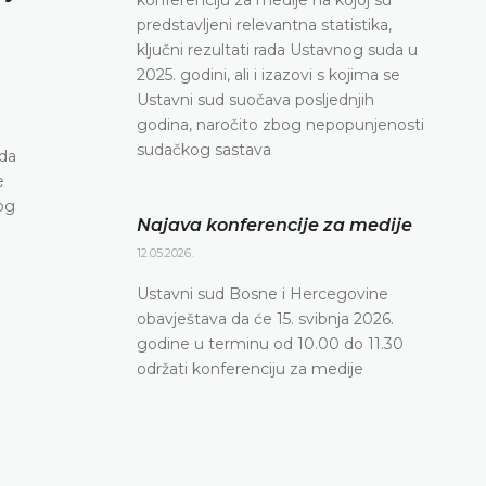
predstavljeni relevantna statistika,
12.05.2026.
ključni rezultati rada Ustavnog suda u
Ustavni sud Bosne i Hercegovine obavještava da 
2025. godini, ali i izazovi s kojima se
svibnja 2026. godine u terminu od 10.00 do 11.30
Ustavni sud suočava posljednjih
konferenciju za medije
godina, naročito zbog nepopunjenosti
DETALJNIJE
sudačkog sastava
ada
e
og
Najava konferencije za medije
12.05.2026.
Ustavni sud Bosne i Hercegovine
obavještava da će 15. svibnja 2026.
godine u terminu od 10.00 do 11.30
održati konferenciju za medije