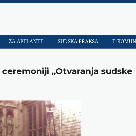
ZA APELANTE
SUDSKA PRAKSA
E-KOMUN
 ceremoniji „Otvaranja sudske