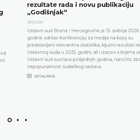
rezultate rada i novu publikaciju
g
„Godišnjak“
18.05.2026.
Ustavni sud Bosne i Hercegovine je 15. svibnja 2026.
godine održao konferenciju za medije na kojoj su
predstavljeni relevantna statistika, ključni rezultati r
Ustavnog suda u 2025. godini, ali i izazovi s kojima s
pod
Ustavni sud suočava posljednjih godina, naročito zb
ini
nepopunjenosti sudačkog sastava
DETALJNIJE