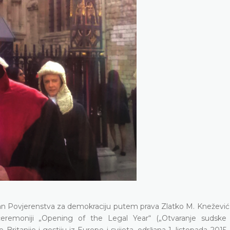
n Povjerenstva za demokraciju putem prava Zlatko M. Knežević,
e ceremoniji „Opening of the Legal Year“ („Otvaranje sudske 
Britanije i gostiju iz Europe i svijeta, održana 1. listopada 2015