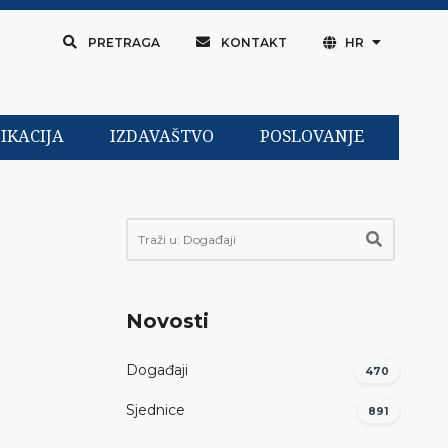
PRETRAGA
KONTAKT
HR
IKACIJA
IZDAVAŠTVO
POSLOVANJE
Novosti
Događaji
470
Sjednice
891