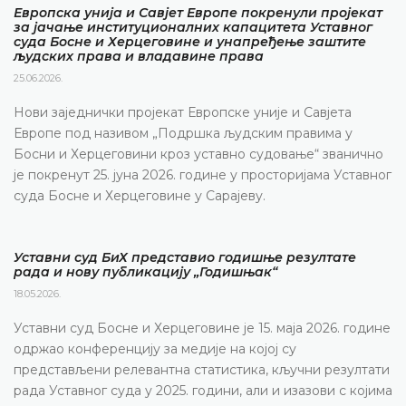
Европска унија и Савјет Европе покренули пројекат
за јачање институционалних капацитета Уставног
суда Босне и Херцеговине и унапређење заштите
људских права и владавине права
25.06.2026.
Нови заједнички пројекат Европске уније и Савјета
Европе под називом „Подршка људским правима у
Босни и Херцеговини кроз уставно судовање“ званично
је покренут 25. јуна 2026. године у просторијама Уставног
суда Босне и Херцеговине у Сарајеву.
Уставни суд БиХ представио годишње резултате
рада и нову публикацију „Годишњак“
18.05.2026.
Уставни суд Босне и Херцеговине је 15. маја 2026. године
одржао конференцију за медије на којој су
представљени релевантна статистика, кључни резултати
рада Уставног суда у 2025. години, али и изазови с којима