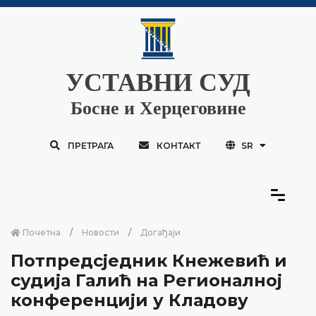
УСТАВНИ СУД
Босне и Херцеговине
ПРЕТРАГА
КОНТАКТ
SR
Почетна
Новости
Догађаји
Потпредсједник Кнежевић и
судија Галић на Регионалној
конференцији у Кладову