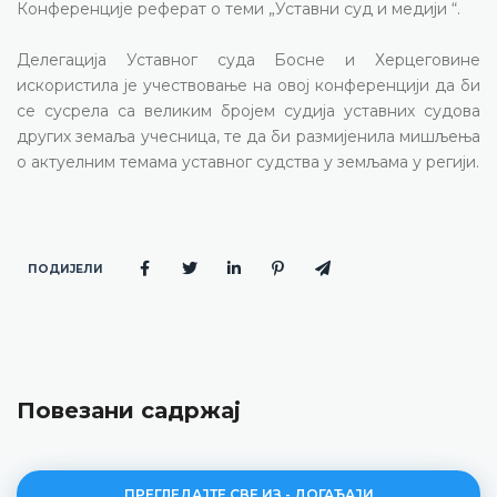
Конференције реферат о теми „Уставни суд и медији “.
Делегација Уставног суда Босне и Херцеговине
искористила је учествовање на овој конференцији да би
се сусрела са великим бројем судија уставних судова
других земаља учесница, те да би размијенила мишљења
о актуелним темама уставног судства у земљама у регији.
ПОДИЈЕЛИ
Повезани садржај
ПРЕГЛЕДАЈТЕ СВЕ ИЗ - ДОГАЂАЈИ