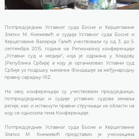
Потпредсједник Уставног суда Босне и Херцеговине
Златко М. Кнежевић и судија Уставног суда Босне и
Херцеговине Валерија Галић учествовали су од 3. до 5.
септембра 2015. године на Регионалној конференцији
„Уставни суд и медији“, која је одржана у Кладову
(Република Србија) а коју је организовао Уставни суд
Србије уз подршку њемачке Фондације за међународну
правну сарадњу IRZ.
На овој конференцији су учествовали предсједници,
потпредсједници и судије уставних судова земаља
регије, као и истакнути правни стручњаци из области на
коју се односила тема Конференције.
Потпредсједник Уставног суда Босне и Херцеговине
Златко М. Кнежевић представио је учесницима