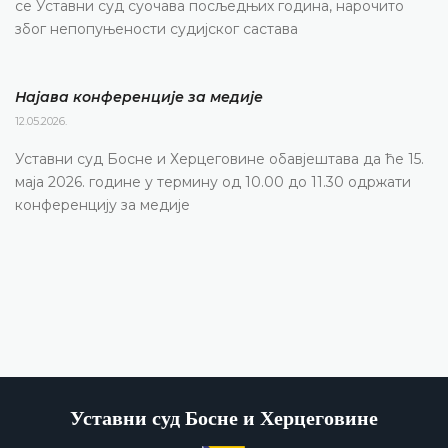
се Уставни суд суочава посљедњих година, нарочито
због непопуњености судијског састава
Најава конференције за медије
12.05.2026.
Уставни суд Босне и Херцеговине обавјештава да ће 15.
маја 2026. године у термину од 10.00 до 11.30 одржати
конференцију за медије
Уставни суд Босне и Херцеговине