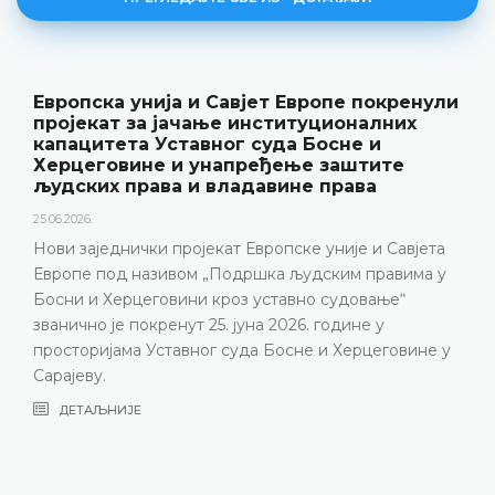
ропе покренули
Уставни суд БиХ представ
уционалних
резултате рада и нову пуб
Босне и
„Годишњак“
 заштите
18.05.2026.
 права
Уставни суд Босне и Херцеговине је
године одржао конференцију за мед
 уније и Савјета
представљени релевантна статист
дским правима у
резултати рада Уставног суда у 202
о судовање“
изазови с којима се Уставни суд 
 године у
година, нарочито због непопуњено
 и Херцеговине у
састава
ДЕТАЉНИЈЕ