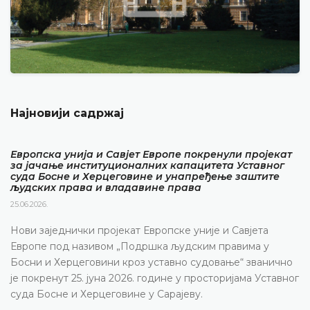
Најновији садржај
Европска унија и Савјет Европе покренули пројекат
за јачање институционалних капацитета Уставног
суда Босне и Херцеговине и унапређење заштите
људских права и владавине права
25.06.2026.
Нови заједнички пројекат Европске уније и Савјета
Европе под називом „Подршка људским правима у
Босни и Херцеговини кроз уставно судовање“ званично
је покренут 25. јуна 2026. године у просторијама Уставног
суда Босне и Херцеговине у Сарајеву.