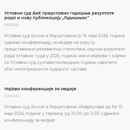
Уставни суд БиХ представио годишње резултате
рада и нову публикацију „Годишњак“
18.05.2026.
Уставни суд Босне и Херцеговине је 15. маја 2026. године
одржао конференцију за медије на којој су
представљени релевантна статистика, кључни резултати
рада Уставног суда у 2025. години, али и изазови с којима
се Уставни суд суочава посљедњих година, нарочито
због непопуњености судијског састава
Најава конференције за медије
12.05.2026.
Уставни суд Босне и Херцеговине обавјештава да ће 15.
маја 2026. године у термину од 10.00 до 11.30 одржати
конференцију за медије