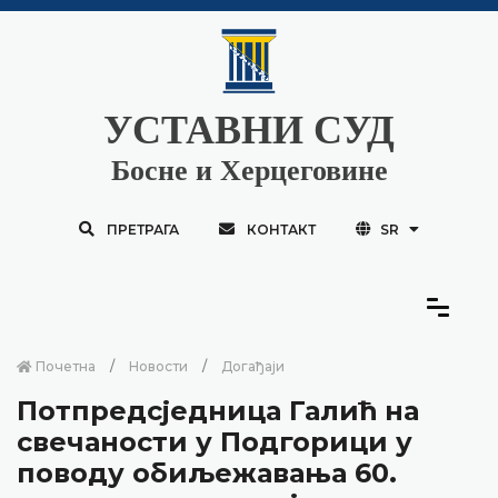
УСТАВНИ СУД
Босне и Херцеговине
ПРЕТРАГА
КОНТАКТ
SR
Почетна
Новости
Догађаји
Потпредсједница Галић на
свечаности у Подгорици у
поводу обиљежавања 60.