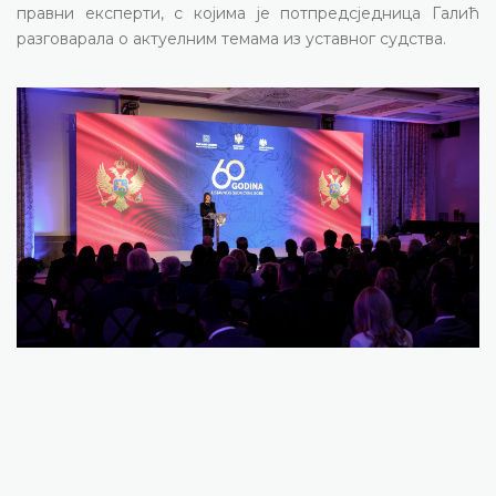
правни експерти, с којима је потпредсједница Галић
разговарала о актуелним темама из уставног судствa.