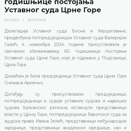
годишњице постојања
Уставног суда Црне Горе
05.11.2024.
ДОГАЂАЈИ
Делегација Уставног суда Босне и Херцеговине,
предвођена потпредсједницом Уставног суда Валеријом
Галић, 4. новембра 2024. године присуствовала је
свечаном обиљежавању 60. годишњице постојања
Уставног суда Црне Горе, које је одржано у Подгорици,
Црна Гора.
Домаћин је била предсједница Уставног суда Црне Горе
Снежана Арменко.
Догађају су присуствовали предсједници,
потпредсједници и судије уставних судова и највиших
судова балканског региона, истакнути представници
власти у Црној Гори, потпредсједница Европског суда за
људска права Ивана Јелић, представници међународне
заједнице, представници академске заједнице, као и