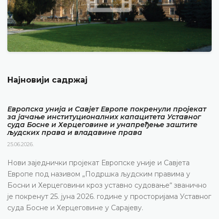
Најновији садржај
Европска унија и Савјет Европе покренули пројекат
за јачање институционалних капацитета Уставног
суда Босне и Херцеговине и унапређење заштите
људских права и владавине права
25.06.2026.
Нови заједнички пројекат Европске уније и Савјета
Европе под називом „Подршка људским правима у
Босни и Херцеговини кроз уставно судовање“ званично
је покренут 25. јуна 2026. године у просторијама Уставног
суда Босне и Херцеговине у Сарајеву.