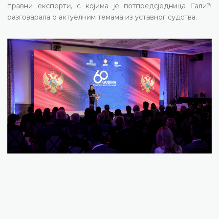
правни експерти, с којима је потпредсједница Галић
разговарала о актуелним темама из уставног судствa.