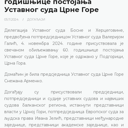
годишњице постојања
Уставног суда Црне Горе
05.11.2024.
ДОГАЂАЈИ
Делегација Уставног суда Босне и Херцеговине,
предвођена потпредсједницом Уставног суда Валеријом
Галић, 4. новембра 2024. године присуствовала је
свечаном обиљежавању 60. годишњице постојања
Уставног суда Црне Горе, које је одржано у Подгорици,
Црна Гора.
Домаћин је била предсједница Уставног суда Црне Горе
Снежана Арменко.
Догађају су присуствовали предсједници,
потпредсједници и судије уставних судова и највиших
судова балканског региона, истакнути представници
власти у Црној Гори, потпредсједница Европског суда за
људска права Ивана Јелић, представници међународне
заједнице, представници академске заједнице, као и