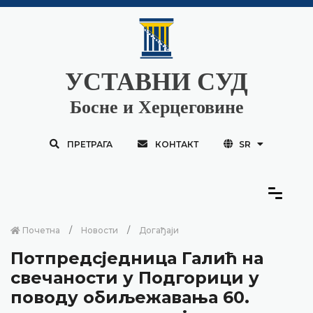
УСТАВНИ СУД
Босне и Херцеговине
ПРЕТРАГА
КОНТАКТ
SR
Почетна
Новости
Догађаји
Потпредсједница Галић на
свечаности у Подгорици у
поводу обиљежавања 60.