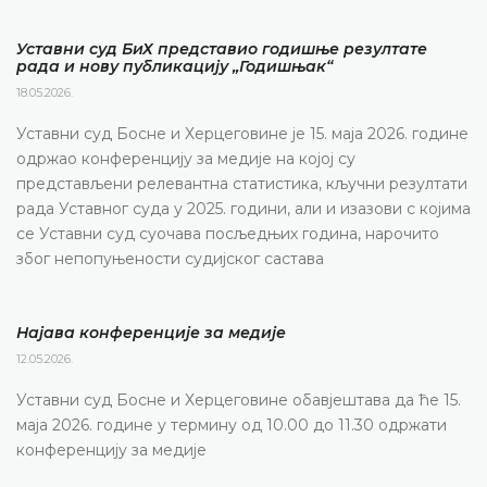
Уставни суд БиХ представио годишње резултате
рада и нову публикацију „Годишњак“
18.05.2026.
Уставни суд Босне и Херцеговине је 15. маја 2026. године
одржао конференцију за медије на којој су
представљени релевантна статистика, кључни резултати
рада Уставног суда у 2025. години, али и изазови с којима
се Уставни суд суочава посљедњих година, нарочито
због непопуњености судијског састава
Најава конференције за медије
12.05.2026.
Уставни суд Босне и Херцеговине обавјештава да ће 15.
маја 2026. године у термину од 10.00 до 11.30 одржати
конференцију за медије