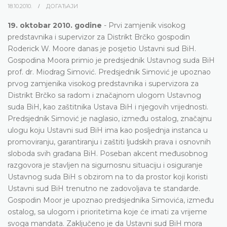
18.10.2010.
ДОГАЂАЈИ
19. oktobar 2010. godine
- Prvi zamjenik visokog
predstavnika i supervizor za Distrikt Brčko gospodin
Roderick W. Moore danas je posjetio Ustavni sud BiH.
Gospodina Moora primio je predsjednik Ustavnog suda BiH
prof. dr. Miodrag Simović. Predsjednik Simović je upoznao
prvog zamjenika visokog predstavnika i supervizora za
Distrikt Brčko sa radom i značajnom ulogom Ustavnog
suda BiH, kao zaštitnika Ustava BiH i njegovih vrijednosti.
Predsjednik Simović je naglasio, između ostalog, značajnu
ulogu koju Ustavni sud BiH ima kao posljednja instanca u
promoviranju, garantiranju i zaštiti ljudskih prava i osnovnih
sloboda svih građana BiH. Poseban akcent međusobnog
razgovora je stavljen na sigurnosnu situaciju i osiguranje
Ustavnog suda BiH s obzirom na to da prostor koji koristi
Ustavni sud BiH trenutno ne zadovoljava te standarde.
Gospodin Moor je upoznao predsjednika Simovića, između
ostalog, sa ulogom i prioritetima koje će imati za vrijeme
svoga mandata. Zaključeno je da Ustavni sud BiH mora