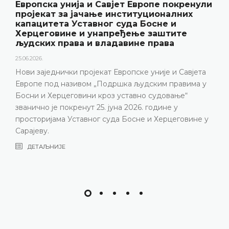
Европска унија и Савјет Европе покренули
пројекат за јачање институционалних
капацитета Уставног суда Босне и
Херцеговине и унапређење заштите
људских права и владавине права
25.06.2026.
Нови заједнички пројекат Европске уније и Савјета
Европе под називом „Подршка људским правима у
Босни и Херцеговини кроз уставно судовање“
званично је покренут 25. јуна 2026. године у
просторијама Уставног суда Босне и Херцеговине у
Сарајеву.
ДЕТАЉНИЈЕ