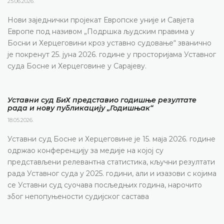
25.06.2026.
Нови заједнички пројекат Европске уније и Савјета
Европе под називом „Подршка људским правима у
Босни и Херцеговини кроз уставно судовање“ званично
је покренут 25. јуна 2026. године у просторијама Уставног
суда Босне и Херцеговине у Сарајеву.
Уставни суд БиХ представио годишње резултате
рада и нову публикацију „Годишњак“
18.05.2026.
Уставни суд Босне и Херцеговине је 15. маја 2026. године
одржао конференцију за медије на којој су
представљени релевантна статистика, кључни резултати
рада Уставног суда у 2025. години, али и изазови с којима
се Уставни суд суочава посљедњих година, нарочито
због непопуњености судијског састава