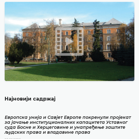
Најновији садржај
Европска унија и Савјет Европе покренули пројекат
за јачање институционалних капацитета Уставног
суда Босне и Херцеговине и унапређење заштите
људских права и владавине права