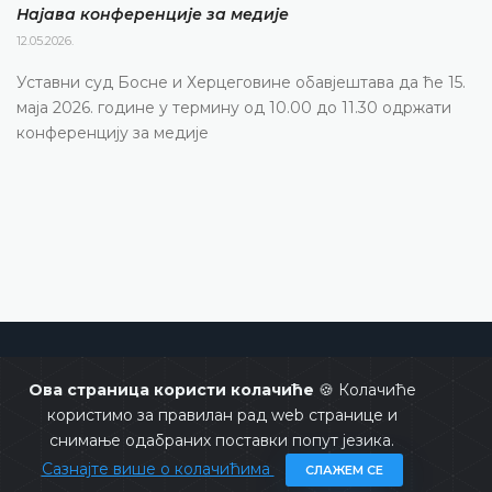
Најава конференције за медије
12.05.2026.
Уставни суд Босне и Херцеговине обавјештава да ће 15.
маја 2026. године у термину од 10.00 до 11.30 одржати
конференцију за медије
Уставни суд Босне и Херцеговине
Ова страница користи колачиће
🍪 Колачиће
користимо за правилан рад web странице и
снимање одабраних поставки попут језика.
Сазнајте више о колачићима
СЛАЖЕМ СЕ
Copyrights @ 2026
Уставни суд БиХ
Сва права задржана.