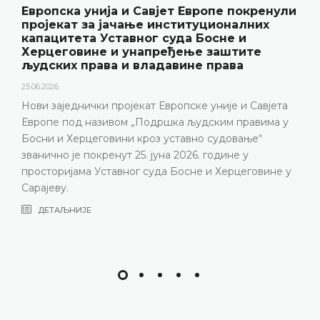
Европска унија и Савјет Европе покренули
пројекат за јачање институционалних
капацитета Уставног суда Босне и
Херцеговине и унапређење заштите
људских права и владавине права
25.06.2026.
Нови заједнички пројекат Европске уније и Савјета
Европе под називом „Подршка људским правима у
Босни и Херцеговини кроз уставно судовање“
званично је покренут 25. јуна 2026. године у
просторијама Уставног суда Босне и Херцеговине у
Сарајеву.
ДЕТАЉНИЈЕ