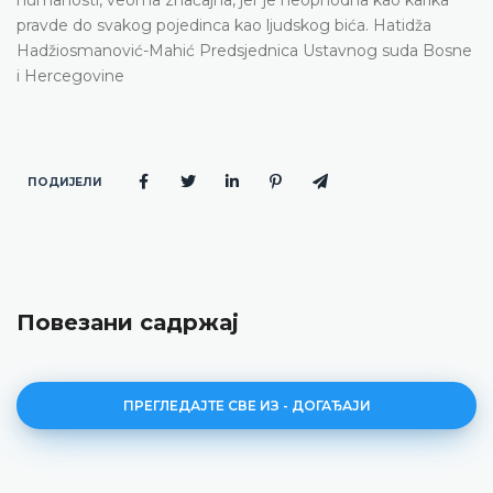
pravde do svakog pojedinca kao ljudskog bića. Hatidža
Hadžiosmanović-Mahić Predsjednica Ustavnog suda Bosne
i Hercegovine
ПОДИЈЕЛИ
Повезани садржај
ПРЕГЛЕДАЈТЕ СВЕ ИЗ - ДОГАЂАЈИ