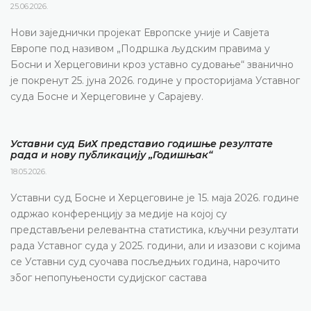
25.06.2026.
Нови заједнички пројекат Европске уније и Савјета
Европе под називом „Подршка људским правима у
Босни и Херцеговини кроз уставно судовање“ званично
је покренут 25. јуна 2026. године у просторијама Уставног
суда Босне и Херцеговине у Сарајеву.
Уставни суд БиХ представио годишње резултате
рада и нову публикацију „Годишњак“
18.05.2026.
Уставни суд Босне и Херцеговине је 15. маја 2026. године
одржао конференцију за медије на којој су
представљени релевантна статистика, кључни резултати
рада Уставног суда у 2025. години, али и изазови с којима
се Уставни суд суочава посљедњих година, нарочито
због непопуњености судијског састава