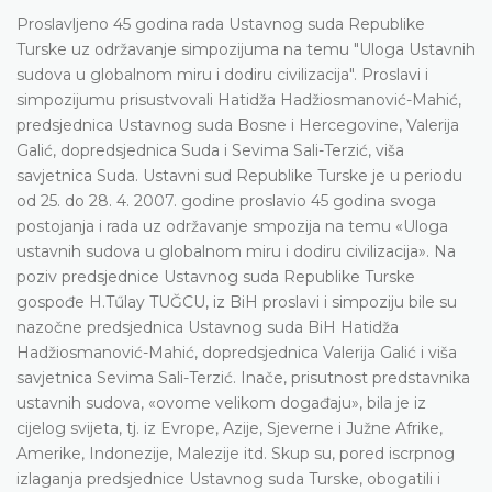
Proslavljeno 45 godina rada Ustavnog suda Republike
Turske uz održavanje simpozijuma na temu "Uloga Ustavnih
sudova u globalnom miru i dodiru civilizacija". Proslavi i
simpozijumu prisustvovali Hatidža Hadžiosmanović-Mahić,
predsjednica Ustavnog suda Bosne i Hercegovine, Valerija
Galić, dopredsjednica Suda i Sevima Sali-Terzić, viša
savjetnica Suda. Ustavni sud Republike Turske je u periodu
od 25. do 28. 4. 2007. godine proslavio 45 godina svoga
postojanja i rada uz održavanje smpozija na temu «Uloga
ustavnih sudova u globalnom miru i dodiru civilizacija». Na
poziv predsjednice Ustavnog suda Republike Turske
gospođe H.Tűlay TUĞCU, iz BiH proslavi i simpoziju bile su
nazočne predsjednica Ustavnog suda BiH Hatidža
Hadžiosmanović-Mahić, dopredsjednica Valerija Galić i viša
savjetnica Sevima Sali-Terzić. Inače, prisutnost predstavnika
ustavnih sudova, «ovome velikom događaju», bila je iz
cijelog svijeta, tj. iz Evrope, Azije, Sjeverne i Južne Afrike,
Amerike, Indonezije, Malezije itd. Skup su, pored iscrpnog
izlaganja predsjednice Ustavnog suda Turske, obogatili i