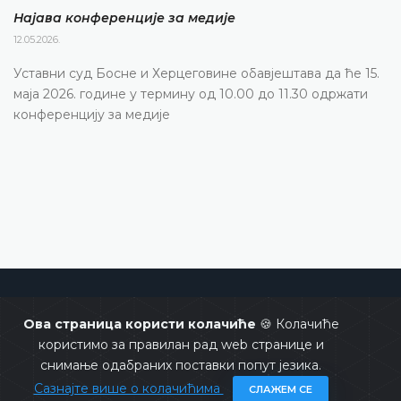
Најава конференције за медије
12.05.2026.
Уставни суд Босне и Херцеговине обавјештава да ће 15.
маја 2026. године у термину од 10.00 до 11.30 одржати
конференцију за медије
Уставни суд Босне и Херцеговине
Ова страница користи колачиће
🍪 Колачиће
користимо за правилан рад web странице и
снимање одабраних поставки попут језика.
Сазнајте више о колачићима
СЛАЖЕМ СЕ
Copyrights @ 2026
Уставни суд БиХ
Сва права задржана.