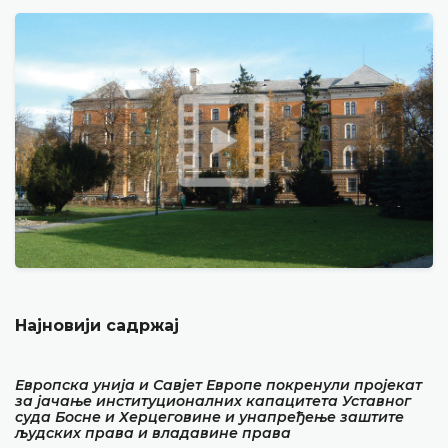
Најновији садржај
Европска унија и Савјет Европе покренули пројекат
за јачање институционалних капацитета Уставног
суда Босне и Херцеговине и унапређење заштите
људских права и владавине права