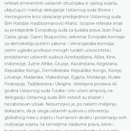
referati eminentnih ustavnih stručnjaka iz cijelog svijeta,
uključujući i nastup delegacije Ustavnog suda Bosne i
Hercegovine kroz obraćanje predsjednice Ustavnog suda
BiH Hatidže Hadžiosmanović-Mahić. Iscrpne referate imali
su predsjednik Evropskog suda za ljudska prava Jean Paul
Casta, gosp. Gianni Buquicchio, sekrertar Evropske komisije
za demokratiju putem zakona – Venecijanska komisija,
zatim ugledni profesori mnogih turskih univerziteta i
predstavnici ustavnih sudova Azerbejdžana, Alžira, Kine,
Indonezije, Južne Afrike, Gruzije, Kazahstana, Kirgistana,
Republike Kongo, Demokratske Republike Kongo, Koreje,
Litvanije, Mađarske, Makedonije, Egipta, Moldavije, Ruske
Federacije, Tadžikistana i Ukrajine. Velelepna proslava 45
godina Ustavnog suda Turske i vrlo učeni simpozij, na
delegaciju Ustavnog suda BiH ostavili su snažan i
nezaboravan utisak. Nesumnjivo je, po našem mišljenju
dokazano, da je uloga ustavnih sudova u ostvarenju
globalnog mira u svijetu i humanom dodiru i prožimanju svih
civilizacija svijeta, na temeljima vladavine prava, istine i
humanosti, veoma značajna, jer je neophodna kao karika