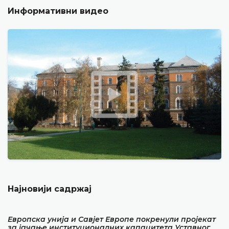
Информативни видео
Најновији садржај
Европска унија и Савјет Европе покренули пројекат
за јачање институционалних капацитета Уставног