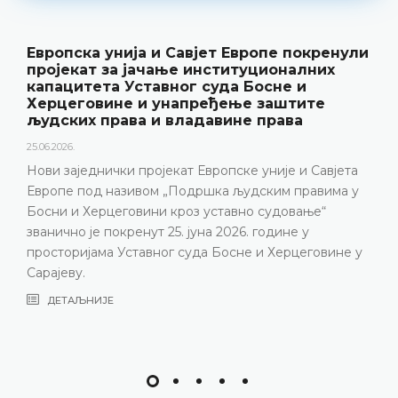
јет Европе покренули
Уставни суд БиХ пре
нституционалних
резултате рада и нов
суда Босне и
„Годишњак“
еђење заштите
18.05.2026.
давине права
Уставни суд Босне и Херцего
године одржао конференцију
вропске уније и Савјета
представљени релевантна 
шка људским правима у
резултати рада Уставног суд
 уставно судовање“
изазови с којима се Устав
на 2026. године у
година, нарочито због неп
а Босне и Херцеговине у
састава
ДЕТАЉНИЈЕ