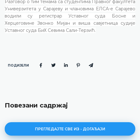
Разговор о тим темама са студентима
Правног факултета
Универзитета у Сарајеву и члановима ЕЛСА-е Сарајево
водили су регистрар Уставног суда Босне и
Херцеговине Звонко Мијан и виша савјетница судије
Уставног суда БиХ Севима Сали-Терзић.
ПОДИЈЕЛИ
Повезани садржај
ПРЕГЛЕДАЈТЕ СВЕ ИЗ - ДОГАЂАЈИ