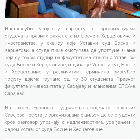
Настављући успјешну сарадњу с организацијама
студената правних факултета из Босне и Херцеговине и
иностранства, у оквиру које Уставни суд Босне и
Херцеговине студентима омогућава да употпуне знања
која су током студија на факултетима стекли о Уставном
суду Босне и Херцеговине, и данас је Уставни суд Босне
и Херцеговине у различитим терминима омогућио
посјету двјема групама од по 30 студената
Правног
факултета Универзитета у Сарајеву и члановима ЕЛСА-е
Сарајево.
На захтјев Европског удружења студената права из
Сарајева посјета је организована с циљем да се студенти
кроз разговор упознају с надлежностима, уређењем и
радом Уставног суда Босне и Херцеговине.