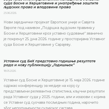
суда Босне и Херцеговине и унапређење заштите
људских права и владавине права
25.06.2026.
Нови заједнички пројекат Европске уније и Савјета
Европе под називом „Подршка људским правима у
Босни и Херцеговини кроз уставно судовање“ званично
је покренут 25. јуна 2026. године у просторијама Уставног
суда Босне и Херцеговине у Сарајеву.
Уставни суд БиХ представио годишње резултате
рада и нову публикацију „Годишњак“
18.05.2026.
Уставни суд Босне и Херцеговине је 15. маја 2026. године
одржао конференцију за медије на којој су
представљени релевантна статистика, кључни резултати
рада Уставног суда у 2025. години, али и изазови с којима
се Уставни суд суочава посљедњих година, нарочито
због непопуњености судијског састава