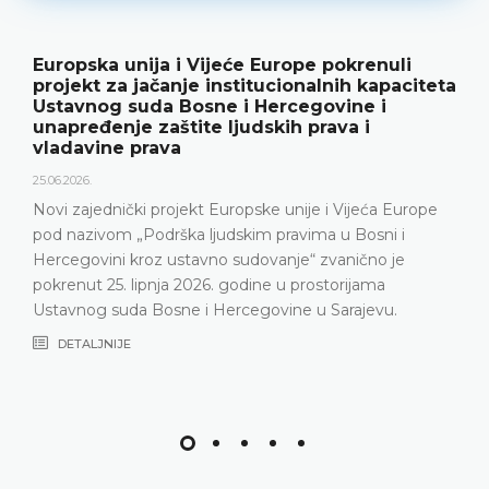
 Europe pokrenuli
Ustavni sud BiH predst
itucionalnih kapaciteta
rezultate rada i novu p
 Hercegovine i
18.05.2026.
dskih prava i
Ustavni sud Bosne i Hercegov
godine održao konferenciju z
predstavljeni relevantna statis
ske unije i Vijeća Europe
Ustavnog suda u 2025. godini, 
im pravima u Bosni i
Ustavni sud suočava posljedn
dovanje“ zvanično je
nepopunjenosti sudačkog s
ine u prostorijama
DETALJNIJE
egovine u Sarajevu.