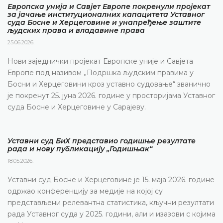
Европска унија и Савјет Европе покренули пројекат
за јачање институционалних капацитета Уставног
суда Босне и Херцеговине и унапређење заштите
људских права и владавине права
25.06.2026.
Нови заједнички пројекат Европске уније и Савјета
Европе под називом „Подршка људским правима у
Босни и Херцеговини кроз уставно судовање“ званично
је покренут 25. јуна 2026. године у просторијама Уставног
суда Босне и Херцеговине у Сарајеву.
Уставни суд БиХ представио годишње резултате
рада и нову публикацију „Годишњак“
18.05.2026.
Уставни суд Босне и Херцеговине је 15. маја 2026. године
одржао конференцију за медије на којој су
представљени релевантна статистика, кључни резултати
рада Уставног суда у 2025. години, али и изазови с којима