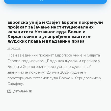
Европска унија и Савјет Европе покренули
пројекат за јачање институционалних
капацитета Уставног суда Босне и
Херцеговине и унапређење заштите
људских права и владавине права
25.06.2026.
Нови заједнички пројекат Европске уније и Савјета
Европе под називом „Подршка људским правима у
Босни и Херцеговини кроз уставно судовање“
званично је покренут 25. јуна 2026. године у
просторијама Уставног суда Босне и Херцеговине у
Сарајеву.
ДЕТАЉНИЈЕ