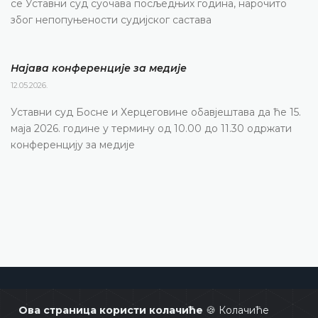
се Уставни суд суочава посљедњих година, нарочито
због непопуњености судијског састава
Најава конференције за медије
12.05.2026.
Уставни суд Босне и Херцеговине обавјештава да ће 15.
маја 2026. године у термину од 10.00 до 11.30 одржати
конференцију за медије
Уставни суд Босне и Херцеговине
Ова страница користи колачиће
🍪 Колачиће