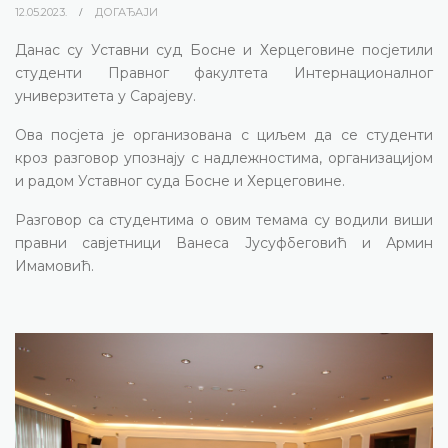
12.05.2023.
ДОГАЂАЈИ
Данас су Уставни суд Босне и Херцеговине посјетили
студенти Правног факултета Интернационалног
универзитета у Сарајеву.
Ова посјета је организована с циљем да се студенти
кроз разговор упознају с надлежностима, организацијом
и радом Уставног суда Босне и Херцеговине.
Разговор са студентима о овим темама су водили виши
правни савјетници Ванеса Јусуфбеговић и Армин
Имамовић.