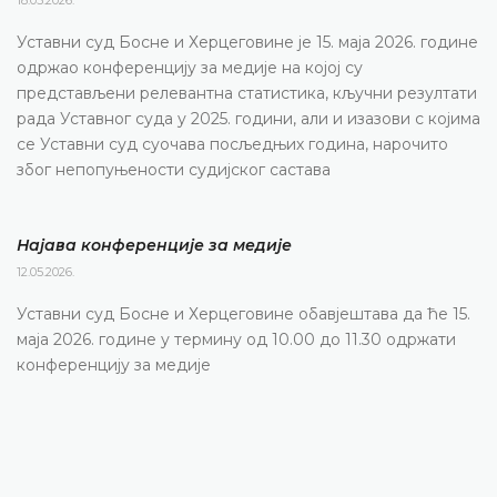
18.05.2026.
Уставни суд Босне и Херцеговине је 15. маја 2026. године
одржао конференцију за медије на којој су
представљени релевантна статистика, кључни резултати
рада Уставног суда у 2025. години, али и изазови с којима
се Уставни суд суочава посљедњих година, нарочито
због непопуњености судијског састава
Најава конференције за медије
12.05.2026.
Уставни суд Босне и Херцеговине обавјештава да ће 15.
маја 2026. године у термину од 10.00 до 11.30 одржати
конференцију за медије