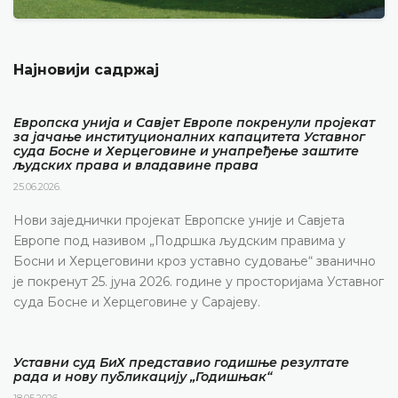
Најновији садржај
Европска унија и Савјет Европе покренули пројекат
за јачање институционалних капацитета Уставног
суда Босне и Херцеговине и унапређење заштите
људских права и владавине права
25.06.2026.
Нови заједнички пројекат Европске уније и Савјета
Европе под називом „Подршка људским правима у
Босни и Херцеговини кроз уставно судовање“ званично
је покренут 25. јуна 2026. године у просторијама Уставног
суда Босне и Херцеговине у Сарајеву.
Уставни суд БиХ представио годишње резултате
рада и нову публикацију „Годишњак“