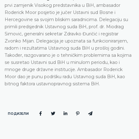
prvi zamjenik Visokog predstavnika u BiH, ambasador
Roderick Moor posjetio je jučer Ustavni sud Bosne i
Hercegovine sa svojim bliskim saradnicima. Delegaciju su
primili predsjednik Ustavnog suda BiH, prof. dr. Miodrag
Simović, generalni sekretar Zdravko Đuričić i registrar
Zvonko Mijan. Delegacija je upoznata sa funkcioniranjem,
radom i rezultatima Ustavnog suda BiH u prošloj godini.
Također, razgovarano je o tehničkim problemima sa kojima
se susretao Ustavni sud BiH u minulom periodu, kao i
mnoge druge državne institucije. Ambasador Roderick
Moor dao je punu podršku radu Ustavnog suda BiH, kao
bitnog faktora ustavnopravnog sistema BiH.
ПОДИЈЕЛИ