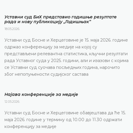
Уставни суд БиХ представио годишње резултате
рада и нову публикацију „Годишњак“
18.05.2026.
Уставни суд Босне и Херцеговине је 15. маја 2026. године
одржао конференцију за медије на којој су
представљени релевантна статистика, кључни резултати
рада Уставног суда у 2025. години, али и изазови с којима
се Уставни суд суочава посљедњих година, нарочито
због непопуњености судијског састава
Најава конференције за медије
12.05.2026.
Уставни суд Босне и Херцеговине обавјештава да ће 15.
маја 2026. године у термину од 10.00 до 11.30 одржати
конференцију за медије