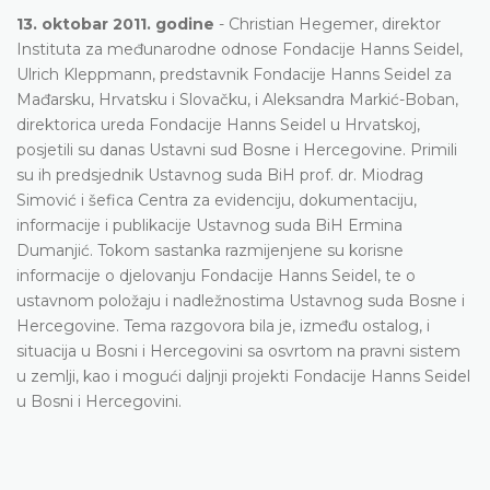
13. oktobar 2011. godine
- Christian Hegemer, direktor
Instituta za međunarodne odnose Fondacije Hanns Seidel,
Ulrich Kleppmann, predstavnik Fondacije Hanns Seidel za
Mađarsku, Hrvatsku i Slovačku, i Aleksandra Markić-Boban,
direktorica ureda Fondacije Hanns Seidel u Hrvatskoj,
posjetili su danas Ustavni sud Bosne i Hercegovine. Primili
su ih predsjednik Ustavnog suda BiH prof. dr. Miodrag
Simović i šefica Centra za evidenciju, dokumentaciju,
informacije i publikacije Ustavnog suda BiH Ermina
Dumanjić. Tokom sastanka razmijenjene su korisne
informacije o djelovanju Fondacije Hanns Seidel, te o
ustavnom položaju i nadležnostima Ustavnog suda Bosne i
Hercegovine. Tema razgovora bila je, između ostalog, i
situacija u Bosni i Hercegovini sa osvrtom na pravni sistem
u zemlji, kao i mogući daljnji projekti Fondacije Hanns Seidel
u Bosni i Hercegovini.