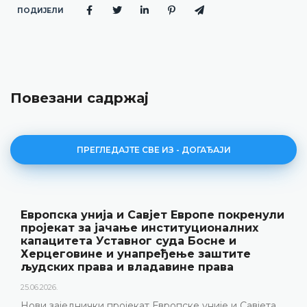
ПОДИЈЕЛИ
Повезани садржај
ПРЕГЛЕДАЈТЕ СВЕ ИЗ - ДОГАЂАЈИ
Европска унија и Савјет Европе покренули
пројекат за јачање институционалних
капацитета Уставног суда Босне и
Херцеговине и унапређење заштите
људских права и владавине права
25.06.2026.
Нови заједнички пројекат Европске уније и Савјета