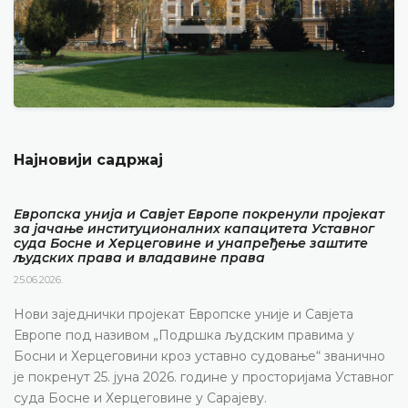
Најновији садржај
Европска унија и Савјет Европе покренули пројекат
за јачање институционалних капацитета Уставног
суда Босне и Херцеговине и унапређење заштите
људских права и владавине права
25.06.2026.
Нови заједнички пројекат Европске уније и Савјета
Европе под називом „Подршка људским правима у
Босни и Херцеговини кроз уставно судовање“ званично
је покренут 25. јуна 2026. године у просторијама Уставног
суда Босне и Херцеговине у Сарајеву.