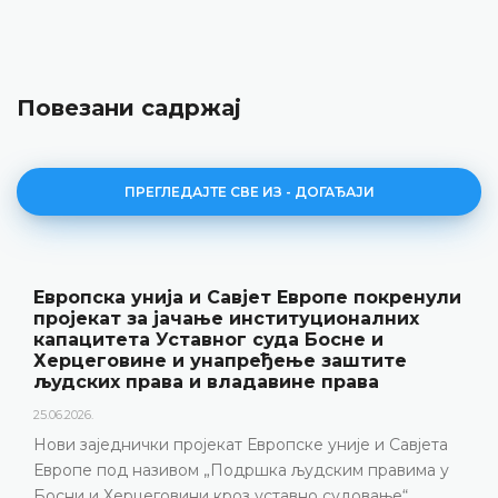
Повезани садржај
ПРЕГЛЕДАЈТЕ СВЕ ИЗ - ДОГАЂАЈИ
Европска унија и Савјет Европе покренули
пројекат за јачање институционалних
капацитета Уставног суда Босне и
Херцеговине и унапређење заштите
људских права и владавине права
25.06.2026.
Нови заједнички пројекат Европске уније и Савјета
Европе под називом „Подршка људским правима у
Босни и Херцеговини кроз уставно судовање“