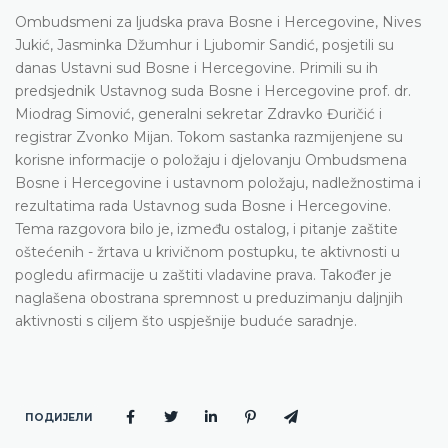
Ombudsmeni za ljudska prava Bosne i Hercegovine, Nives
Jukić, Jasminka Džumhur i Ljubomir Sandić, posjetili su
danas Ustavni sud Bosne i Hercegovine. Primili su ih
predsjednik Ustavnog suda Bosne i Hercegovine prof. dr.
Miodrag Simović, generalni sekretar Zdravko Đuričić i
registrar Zvonko Mijan. Tokom sastanka razmijenjene su
korisne informacije o položaju i djelovanju Ombudsmena
Bosne i Hercegovine i ustavnom položaju, nadležnostima i
rezultatima rada Ustavnog suda Bosne i Hercegovine.
Tema razgovora bilo je, između ostalog, i pitanje zaštite
oštećenih - žrtava u krivičnom postupku, te aktivnosti u
pogledu afirmacije u zaštiti vladavine prava. Također je
naglašena obostrana spremnost u preduzimanju daljnjih
aktivnosti s ciljem što uspješnije buduće saradnje.
ПОДИЈЕЛИ