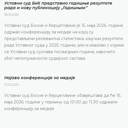
Уставни суд БиХ представио годишње резултате
рада и нову публикацију „Годишњак“
18.05.2026.
Уставни суд Босне и Херцеговине је 15. маја 2026. године
одржао конференцију за медије на којој су
представљени релевантна статистика, кључни резултати
рада Уставног суда у 2025. години, али и изазови с којима
се Уставни суд суочава посљедњих година, нарочито
због непопуњености судијског састава
Најава конференције за медије
12.05.2026.
Уставни суд Босне и Херцеговине обавјештава да ће 15.
маја 2026. године у термину од 10.00 до 11.30 одржати
конференцију за медије