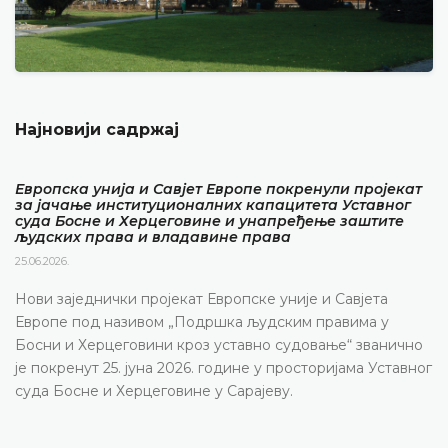
Најновији садржај
Европска унија и Савјет Европе покренули пројекат
за јачање институционалних капацитета Уставног
суда Босне и Херцеговине и унапређење заштите
људских права и владавине права
25.06.2026.
Нови заједнички пројекат Европске уније и Савјета
Европе под називом „Подршка људским правима у
Босни и Херцеговини кроз уставно судовање“ званично
је покренут 25. јуна 2026. године у просторијама Уставног
суда Босне и Херцеговине у Сарајеву.