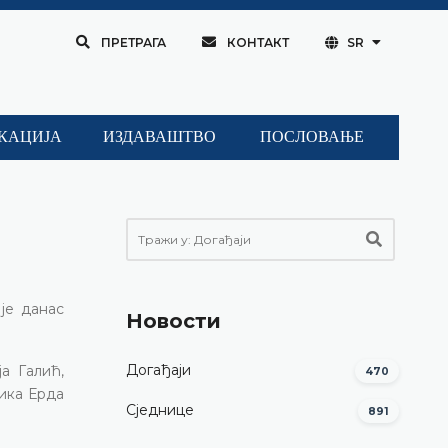
ПРЕТРАГА
КОНТАКТ
SR
КАЦИЈА
ИЗДАВАШТВО
ПОСЛОВАЊЕ
је данас
Новости
Догађаји
а Галић,
470
ика Ерда
Сједнице
891