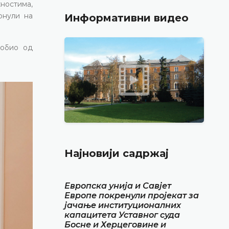
ностима,
рнули на
Информативни видео
добио од
Најновији садржај
Европска унија и Савјет
Европе покренули пројекат за
јачање институционалних
капацитета Уставног суда
Босне и Херцеговине и