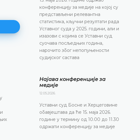
конференцију за медије на којој су
представљени релевантна
статистика, кључни резултати рада
Уставног суда у 2025. години, али и
изазови с којима се Уставни суд
суочава посљедњих година,
нарочито због непопуњености
Најава конференције за медије
судијског састава
12.05.2026.
Уставни суд Босне и Херцеговине обавјештава д
Најава конференције за
маја 2026. године у термину од 10.00 до 11.30 
медије
конференцију за медије
12.05.2026.
ДЕТАЉНИЈЕ
Уставни суд Босне и Херцеговине
обавјештава да ће 15. маја 2026.
и
године у термину од 10.00 до 11.30
их
одржати конференцију за медије