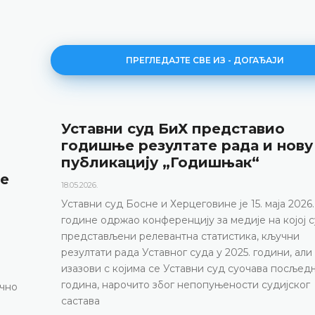
ПРЕГЛЕДАЈТЕ СВЕ ИЗ - ДОГАЂАЈИ
Уставни суд БиХ представио
годишње резултате рада и нову
публикацију „Годишњак“
е
18.05.2026.
Уставни суд Босне и Херцеговине је 15. маја 2026.
године одржао конференцију за медије на којој су
представљени релевантна статистика, кључни
резултати рада Уставног суда у 2025. години, али 
изазови с којима се Уставни суд суочава посљедњ
година, нарочито због непопуњености судијског
но
састава