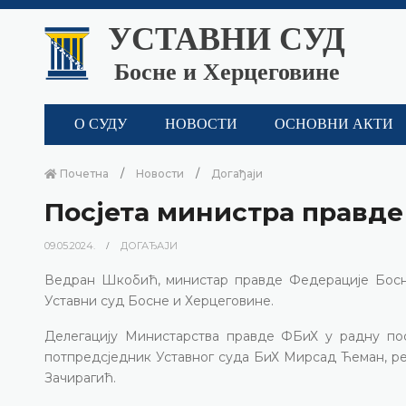
УСТАВНИ СУД
Босне и Херцеговине
О СУДУ
НОВОСТИ
ОСНОВНИ АКТИ
Почетна
Новости
Догађаји
Посјета министра правд
09.05.2024.
ДОГАЂАЈИ
Ведран Шкобић, министар правде Федерације Босне 
Уставни суд Босне и Херцеговине.
Делегацију Министарства правде ФБиХ у радну пос
потпредсједник Уставног суда БиХ Мирсад Ћеман, р
Зачирагић.