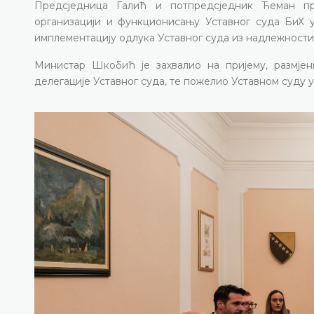
Предсједница Галић и потпредсједник Ћеман пр
организацији и функционисању Уставног суда БиХ 
имплементацију одлука Уставног суда из надлежност
Министар Шкобић је захвалио на пријему, размје
делегације Уставног суда, те пожелио Уставном суду 