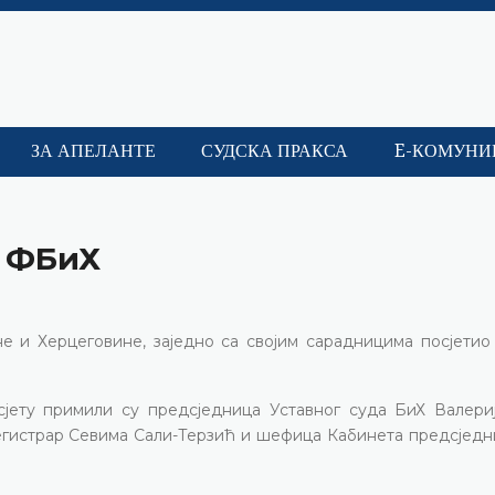
ЗА АПЕЛАНТЕ
СУДСКА ПРАКСА
E-КОМУНИ
е ФБиХ
и Херцеговине, заједно са својим сарадницима посјетио 
јету примили су предсједница Уставног суда БиХ Валериј
егистрар Севима Сали-Терзић и шефица Кабинета предсједн