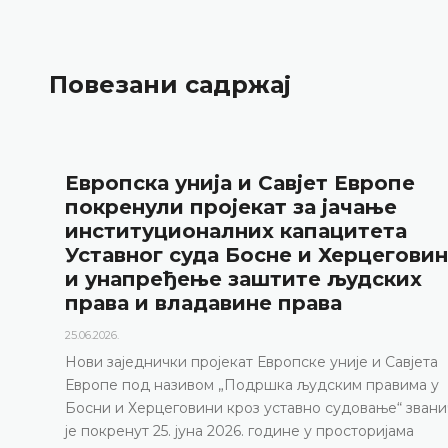
Повезани садржај
Европска унија и Савјет Европе
покренули пројекат за јачање
институционалних капацитета
Уставног суда Босне и Херцеговин
и унапређење заштите људских
права и владавине права
25.06.2026.
Нови заједнички пројекат Европске уније и Савјета
Европе под називом „Подршка људским правима у
Босни и Херцеговини кроз уставно судовање“ званич
је покренут 25. јуна 2026. године у просторијама