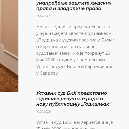
унапређење заштите људских
права и владавине права
25.06.2026.
Нови заједнички пројекат Европске
уније и Савјета Европе под називом
„Подршка људским правима у Босни
и Херцеговини кроз уставно
судовање“ званично је покренут 25.
јуна 2026. године у просторијама
Уставног суда Босне и Херцеговине
у Сарајеву.
Уставни суд БиХ представио
годишње резултате рада и
нову публикацију „Годишњак“
18.05.2026.
Уставни суд Босне и Херцеговине је
15. маја 2026. године одржао