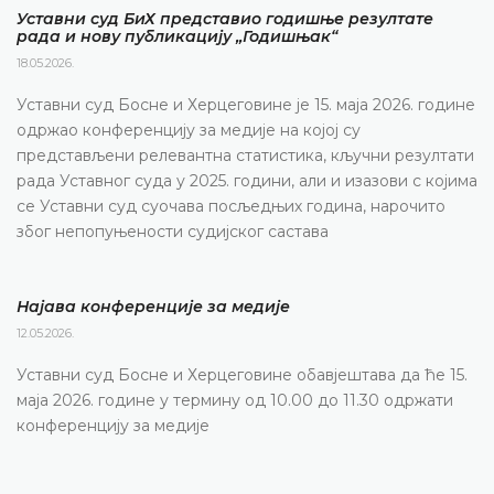
Уставни суд БиХ представио годишње резултате
рада и нову публикацију „Годишњак“
18.05.2026.
Уставни суд Босне и Херцеговине је 15. маја 2026. године
одржао конференцију за медије на којој су
представљени релевантна статистика, кључни резултати
рада Уставног суда у 2025. години, али и изазови с којима
се Уставни суд суочава посљедњих година, нарочито
због непопуњености судијског састава
Најава конференције за медије
12.05.2026.
Уставни суд Босне и Херцеговине обавјештава да ће 15.
маја 2026. године у термину од 10.00 до 11.30 одржати
конференцију за медије