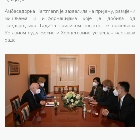
Амбасадорка Hartmann је захвалила на пријему, размјени
мишљења и информацијама које је добила од
предсједника Тадића приликом посјете, те пожељела
Уставном суду Босне и Херцеговине успјешан наставак
рада.