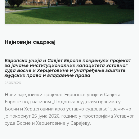
Најновији садржај
Европска унија и Савјет Европе покренули пројекат
за јачање институционалних капацитета Уставног
суда Босне и Херцеговине и унапређење заштите
људских права и владавине права
25.06.2026.
Нови заједнички пројекат Европске уније и Савјета
Европе под називом „Подршка људским правима у
Босни и Херцеговини кроз уставно судовање“ званично
је покренут 25. јуна 2026. године у просторијама Уставног
суда Босне и Херцеговине у Сарајеву.