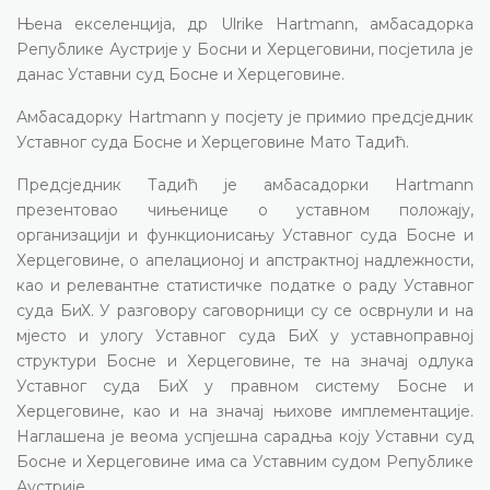
Њена екселенција, др Ulrike Hartmann, амбасадорка
Републике Аустрије у Босни и Херцеговини, посјетила је
данас Уставни суд Босне и Херцеговине.
Амбасадорку Hartmann у посјету је примио предсједник
Уставног суда Босне и Херцеговине Мато Тадић.
Предсједник Тадић је амбасадорки Hartmann
презентовао чињенице о уставном положају,
организацији и функционисању Уставног суда Босне и
Херцеговине, о апелационој и апстрактној надлежности,
као и релевантне статистичке податке о раду Уставног
суда БиХ. У разговору саговорници су се осврнули и на
мјесто и улогу Уставног суда БиХ у уставноправној
структури Босне и Херцеговине, те на значај одлука
Уставног суда БиХ у правном систему Босне и
Херцеговине, као и на значај њихове имплементације.
Наглашена је веома успјешна сарадња коју Уставни суд
Босне и Херцеговине има са Уставним судом Републике
Аустрије.