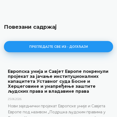
Повезани садржај
ПРЕГЛЕДАЈТЕ СВЕ ИЗ - ДОГАЂАЈИ
Европска унија и Савјет Европе покренули
пројекат за јачање институционалних
капацитета Уставног суда Босне и
Херцеговине и унапређење заштите
људских права и владавине права
25.06.2026.
Нови заједнички пројекат Европске уније и Савјета
Европе под називом „Подршка људским правима у