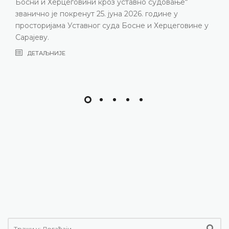
Босни и Херцеговини кроз уставно судовање“
званично је покренут 25. јуна 2026. године у
просторијама Уставног суда Босне и Херцеговине у
Сарајеву.
ДЕТАЉНИЈЕ