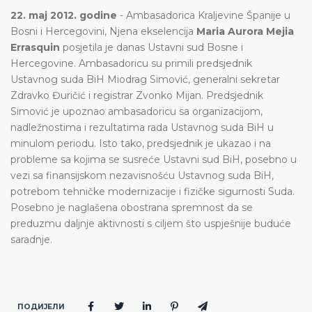
22. maj 2012. godine
- Ambasadorica Kraljevine Španije u
Bosni i Hercegovini, Njena ekselencija
Maria Aurora Mejia
Errasquin
posjetila je danas Ustavni sud Bosne i
Hercegovine. Ambasadoricu su primili predsjednik
Ustavnog suda BiH Miodrag Simović, generalni sekretar
Zdravko Đuričić i registrar Zvonko Mijan. Predsjednik
Simović je upoznao ambasadoricu sa organizacijom,
nadležnostima i rezultatima rada Ustavnog suda BiH u
minulom periodu. Isto tako, predsjednik je ukazao i na
probleme sa kojima se susreće Ustavni sud BiH, posebno u
vezi sa finansijskom nezavisnošću Ustavnog suda BiH,
potrebom tehničke modernizacije i fizičke sigurnosti Suda.
Posebno je naglašena obostrana spremnost da se
preduzmu daljnje aktivnosti s ciljem što uspješnije buduće
saradnje.
ПОДИЈЕЛИ