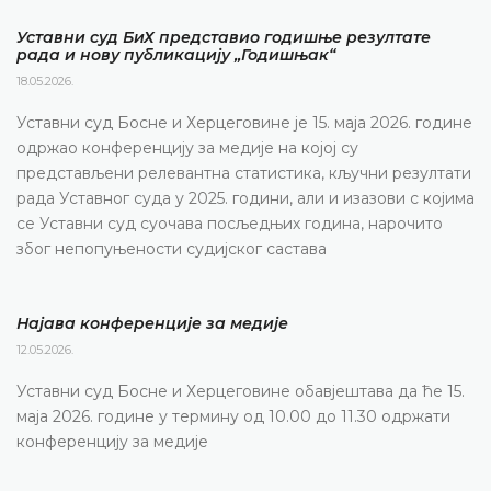
Уставни суд БиХ представио годишње резултате
рада и нову публикацију „Годишњак“
18.05.2026.
Уставни суд Босне и Херцеговине је 15. маја 2026. године
одржао конференцију за медије на којој су
представљени релевантна статистика, кључни резултати
рада Уставног суда у 2025. години, али и изазови с којима
се Уставни суд суочава посљедњих година, нарочито
због непопуњености судијског састава
Најава конференције за медије
12.05.2026.
Уставни суд Босне и Херцеговине обавјештава да ће 15.
маја 2026. године у термину од 10.00 до 11.30 одржати
конференцију за медије