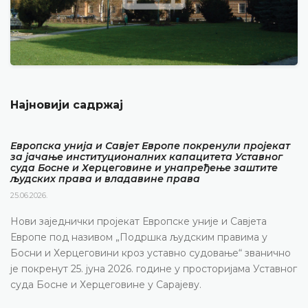
Најновији садржај
Европска унија и Савјет Европе покренули пројекат
за јачање институционалних капацитета Уставног
суда Босне и Херцеговине и унапређење заштите
људских права и владавине права
25.06.2026.
Нови заједнички пројекат Европске уније и Савјета
Европе под називом „Подршка људским правима у
Босни и Херцеговини кроз уставно судовање“ званично
је покренут 25. јуна 2026. године у просторијама Уставног
суда Босне и Херцеговине у Сарајеву.