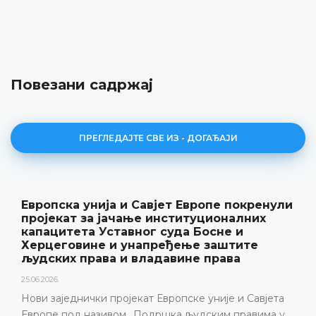
Повезани садржај
ПРЕГЛЕДАЈТЕ СВЕ ИЗ - ДОГАЂАЈИ
Европска унија и Савјет Европе покренули
пројекат за јачање институционалних
капацитета Уставног суда Босне и
Херцеговине и унапређење заштите
људских права и владавине права
25.06.2026.
Нови заједнички пројекат Европске уније и Савјета
Европе под називом „Подршка људским правима у