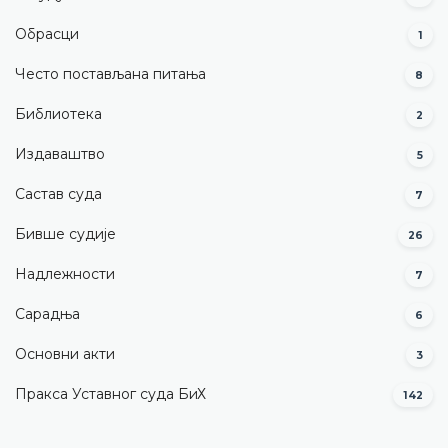
Обрасци
1
Често постављана питања
8
Библиотека
2
Издаваштво
5
Састав суда
7
Бивше судије
26
Надлежности
7
Сарадња
6
Основни акти
3
Пракса Уставног суда БиХ
142