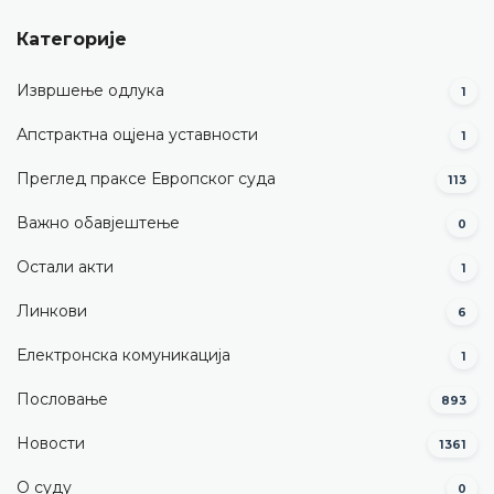
Категорије
Извршење одлука
1
Апстрактна оцјена уставности
1
Преглед праксе Европског суда
113
Важно обавјештење
0
Остали акти
1
Линкови
6
Електронска комуникација
1
Пословање
893
Новости
1361
О суду
0