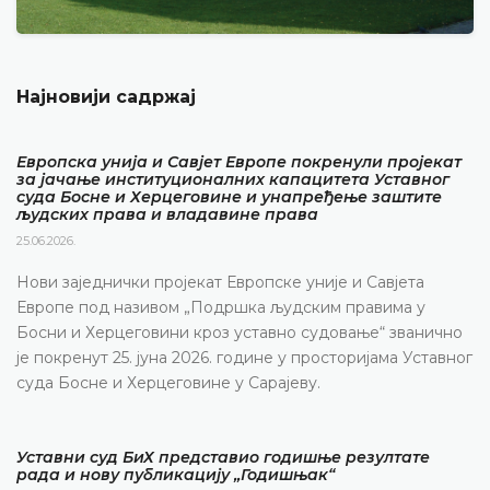
Најновији садржај
Европска унија и Савјет Европе покренули пројекат
за јачање институционалних капацитета Уставног
суда Босне и Херцеговине и унапређење заштите
људских права и владавине права
25.06.2026.
Нови заједнички пројекат Европске уније и Савјета
Европе под називом „Подршка људским правима у
Босни и Херцеговини кроз уставно судовање“ званично
је покренут 25. јуна 2026. године у просторијама Уставног
суда Босне и Херцеговине у Сарајеву.
Уставни суд БиХ представио годишње резултате
рада и нову публикацију „Годишњак“