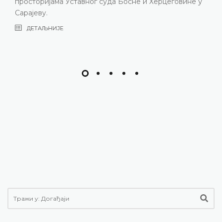
просторијама Уставног суда Босне и Херцеговине у
Сарајеву.
ДЕТАЉНИЈЕ