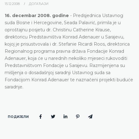
15.12.2008.
ДОГАЂАЈИ
16. decembar 2008. godine
- Predsjednica Ustavnog
suda Bosne i Hercegovine, Seada Palavrić, primila je u
oproštajnu posjetu dr. Christinu Catherine Krause,
direktoricu Predstavništva Konrad Adenauer u Sarajevu,
kojoj je prisustvovala i dr. Stefanie Ricardi Roos, direktorica
Regionalnog programa pravna država Fondacije Konrad
Adenauer, koja će u narednih nekoliko mjeseci rukovoditi
Predstavništvom Fondacije u Sarajevu. Razmijenjena su
mišljenja o dosadašnjoj saradnji Ustavnog suda sa
Fondacijom Konrad Adenauer te naznačeni projekti buduće
saradnje.
ПОДИЈЕЛИ