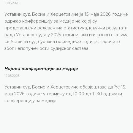
18.05.2026.
Уставни суд Босне и Херцеговине је 15. маја 2026. године
одржао конференцију за медије на којој су
представљени релевантна статистика, кључни резултати
рада Уставног суда у 2025. години, али и изазови с којима
се Уставни суд суочава посљедњих година, нарочито
због непопуњености судијског састава
Најава конференције за медије
12.05.2026.
Уставни суд Босне и Херцеговине обавјештава да ће 15.
маја 2026. године у термину од 10.00 до 11.30 одржати
конференцију за медије