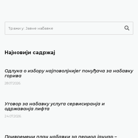
Најновији садржај
Одлука о избору најповолјнијег понуђача за набавку
горива
28.07.2026.
Уговор за набавку услуга сервисиранја и
одржаванја лифта
24.07.2026.
Привремени план набавки за период јануар –