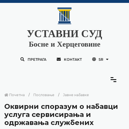
УСТАВНИ СУД
Босне и Херцеговине
ПРЕТРАГА
КОНТАКТ
SR
Почетна
Пословање
Јавне набавке
Оквирни споразум о набавци
услуга сервисирања и
одржавања службених