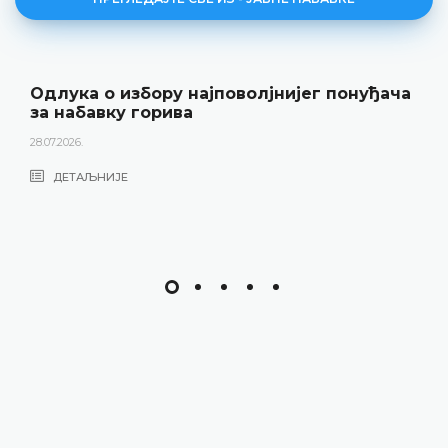
Одлука о избору најповолјнијег понуђача
за набавку горива
28.07.2026.
ДЕТАЉНИЈЕ