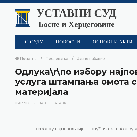
УСТАВНИ СУД
Босне и Херцеговине
О СУДУ
НОВОСТИ
ОСНОВНИ АКТИ
Почетна
Пословање
Јавне набавке
Одлука\r\nо избору најпо
услуга штампања омота с
материјала
03.07.2016.
ЈАВНЕ НАБАВКЕ
о избору најповољнијег понуђача за набавку 