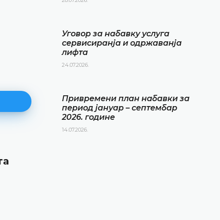
Уговор за набавку услуга
сервисиранја и одржаванја
лифта
24.07.2026.
Привремени план набавки за
период јануар – септембар
2026. године
14.07.2026.
Привремени план набавки за
та
период јануар – септембар 20
године
14.07.2026.
ДЕТАЉНИЈЕ