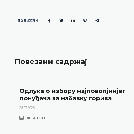
ПОДИЈЕЛИ
Повезани садржај
Одлука о избору најповолјнијег
понуђача за набавку горива
28.07.2026.
ДЕТАЉНИЈЕ