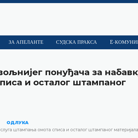
ЗА АПЕЛАНТЕ
СУДСКА ПРАКСА
E-КОМУНИ
вољнијег понуђача за набавк
писа и осталог штампаног
ОДЛУКА
услуга штампања омота списа и осталог штампаног материјал