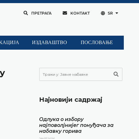
ПРЕТРАГА
КОНТАКТ
SR
КАЦИЈА
ИЗДАВАШТВО
ПОСЛОВАЊЕ
у
Најновији садржај
Одлука о избору
најповолјнијег понуђача за
а
набавку горива
28.07.2026.