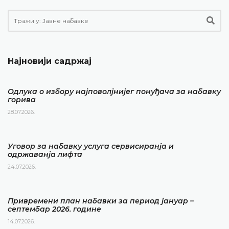
Најновији садржај
Одлука о избору најповолјнијег понуђача за набавку
горива
28.07.2026.
Уговор за набавку услуга сервисиранја и
одржаванја лифта
24.07.2026.
Привремени план набавки за период јануар –
септембар 2026. године
14.07.2026.