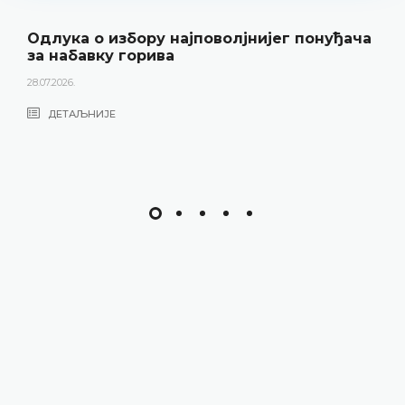
Одлука о избору најповолјнијег понуђача
за набавку горива
28.07.2026.
ДЕТАЉНИЈЕ