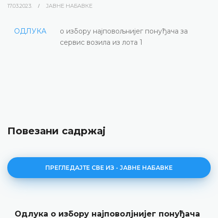
17.03.2023.
ЈАВНЕ НАБАВКЕ
ОДЛУКА
о избору најповољнијег понуђача за
сервис возила из лота 1
Повезани садржај
ПРЕГЛЕДАЈТЕ СВЕ ИЗ - ЈАВНЕ НАБАВКЕ
Одлука о избору најповолјнијег понуђача