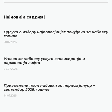
Најновији садржај
Одлука о избору најповолјнијег понуђача за набавку
горива
28.07.2026.
Уговор за набавку услуга сервисиранја и
одржаванја лифта
24.07.2026.
Привремени план набавки за период јануар –
септембар 2026. године
14.07.2026.