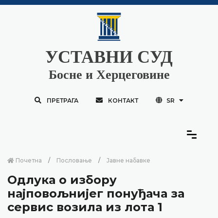
УСТАВНИ СУД
Босне и Херцеговине
ПРЕТРАГА
КОНТАКТ
SR
Почетна
Пословање
Јавне набавке
Одлука о избору
најповољнијег понуђача за
сервис возила из лота 1