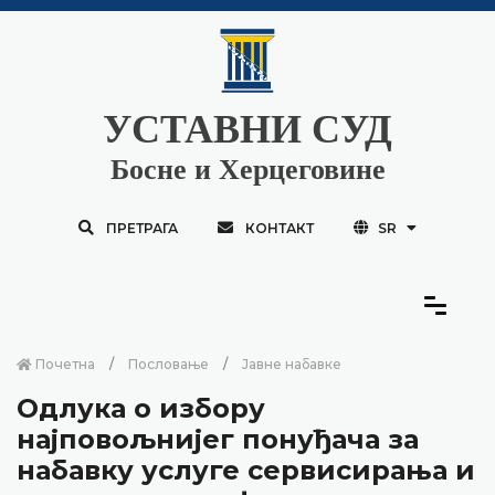
УСТАВНИ СУД
Босне и Херцеговине
ПРЕТРАГА
КОНТАКТ
SR
Почетна
Пословање
Јавне набавке
Одлука о избору
најповољнијег понуђача за
набавку услуге сервисирања и