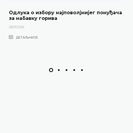
Одлука о избору најповолјнијег понуђача
за набавку горива
28.07.2026.
ДЕТАЉНИЈЕ