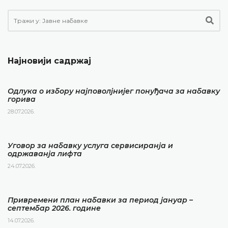
Најновији садржај
Одлука о избору најповолјнијег понуђача за набавку
горива
28.07.2026.
Уговор за набавку услуга сервисиранја и
одржаванја лифта
24.07.2026.
Привремени план набавки за период јануар –
септембар 2026. године
14.07.2026.