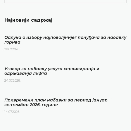
Најновији садржај
Одлука о избору најповолјнијег понуђача за набавку
горива
28.07.2026.
Уговор за набавку услуга сервисиранја и
одржаванја лифта
24.07.2026.
Привремени план набавки за период јануар –
септембар 2026. године
14.07.2026.