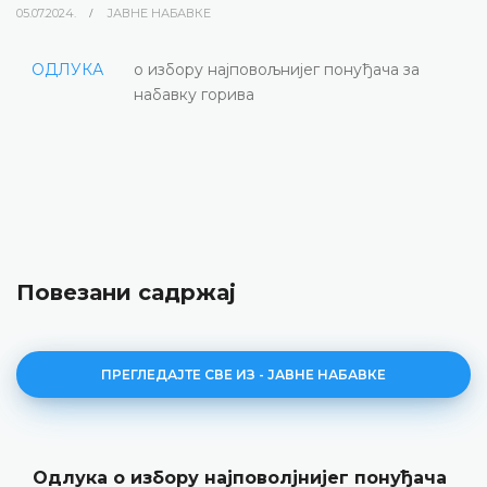
05.07.2024.
ЈАВНЕ НАБАВКЕ
ОДЛУКА
о избору најповољнијег понуђача за
набавку горива
Повезани садржај
ПРЕГЛЕДАЈТЕ СВЕ ИЗ - ЈАВНЕ НАБАВКЕ
Одлука о избору најповолјнијег понуђача