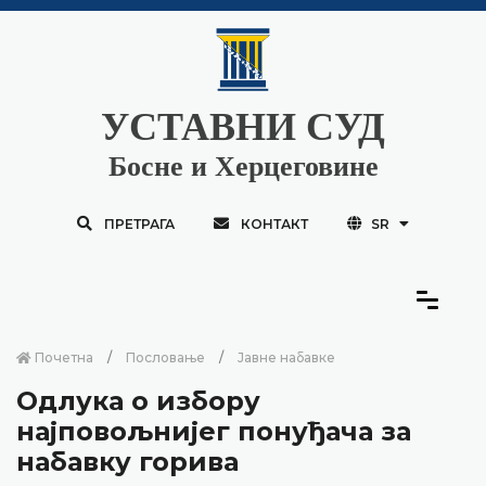
УСТАВНИ СУД
Босне и Херцеговине
ПРЕТРАГА
КОНТАКТ
SR
Почетна
Пословање
Јавне набавке
Одлука о избору
најповољнијег понуђача за
набавку горива