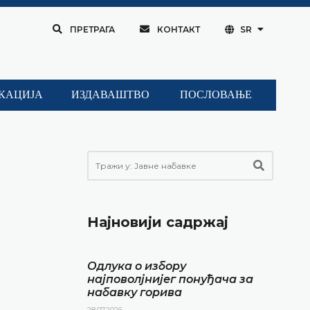
ПРЕТРАГА
КОНТАКТ
SR
КАЦИЈА
ИЗДАВАШТВО
ПОСЛОВАЊЕ
Најновији садржај
Одлука о избору
најповолјнијег понуђача за
набавку горива
28.07.2026.