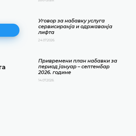
Уговор за набавку услуга
сервисиранја и одржаванја
лифта
24.07.2026.
Привремени план набавки за
Привремени план набавки за
та
период јануар – септембар 20
период јануар – септембар
2026. године
године
14.07.2026.
14.07.2026.
ДЕТАЉНИЈЕ