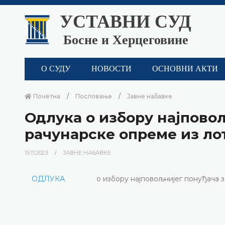
УСТАВНИ СУД
Босне и Херцеговине
О СУДУ
НОВОСТИ
ОСНОВНИ АКТИ
Почетна
Пословање
Јавне набавке
Одлука о избору најпово
рачунарске опреме из ло
15.11.2023.
ЈАВНЕ НАБАВКЕ
ОДЛУКА
о избору најповољнијег понуђача з