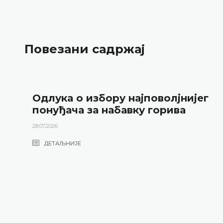
Повезани садржај
Одлука о избору најповолјнијег
понуђача за набавку горива
28.07.2026.
ДЕТАЉНИЈЕ