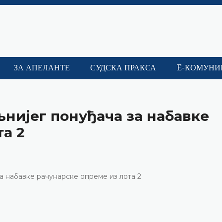
ЗА АПЕЛАНТЕ
СУДСКА ПРАКСА
E-КОМУНИ
љнијег понуђача за набавке
та 2
а набавке рачунарске опреме из лота 2