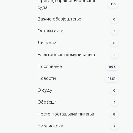
Преглед праксе Европског
115
суда
Важно обавјештење
0
Остали акти
1
Линкови
6
Електронска комуникација
1
Пословање
893
Новости
1361
О суду
0
Обрасци
1
Често постављана питања
8
Библиотека
2