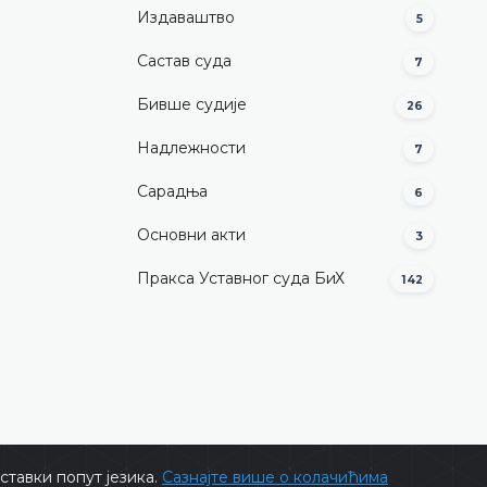
Издаваштво
5
Састав суда
7
Бивше судије
26
Надлежности
7
Сарадња
6
Основни акти
3
Пракса Уставног суда БиХ
142
тавки попут језика.
Сазнајте више о колачићима