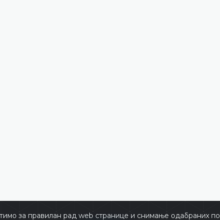
тимо за правилан рад web странице и снимање одабраних пос