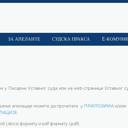
ЗА АПЕЛАНТЕ
СУДСКА ПРАКСА
E-КОМУНИ
м у Писарни Уставног суда или на web-страници Уставног с
шење апелације можете да прочитате у
ПРИЛОЗИМА
и/
или
ЛАЦИЈЕ
.
 (.docx) формату и pdf формату (.pdf).