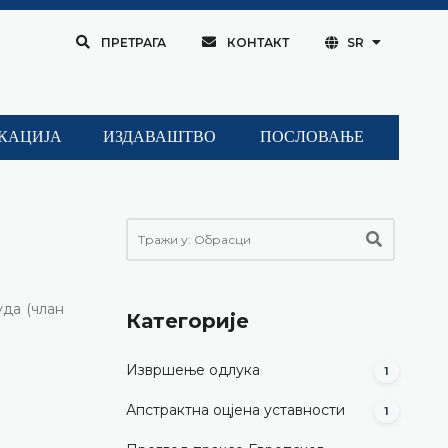
ПРЕТРАГА
КОНТАКТ
SR
КАЦИЈА
ИЗДАВАШТВО
ПОСЛОВАЊЕ
уда (члан
Категорије
Извршење одлука
1
Апстрактна оцјена уставности
1