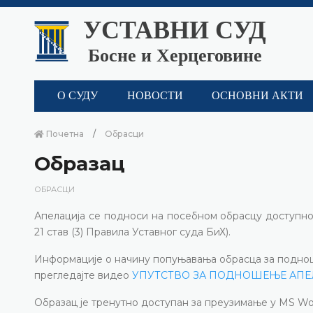
УСТАВНИ СУД
Босне и Херцеговине
О СУДУ
НОВОСТИ
ОСНОВНИ АКТИ
Почетна
Обрасци
Образац
ОБРАСЦИ
Апелација се подноси на посебном обрасцу доступно
21 став (3) Правила Уставног суда БиХ).
Информације о начину попуњавања обрасца за подно
прегледајте видео
УПУТСТВО ЗА ПОДНОШЕЊЕ АПЕ
Образац је тренутно доступан за преузимање у MS Word