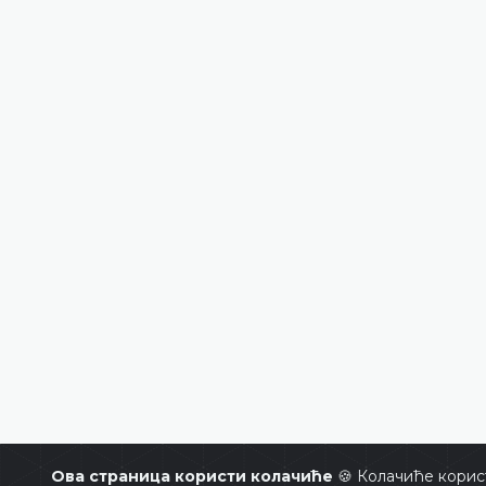
Ова страница користи колачиће
🍪 Колачиће корис