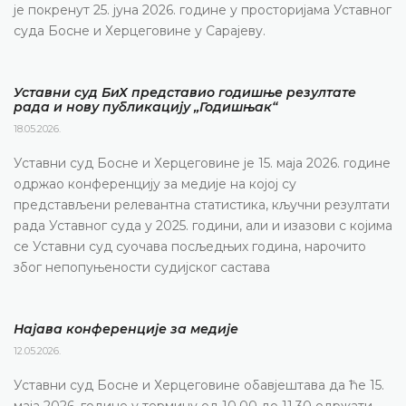
је покренут 25. јуна 2026. године у просторијама Уставног
суда Босне и Херцеговине у Сарајеву.
Уставни суд БиХ представио годишње резултате
рада и нову публикацију „Годишњак“
18.05.2026.
Уставни суд Босне и Херцеговине је 15. маја 2026. године
одржао конференцију за медије на којој су
представљени релевантна статистика, кључни резултати
рада Уставног суда у 2025. години, али и изазови с којима
се Уставни суд суочава посљедњих година, нарочито
због непопуњености судијског састава
Најава конференције за медије
12.05.2026.
Уставни суд Босне и Херцеговине обавјештава да ће 15.