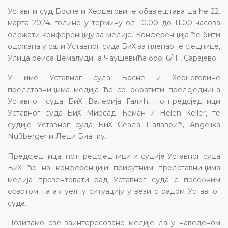
Уставни суд Босне и Херцеговине обавјештава да ће 22.
марта 2024. године у термину од 10.00 до 11.00 часова
одржати конференцију за медије. Конференција ће бити
одржана у сали Уставног суда БиХ за пленарне сједнице,
Улица реиса Џемалудина Чаушевића број 6/III, Сарајево.
У име Уставног суда Босне и Херцеговине
представницима медија ће се обратити предсједница
Уставног суда БиХ Валерија Галић, потпредсједници
Уставног суда БиХ Мирсад Ћеман и Helen Keller, те
судије Уставног суда БиХ Сеада Палаврић, Angelika
Nußberger и Леди Бианку.
Предсједница, потпредсједници и судије Уставног суда
БиХ ће на конференцији присутним представницима
медија презентовати рад Уставног суда с посебним
освртом на актуелну ситуацију у вези с радом Уставног
суда.
Позивамо све заинтересоване медије да у наведеном