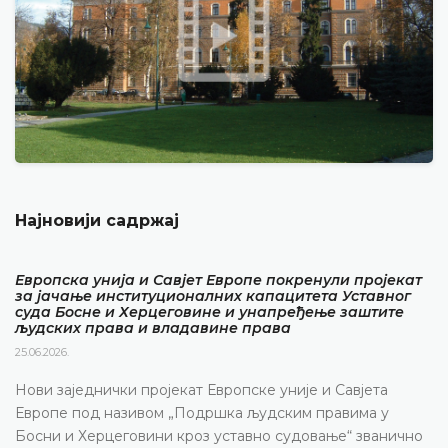
Најновији садржај
Европска унија и Савјет Европе покренули пројекат
за јачање институционалних капацитета Уставног
суда Босне и Херцеговине и унапређење заштите
људских права и владавине права
25.06.2026.
Нови заједнички пројекат Европске уније и Савјета
Европе под називом „Подршка људским правима у
Босни и Херцеговини кроз уставно судовање“ званично