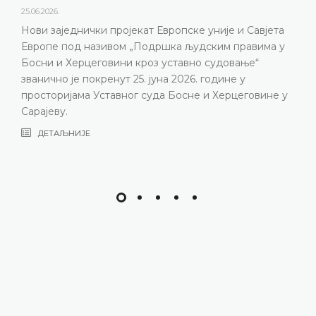
25.06.2026.
Нови заједнички пројекат Европске уније и Савјета
Европе под називом „Подршка људским правима у
Босни и Херцеговини кроз уставно судовање“
званично је покренут 25. јуна 2026. године у
просторијама Уставног суда Босне и Херцеговине у
Сарајеву.
ДЕТАЉНИЈЕ