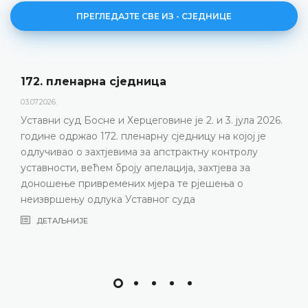
ПРЕГЛЕДАЈТЕ СВЕ ИЗ - СЈЕДНИЦЕ
172. пленарна сједницa
03.07.2026.
Уставни суд Босне и Херцеговине је 2. и 3. јула 2026.
године одржао 172. пленарну сједницу на којој је
одлучивао о захтјевима за апстрактну контролу
уставности, већем броју апелација, захтјева за
доношење привремених мјера те рјешења о
неизвршењу одлука Уставног суда
ДЕТАЉНИЈЕ