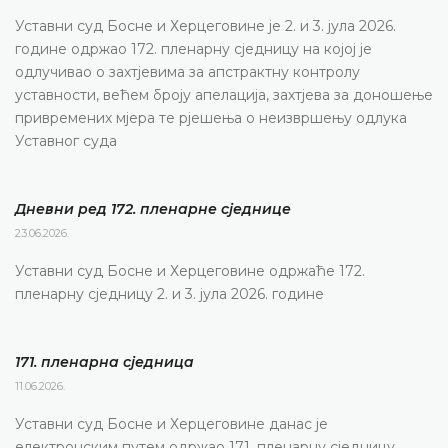
Уставни суд Босне и Херцеговине је 2. и 3. јула 2026.
године одржао 172. пленарну сједницу на којој је
одлучивао о захтјевима за апстрактну контролу
уставности, већем броју апелација, захтјева за доношење
привремених мјера те рјешења о неизвршењу одлука
Уставног суда
Дневни ред 172. пленарне сједнице
23.06.2026.
Уставни суд Босне и Херцеговине одржаће 172.
пленарну сједницу 2. и 3. јула 2026. године
171. пленарна сједницa
11.06.2026.
Уставни суд Босне и Херцеговине данас је
електронским путем одржао 171. пленарну сједницу