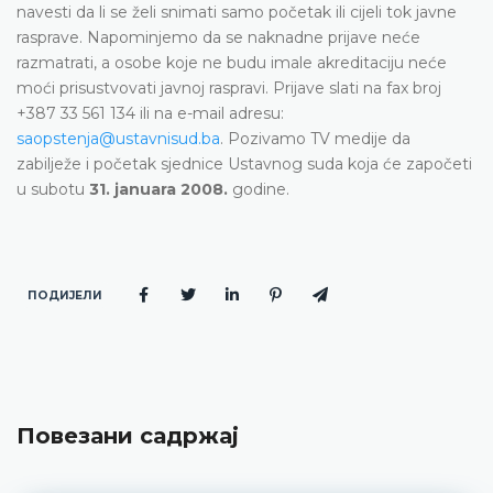
navesti da li se želi snimati samo početak ili cijeli tok javne
rasprave. Napominjemo da se naknadne prijave neće
razmatrati, a osobe koje ne budu imale akreditaciju neće
moći prisustvovati javnoj raspravi. Prijave slati na fax broj
+387 33 561 134 ili na e-mail adresu:
saopstenja@ustavnisud.ba
. Pozivamo TV medije da
zabilježe i početak sjednice Ustavnog suda koja će započeti
u subotu
31. januara 2008.
godine.
ПОДИЈЕЛИ
Повезани садржај