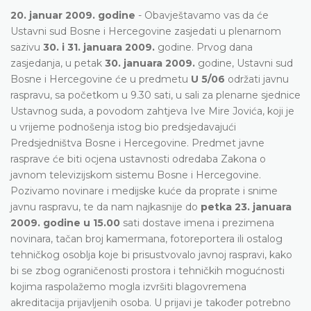
20. januar 2009. godine
- Obavještavamo vas da će
Ustavni sud Bosne i Hercegovine zasjedati u plenarnom
sazivu
30. i 31. januara 2009.
godine. Prvog dana
zasjedanja, u petak
30. januara 2009.
godine, Ustavni sud
Bosne i Hercegovine će u predmetu
U 5/06
održati javnu
raspravu, sa početkom u 9.30 sati, u sali za plenarne sjednice
Ustavnog suda, a povodom zahtjeva Ive Mire Jovića, koji je
u vrijeme podnošenja istog bio predsjedavajući
Predsjedništva Bosne i Hercegovine. Predmet javne
rasprave će biti ocjena ustavnosti odredaba Zakona o
javnom televizijskom sistemu Bosne i Hercegovine.
Pozivamo novinare i medijske kuće da proprate i snime
javnu raspravu, te da nam najkasnije do
petka 23. januara
2009. godine u 15.00
sati dostave imena i prezimena
novinara, tačan broj kamermana, fotoreportera ili ostalog
tehničkog osoblja koje bi prisustvovalo javnoj raspravi, kako
bi se zbog ograničenosti prostora i tehničkih mogućnosti
kojima raspolažemo mogla izvršiti blagovremena
akreditacija prijavljenih osoba. U prijavi je također potrebno