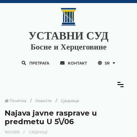
УСТАВНИ СУД
Босне и Херцеговине
ПРЕТРАГА
КОНТАКТ
SR
Почетна
Новости
Сједнице
Najava javne rasprave u
predmetu U 5\/06
19.01.2009.
СЈЕДНИЦЕ