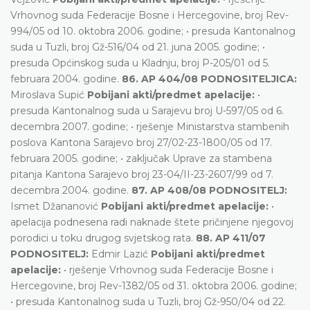
Vrhovnog suda Federacije Bosne i Hercegovine, broj Rev-
994/05 od 10. oktobra 2006. godine; • presuda Kantonalnog
suda u Tuzli, broj Gž-516/04 od 21. juna 2005. godine; •
presuda Općinskog suda u Kladnju, broj P-205/01 od 5.
februara 2004. godine.
86. AP 404/08 PODNOSITELJICA:
Miroslava Supić
Pobijani akti/predmet apelacije:
•
presuda Kantonalnog suda u Sarajevu broj U-597/05 od 6.
decembra 2007. godine; • rješenje Ministarstva stambenih
poslova Kantona Sarajevo broj 27/02-23-1800/05 od 17.
februara 2005. godine; • zaključak Uprave za stambena
pitanja Kantona Sarajevo broj 23-04/II-23-2607/99 od 7.
decembra 2004. godine.
87. AP 408/08 PODNOSITELJ:
Ismet Džananović
Pobijani akti/predmet apelacije:
•
apelacija podnesena radi naknade štete pričinjene njegovoj
porodici u toku drugog svjetskog rata.
88. AP 411/07
PODNOSITELJ:
Edmir Lazić
Pobijani akti/predmet
apelacije:
• rješenje Vrhovnog suda Federacije Bosne i
Hercegovine, broj Rev-1382/05 od 31. oktobra 2006. godine;
• presuda Kantonalnog suda u Tuzli, broj Gž-950/04 od 22.