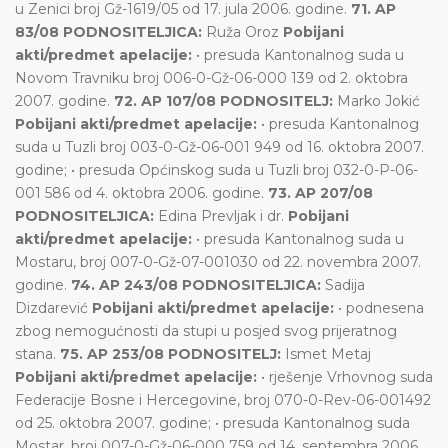
u Zenici broj Gž-1619/05 od 17. jula 2006. godine.
71. AP
83/08 PODNOSITELJICA:
Ruža Oroz
Pobijani
akti/predmet apelacije:
• presuda Kantonalnog suda u
Novom Travniku broj 006-0-Gž-06-000 139 od 2. oktobra
2007. godine.
72. AP 107/08 PODNOSITELJ:
Marko Jokić
Pobijani akti/predmet apelacije:
• presuda Kantonalnog
suda u Tuzli broj 003-0-Gž-06-001 949 od 16. oktobra 2007.
godine; • presuda Općinskog suda u Tuzli broj 032-0-P-06-
001 586 od 4. oktobra 2006. godine.
73. AP 207/08
PODNOSITELJICA:
Edina Prevljak i dr.
Pobijani
akti/predmet apelacije:
• presuda Kantonalnog suda u
Mostaru, broj 007-0-Gž-07-001030 od 22. novembra 2007.
godine.
74. AP 243/08 PODNOSITELJICA:
Sadija
Dizdarević
Pobijani akti/predmet apelacije:
• podnesena
zbog nemogućnosti da stupi u posjed svog prijeratnog
stana.
75. AP 253/08 PODNOSITELJ:
Ismet Metaj
Pobijani akti/predmet apelacije:
• rješenje Vrhovnog suda
Federacije Bosne i Hercegovine, broj 070-0-Rev-06-001492
od 25. oktobra 2007. godine; • presuda Kantonalnog suda
Mostar, broj 007-0-Gž-06-000 759 od 14. septembra 2006.