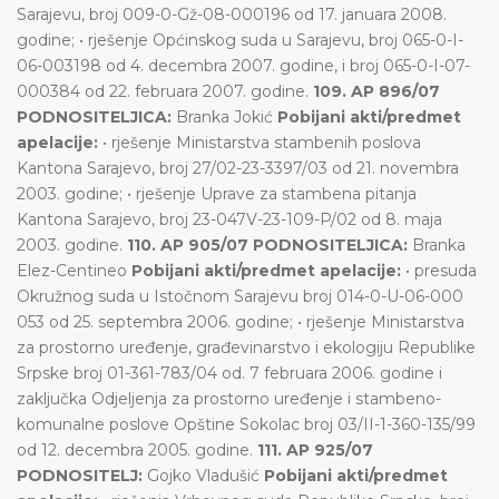
Sarajevu, broj 009-0-Gž-08-000196 od 17. januara 2008.
godine; • rješenje Općinskog suda u Sarajevu, broj 065-0-I-
06-003198 od 4. decembra 2007. godine, i broj 065-0-I-07-
000384 od 22. februara 2007. godine.
109. AP 896/07
PODNOSITELJICA:
Branka Jokić
Pobijani akti/predmet
apelacije:
• rješenje Ministarstva stambenih poslova
Kantona Sarajevo, broj 27/02-23-3397/03 od 21. novembra
2003. godine; • rješenje Uprave za stambena pitanja
Kantona Sarajevo, broj 23-047V-23-109-P/02 od 8. maja
2003. godine.
110. AP 905/07 PODNOSITELJICA:
Branka
Elez-Centineo
Pobijani akti/predmet apelacije:
• presuda
Okružnog suda u Istočnom Sarajevu broj 014-0-U-06-000
053 od 25. septembra 2006. godine; • rješenje Ministarstva
za prostorno uređenje, građevinarstvo i ekologiju Republike
Srpske broj 01-361-783/04 od. 7 februara 2006. godine i
zaključka Odjeljenja za prostorno uređenje i stambeno-
komunalne poslove Opštine Sokolac broj 03/II-1-360-135/99
od 12. decembra 2005. godine.
111. AP 925/07
PODNOSITELJ:
Gojko Vladušić
Pobijani akti/predmet