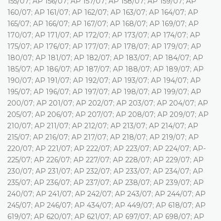
155/07; AP 156/07; AP 157/07; AP 158/07; AP 159/07; AP
160/07; AP 161/07; AP 162/07; AP 163/07; AP 164/07; AP
165/07; AP 166/07; AP 167/07; AP 168/07; AP 169/07; AP
170/07; AP 171/07; AP 172/07; AP 173/07; AP 174/07; AP
175/07; AP 176/07; AP 177/07; AP 178/07; AP 179/07; AP
180/07; AP 181/07; AP 182/07; AP 183/07; AP 184/07; AP
185/07; AP 186/07; AP 187/07; AP 188/07; AP 189/07; AP
190/07; AP 191/07; AP 192/07; AP 193/07; AP 194/07; AP
195/07; AP 196/07; AP 197/07; AP 198/07; AP 199/07; AP
200/07; AP 201/07; AP 202/07; AP 203/07; AP 204/07; AP
205/07; AP 206/07; AP 207/07; AP 208/07; AP 209/07; AP
210/07; AP 211/07; AP 212/07; AP 213/07; AP 214/07; AP
215/07; AP 216/07; AP 217/07; AP 218/07; AP 219/07; AP
220/07; AP 221/07; AP 222/07; AP 223/07; AP 224/07; AP-
225/07; AP 226/07; AP 227/07; AP 228/07; AP 229/07; AP
230/07; AP 231/07; AP 232/07; AP 233/07; AP 234/07; AP
235/07; AP 236/07; AP 237/07; AP 238/07; AP 239/07; AP
240/07; AP 241/07; AP 242/07; AP 243/07; AP 244/07; AP
245/07; AP 246/07; AP 434/07; AP 449/07; AP 618/07; AP
619/07; AP 620/07; AP 621/07; AP 697/07; AP 698/07; AP