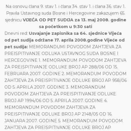
Na osnovu člana 9. stav 1. i člana 34. stav 1. i člana 36. stav 1.
Pravila Ustavnog suda Bosne i Hercegovine zakazujem 65.
sjednicu
VIJEĆA OD PET SUDIJA za 13. maj 2008. godine
sa početkom u 9:30 sati
Dnevni red:
Usvajanje zapisnika sa 64. sjednice Vijeća
od pet sudija održane 17. aprila 2008.godine Vijeće od
pet sudija:
MEMORANDUMI POVODOM ZAHTJEVA ZA
PREISPITIVANJE ODLUKA USTAVNOG SUDA BOSNE I
HERCEGOVINE 1. MEMORANDUM POVODOM ZAHTJEVA
ZA PREISPITIVANJE ODLUKE BROJ AP 288/06 OD 15.
FEBRUARA 2007. GODINE 2. MEMORANDUM POVODOM
ZAHTJEVA ZA PREISPITIVANJE ODLUKE BROJ AP 958/06
OD 5. APRILA 2007. GODINE 3. MEMORANDUM
POVODOM ZAHTJEVA ZA PREISPITIVANJE ODLUKE
BROJ AP 1994/06 OD 5. APRILA 2007. GODINE 4.
MEMORANDUM POVODOM ZAHTJEVA ZA
PREISPITIVANJE ODLUKE BROJ AP 2148/05 OD 16.
JANUARA 2007. GODINE 5. MEMORANDUM POVODOM
ZAHTJEVA ZA PREISPITIVANJE ODLUKE BROJ AP