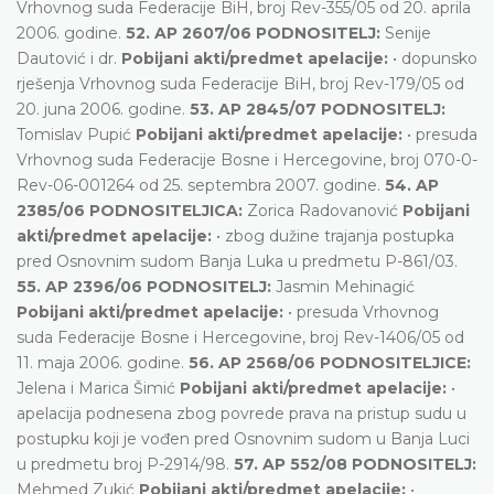
Vrhovnog suda Federacije BiH, broj Rev-355/05 od 20. aprila
2006. godine.
52. AP 2607/06 PODNOSITELJ:
Senije
Dautović i dr.
Pobijani akti/predmet apelacije:
• dopunsko
rješenja Vrhovnog suda Federacije BiH, broj Rev-179/05 od
20. juna 2006. godine.
53. AP 2845/07 PODNOSITELJ:
Tomislav Pupić
Pobijani akti/predmet apelacije:
• presuda
Vrhovnog suda Federacije Bosne i Hercegovine, broj 070-0-
Rev-06-001264 od 25. septembra 2007. godine.
54. AP
2385/06 PODNOSITELJICA:
Zorica Radovanović
Pobijani
akti/predmet apelacije:
• zbog dužine trajanja postupka
pred Osnovnim sudom Banja Luka u predmetu P-861/03.
55. AP 2396/06 PODNOSITELJ:
Jasmin Mehinagić
Pobijani akti/predmet apelacije:
• presuda Vrhovnog
suda Federacije Bosne i Hercegovine, broj Rev-1406/05 od
11. maja 2006. godine.
56. AP 2568/06 PODNOSITELJICE:
Jelena i Marica Šimić
Pobijani akti/predmet apelacije:
•
apelacija podnesena zbog povrede prava na pristup sudu u
postupku koji je vođen pred Osnovnim sudom u Banja Luci
u predmetu broj P-2914/98.
57. AP 552/08 PODNOSITELJ:
Mehmed Zukić
Pobijani akti/predmet apelacije:
•