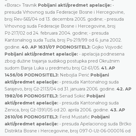
«Borac» Travnik
Pobijani akti/predmet apelacije:
•
presuda Vrhovnog suda Federacije Bosne i Hercegovine,
broj Rev-565/04 od 13. decembra 2005. godine; • presuda
Vrhovnog suda Federacije Bosne i Hercegovine, broj
Pž-217/02 od 24. februara 2004. godine; • presuda
Kantonalnog suda Tuzla, broj Ps-219/99 od 6. juna 2002.
godine.
40. AP 1631/07 PODNOSITELJ:
Gojko Vojvodić
Pobijani akti/predmet apelacije:
• apelacija podnesena
zbog dužine trajanja sudskog postupka pred Okružnim
sudom Banja Luka u predmetu broj Gž-61/05.
41. AP
1456/06 PODNOSITELJ:
Nebojša Perić
Pobijani
akti/predmet apelacije:
• presuda Kantonalnog suda
Sarajevo, broj Gž-2113/04 od 31. januara 2006. godine.
42. AP
1982/06 PODNOSITELJ:
Senad Sokić
Pobijani
akti/predmet apelacije:
• presuda Kantonalnog suda
Zenica, broj Gž-1391/05 od 20. aprila 2006. godine.
43. AP
2610/06 PODNOSITELJ:
Ferid Mustafić
Pobijani
akti/predmet apelacije:
• presuda Apelacionog suda Brčko
Distrikta Bosne i Hercegovine, broj 097-0-Už-06-000016 od