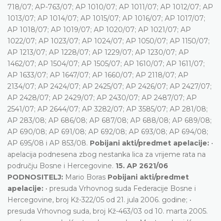
718/07; AP-763/07; AP 1010/07; AP 1011/07; AP 1012/07; AP
1013/07; AP 1014/07; AP 1015/07; AP 1016/07; AP 1017/07;
AP 1018/07; AP 1019/07; AP 1020/07; AP 1021/07; AP
1022/07; AP 1023/07; AP 1024/07; AP 1050/07; AP 1150/07;
AP 1213/07; AP 1228/07; AP 1229/07; AP 1230/07; AP
1462/07; AP 1504/07; AP 1505/07; AP 1610/07; AP 1611/07;
AP 1633/07; AP 1647/07; AP 1660/07; AP 2118/07; AP
2134/07; AP 2424/07; AP 2425/07; AP 2426/07; AP 2427/07;
AP 2428/07; AP 2429/07; AP 2430/07; AP 2487/07; AP
2541/07; AP 2644/07; AP 3282/07; AP 3585/07; AP 281/08;
AP 283/08; AP 686/08; AP 687/08; AP 688/08; AP 689/08;
AP 690/08; AP 691/08; AP 692/08; AP 693/08; AP 694/08;
AP 695/08 i AP 853/08.
Pobijani akti/predmet apelacije:
•
apelacija podnesena zbog nestanka lica za vrijeme rata na
području Bosne i Hercegovine.
15. AP 2621/06
PODNOSITELJ:
Mario Boras
Pobijani akti/predmet
apelacije:
• presuda Vrhovnog suda Federacije Bosne i
Hercegovine, broj Kž-322/05 od 21. jula 2006. godine; •
presuda Vrhovnog suda, broj Kž-463/03 od 10. marta 2005.