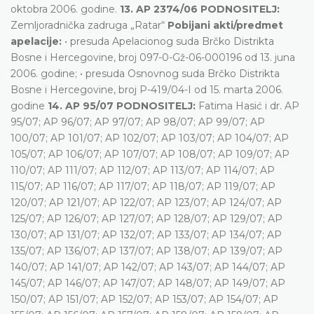
oktobra 2006. godine.
13. AP 2374/06 PODNOSITELJ:
Zemljoradnička zadruga „Ratar“
Pobijani akti/predmet
apelacije:
• presuda Apelacionog suda Brčko Distrikta
Bosne i Hercegovine, broj 097-0-Gž-06-000196 od 13. juna
2006. godine; • presuda Osnovnog suda Brčko Distrikta
Bosne i Hercegovine, broj P-419/04-I od 15. marta 2006.
godine
14. AP 95/07 PODNOSITELJ:
Fatima Hasić i dr. AP
95/07; AP 96/07; AP 97/07; AP 98/07; AP 99/07; AP
100/07; AP 101/07; AP 102/07; AP 103/07; AP 104/07; AP
105/07; AP 106/07; AP 107/07; AP 108/07; AP 109/07; AP
110/07; AP 111/07; AP 112/07; AP 113/07; AP 114/07; AP
115/07; AP 116/07; AP 117/07; AP 118/07; AP 119/07; AP
120/07; AP 121/07; AP 122/07; AP 123/07; AP 124/07; AP
125/07; AP 126/07; AP 127/07; AP 128/07; AP 129/07; AP
130/07; AP 131/07; AP 132/07; AP 133/07; AP 134/07; AP
135/07; AP 136/07; AP 137/07; AP 138/07; AP 139/07; AP
140/07; AP 141/07; AP 142/07; AP 143/07; AP 144/07; AP
145/07; AP 146/07; AP 147/07; AP 148/07; AP 149/07; AP
150/07; AP 151/07; AP 152/07; AP 153/07; AP 154/07; AP