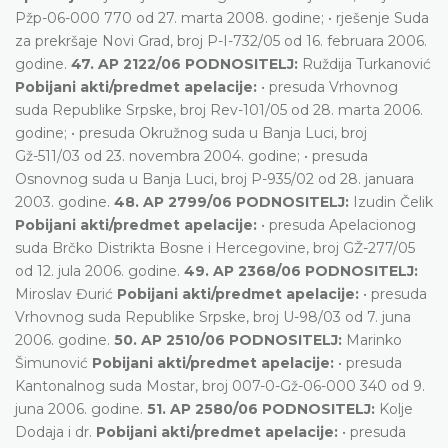
Pžp-06-000 770 od 27. marta 2008. godine; • rješenje Suda
za prekršaje Novi Grad, broj P-I-732/05 od 16. februara 2006.
godine.
47. AP 2122/06 PODNOSITELJ:
Ruždija Turkanović
Pobijani akti/predmet apelacije:
• presuda Vrhovnog
suda Republike Srpske, broj Rev-101/05 od 28. marta 2006.
godine; • presuda Okružnog suda u Banja Luci, broj
Gž-511/03 od 23. novembra 2004. godine; • presuda
Osnovnog suda u Banja Luci, broj P-935/02 od 28. januara
2003. godine.
48. AP 2799/06 PODNOSITELJ:
Izudin Čelik
Pobijani akti/predmet apelacije:
• presuda Apelacionog
suda Brčko Distrikta Bosne i Hercegovine, broj GŽ-277/05
od 12. jula 2006. godine.
49. AP 2368/06 PODNOSITELJ:
Miroslav Đurić
Pobijani akti/predmet apelacije:
• presuda
Vrhovnog suda Republike Srpske, broj U-98/03 od 7. juna
2006. godine.
50. AP 2510/06 PODNOSITELJ:
Marinko
Šimunović
Pobijani akti/predmet apelacije:
• presuda
Kantonalnog suda Mostar, broj 007-0-Gž-06-000 340 od 9.
juna 2006. godine.
51. AP 2580/06 PODNOSITELJ:
Kolje
Dodaja i dr.
Pobijani akti/predmet apelacije:
• presuda