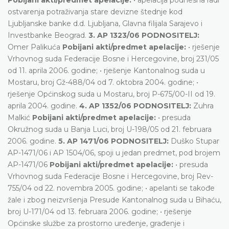
ostvarenja potraživanja stare devizne štednje kod
Ljubljanske banke d.d. Ljubljana, Glavna filijala Sarajevo i
Investbanke Beograd.
3. AP 1323/06 PODNOSITELJ:
Omer Palikuća
Pobijani akti/predmet apelacije:
• rješenje
Vrhovnog suda Federacije Bosne i Hercegovine, broj 231/05
od 11. aprila 2006. godine; • rješenje Kantonalnog suda u
Mostaru, broj Gž-488/04 od 7. oktobra 2004. godine; •
rješenje Općinskog suda u Mostaru, broj P-675/00-II od 19.
aprila 2004. godine.
4. AP 1352/06 PODNOSITELJ:
Zuhra
Malkić
Pobijani akti/predmet apelacije:
• presuda
Okružnog suda u Banja Luci, broj U-198/05 od 21. februara
2006. godine.
5. AP 1471/06 PODNOSITELJ:
Duško Stupar
AP-1471/06 i AP 1504/06, spoji u jedan predmet, pod brojem
AP-1471/06
Pobijani akti/predmet apelacije:
• presuda
Vrhovnog suda Federacije Bosne i Hercegovine, broj Rev-
755/04 od 22. novembra 2005. godine; • apelanti se takođe
žale i zbog neizvršenja Presude Kantonalnog suda u Bihaću,
broj U-171/04 od 13. februara 2006. godine; • rješenje
Općinske službe za prostorno uređenje, građenje i