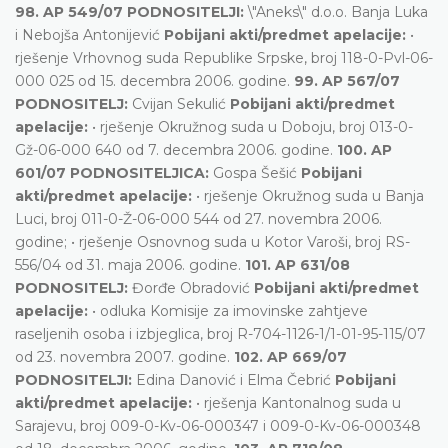
98. AP 549/07 PODNOSITELJI:
\"Aneks\" d.o.o. Banja Luka
i Nebojša Antonijević
Pobijani akti/predmet apelacije:
•
rješenje Vrhovnog suda Republike Srpske, broj 118-0-Pvl-06-
000 025 od 15. decembra 2006. godine.
99. AP 567/07
PODNOSITELJ:
Cvijan Sekulić
Pobijani akti/predmet
apelacije:
• rješenje Okružnog suda u Doboju, broj 013-0-
Gž-06-000 640 od 7. decembra 2006. godine.
100. AP
601/07 PODNOSITELJICA:
Gospa Šešić
Pobijani
akti/predmet apelacije:
• rješenje Okružnog suda u Banja
Luci, broj 011-0-Ž-06-000 544 od 27. novembra 2006.
godine; • rješenje Osnovnog suda u Kotor Varoši, broj RS-
556/04 od 31. maja 2006. godine.
101. AP 631/08
PODNOSITELJ:
Đorđe Obradović
Pobijani akti/predmet
apelacije:
• odluka Komisije za imovinske zahtjeve
raseljenih osoba i izbjeglica, broj R-704-1126-1/1-01-95-115/07
od 23. novembra 2007. godine.
102. AP 669/07
PODNOSITELJI:
Edina Danović i Elma Čebrić
Pobijani
akti/predmet apelacije:
• rješenja Kantonalnog suda u
Sarajevu, broj 009-0-Kv-06-000347 i 009-0-Kv-06-000348