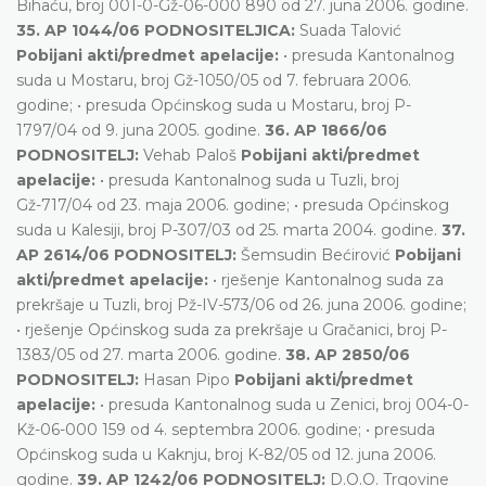
Bihaću, broj 001-0-Gž-06-000 890 od 27. juna 2006. godine.
35. AP 1044/06 PODNOSITELJICA:
Suada Talović
Pobijani akti/predmet apelacije:
• presuda Kantonalnog
suda u Mostaru, broj Gž-1050/05 od 7. februara 2006.
godine; • presuda Općinskog suda u Mostaru, broj P-
1797/04 od 9. juna 2005. godine.
36. AP 1866/06
PODNOSITELJ:
Vehab Paloš
Pobijani akti/predmet
apelacije:
• presuda Kantonalnog suda u Tuzli, broj
Gž-717/04 od 23. maja 2006. godine; • presuda Općinskog
suda u Kalesiji, broj P-307/03 od 25. marta 2004. godine.
37.
AP 2614/06 PODNOSITELJ:
Šemsudin Bećirović
Pobijani
akti/predmet apelacije:
• rješenje Kantonalnog suda za
prekršaje u Tuzli, broj Pž-IV-573/06 od 26. juna 2006. godine;
• rješenje Općinskog suda za prekršaje u Gračanici, broj P-
1383/05 od 27. marta 2006. godine.
38. AP 2850/06
PODNOSITELJ:
Hasan Pipo
Pobijani akti/predmet
apelacije:
• presuda Kantonalnog suda u Zenici, broj 004-0-
Kž-06-000 159 od 4. septembra 2006. godine; • presuda
Općinskog suda u Kaknju, broj K-82/05 od 12. juna 2006.
godine.
39. AP 1242/06 PODNOSITELJ:
D.O.O. Trgovine