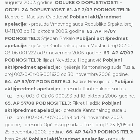
augusta 2007. godine.
ODLUKE O DOPUSTIVOSTI –
ODJEL ZA DOPUSTIVOST
61. AP 2/07 PODNOSITELJI:
Radivoje i Radislav Cvjetković
Pobijani akti/predmet
apelacije:
• presuda Vrhovnog suda Republike Srpske, broj
U-111/03 od 18. oktobra 2006. godine.
62. AP 14/07
PODNOSITELJ:
Stjepan Prskalo
Pobijani akti/predmet
apelacije:
• rješenje Kantonalnog suda Mostar, broj 007-0-
Gž-06-001 222 od 9. novembra 2006. godine.
63. AP 47/07
PODNOSITELJI:
Ilijaz i Nevdžeta Heganović
Pobijani
akti/predmet apelacije:
• rješenje Kantonalnog suda Tuzla,
broj 003-0-Gž-06-001620 od 30. novembra 2006. godine.
64. AP 57/07 PODNOSITELJ:
Kadire Brašnjić i dr.
Pobijani
akti/predmet apelacije:
• presuda Kantonalnog suda u
Tuzli, broj 003-0-Gž-06-000593 od 18. oktobra 2006. godine.
65. AP 57/08 PODNOSITELJ:
Fikret Hadžić
Pobijani
akti/predmet apelacije:
• presuda Kantonalnog suda u
Tuzli, broj 003-0-Gž-07-000149 od 23. novembra 2007.
godine; • presuda Općinskog suda u Tuzli, broj P-2316/05 od
25. decembra 2006. godine.
66. AP 74/07 PODNOSITELJ:
Ivan Pekić
Pobijani akti/predmet apelacije:
• presuda