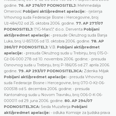
godine.
76. AP 276/07 PODNOSITELJ:
Mehmedalija
Omerović
Pobijani akti/predmet apelacije:
• rješenja
Vrhovnog suda Federacije Bosne i Hercegovine, broj
Už-484/02 od 25. oktobra 2006. godine.
77. AP 277/07
PODNOSITELJ:
\"IG-Marić\" d.o.o. Derventa
Pobijani
akti/predmet apelacije:
• presude Okružnog suda Banja
Luka, broj U-857/05 od 13. oktobra 2006. godine.
78. AP
286/07 PODNOSITELJ:
V.B.
Pobijani akti/predmet
apelacije:
• presuda Okružnog suda u Trebinju, broj 015-0-
Gž-06-000 278 od 10. novembra 2006. godine; • presuda
Osnovnog suda u Trebinju, broj P-186/05 od 27. aprila 2006.
godine.
79. AP 293/07 PODNOSITELJICA:
Zdenka Miljak
Pobijani akti/predmet apelacije:
• presuda Vrhovnog
suda Federacije Bosne i Hercegovine, broj 070-0-Kž-06-
000518 od 5. decembra 2006. godine; • presuda
Kantonalnog suda u Novom Travniku, broj 006-0-K-06-
000011 od 29. juna 2006. godine.
80. AP 294/07
PODNOSITELJICA:
Seida Muzaferija
Pobijani
akti/predmet apelacije:
• odluka Komisije za ljudska prava