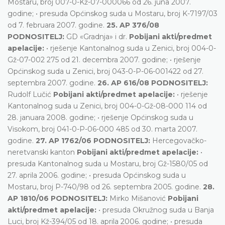
Mostaru, broj 007-0-Kž-07-000066 od 26. juna 2007.
godine; • presuda Općinskog suda u Mostaru, broj K-7197/03
od 7. februara 2007. godine.
25. AP 376/08
PODNOSITELJ:
GD «Gradnja» i dr.
Pobijani akti/predmet
apelacije:
• rješenje Kantonalnog suda u Zenici, broj 004-0-
Gž-07-002 275 od 21. decembra 2007. godine; • rješenje
Općinskog suda u Zenici, broj 043-0-P-06-001422 od 27.
septembra 2007. godine.
26. AP 616/08 PODNOSITELJ:
Rudolf Lučić
Pobijani akti/predmet apelacije:
• rješenje
Kantonalnog suda u Zenici, broj 004-0-Gž-08-000 114 od
28. januara 2008. godine; • rješenje Općinskog suda u
Visokom, broj 041-0-P-06-000 485 od 30. marta 2007.
godine.
27. AP 1762/06 PODNOSITELJ:
Hercegovačko-
neretvanski kanton
Pobijani akti/predmet apelacije:
•
presuda Kantonalnog suda u Mostaru, broj Gž-1580/05 od
27. aprila 2006. godine; • presuda Općinskog suda u
Mostaru, broj P-740/98 od 26. septembra 2005. godine.
28.
AP 1810/06 PODNOSITELJ:
Mirko Mišanović
Pobijani
akti/predmet apelacije:
• presuda Okružnog suda u Banja
Luci, broj Kž-394/05 od 18. aprila 2006. godine; • presuda