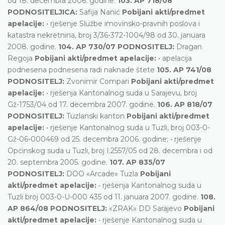
od 18. decembra 2006. godine.
103. AP 718/08
PODNOSITELJICA:
Safija Nanić
Pobijani akti/predmet
apelacije:
• rješenje Službe imovinsko-pravnih poslova i
katastra nekretnina, broj 3/36-372-1004/98 od 30. januara
2008. godine.
104. AP 730/07 PODNOSITELJ:
Dragan
Regoja
Pobijani akti/predmet apelacije:
• apelacija
podnesena podnesena radi naknade štete
105. AP 741/08
PODNOSITELJ:
Zvonimir Compari
Pobijani akti/predmet
apelacije:
• rješenja Kantonalnog suda u Sarajevu, broj
Gž-1753/04 od 17. decembra 2007. godine.
106. AP 818/07
PODNOSITELJ:
Tuzlanski kanton
Pobijani akti/predmet
apelacije:
• rješenje Kantonalnog suda u Tuzli, broj 003-0-
Gž-06-000469 od 25. decembra 2006. godine; • rješenje
Općinskog suda u Tuzli, broj I.2557/05 od 28. decembra i od
20. septembra 2005. godine.
107. AP 835/07
PODNOSITELJ:
DOO «Arcade» Tuzla
Pobijani
akti/predmet apelacije:
• rješenja Kantonalnog suda u
Tuzli broj 003-0-U-000 435 od 11. januara 2007. godine.
108.
AP 864/08 PODNOSITELJ:
«ZRAK» DD Sarajevo
Pobijani
akti/predmet apelacije:
• rješenje Kantonalnog suda u