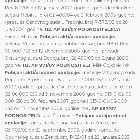
apelacije:
• rješenja Vrhovnog suda Republike Srpske, broj
Rev-812/05 od 12. januara 2007. godine; • presude Okružnog
suda u Trebinju, broj Gž-400/04 od 3. februara 2005. godine;
• presuda Osnovnog suda u Trebinju, broj P-372/02 od 26.
jula 2004. godine.
112. AP 931/07 PODNOSITELJICA:
Saveta Mitrović
Pobijani akti/predmet apelacije:
•
rješenje Vrhovnog suda Republike Srpske, broj 118-0-Rev-
06-000 762 od 12. decembra 2006. godine; • presuda
Okružnog suda u Doboju, broj Gž-490/05 od 6. juna 2006.
godine.
113. AP 971/07 PODNOSITELJ:
Mile Gojković i dr.
Pobijani akti/predmet apelacije:
• rješenje Vrhovnog suda
Republike Srpske, broj 118-0-Rev-07-000 057 od 24. aprila
2007. godine; • presuda Okružnog suda u Doboju, br. 013-0-
Gž-06-000 636 od 3. novembra 2006. godine, 013-0-Gž-06-
000 656 od 20. feburara 2007. godine i 013-0-Gž-06-000
443 od 17. novembra 2006. godine.
114. AP 987/07
PODNOSITELJ:
Fadil Čuruković
Pobijani akti/predmet
apelacije:
• presuda Kantonalnog suda u Zenici, broj
Gž-768/03 od 23. septembra 2003. godine; • presuda
Općinskog suda u Zenici, broj P-22/01 od 22. januara 2003.