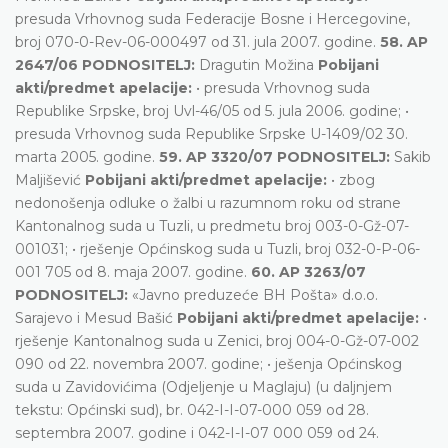
presuda Vrhovnog suda Federacije Bosne i Hercegovine,
broj 070-0-Rev-06-000497 od 31. jula 2007. godine.
58. AP
2647/06 PODNOSITELJ:
Dragutin Možina
Pobijani
akti/predmet apelacije:
• presuda Vrhovnog suda
Republike Srpske, broj Uvl-46/05 od 5. jula 2006. godine; •
presuda Vrhovnog suda Republike Srpske U-1409/02 30.
marta 2005. godine.
59. AP 3320/07 PODNOSITELJ:
Sakib
Maljišević
Pobijani akti/predmet apelacije:
• zbog
nedonošenja odluke o žalbi u razumnom roku od strane
Kantonalnog suda u Tuzli, u predmetu broj 003-0-Gž-07-
001031; • rješenje Općinskog suda u Tuzli, broj 032-0-P-06-
001 705 od 8. maja 2007. godine.
60. AP 3263/07
PODNOSITELJ:
«Javno preduzeće BH Pošta» d.o.o.
Sarajevo i Mesud Bašić
Pobijani akti/predmet apelacije:
•
rješenje Kantonalnog suda u Zenici, broj 004-0-Gž-07-002
090 od 22. novembra 2007. godine; • ješenja Općinskog
suda u Zavidovićima (Odjeljenje u Maglaju) (u daljnjem
tekstu: Općinski sud), br. 042-I-I-07-000 059 od 28.
septembra 2007. godine i 042-I-I-07 000 059 od 24.