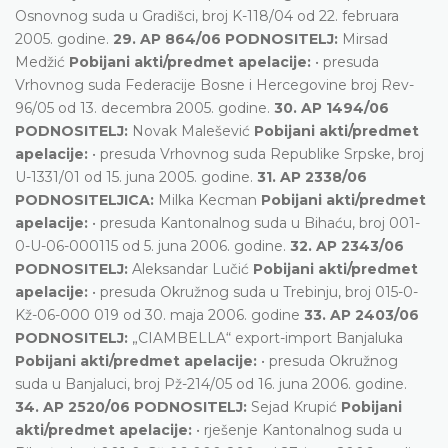
Osnovnog suda u Gradišci, broj K-118/04 od 22. februara
2005. godine.
29. AP 864/06 PODNOSITELJ:
Mirsad
Medžić
Pobijani akti/predmet apelacije:
• presuda
Vrhovnog suda Federacije Bosne i Hercegovine broj Rev-
96/05 od 13. decembra 2005. godine.
30. AP 1494/06
PODNOSITELJ:
Novak Malešević
Pobijani akti/predmet
apelacije:
• presuda Vrhovnog suda Republike Srpske, broj
U-1331/01 od 15. juna 2005. godine.
31. AP 2338/06
PODNOSITELJICA:
Milka Kecman
Pobijani akti/predmet
apelacije:
• presuda Kantonalnog suda u Bihaću, broj 001-
0-U-06-000115 od 5. juna 2006. godine.
32. AP 2343/06
PODNOSITELJ:
Aleksandar Lučić
Pobijani akti/predmet
apelacije:
• presuda Okružnog suda u Trebinju, broj 015-0-
Kž-06-000 019 od 30. maja 2006. godine
33. AP 2403/06
PODNOSITELJ:
„CIAMBELLA“ export-import Banjaluka
Pobijani akti/predmet apelacije:
• presuda Okružnog
suda u Banjaluci, broj Pž-214/05 od 16. juna 2006. godine.
34. AP 2520/06 PODNOSITELJ:
Sejad Krupić
Pobijani
akti/predmet apelacije:
• rješenje Kantonalnog suda u