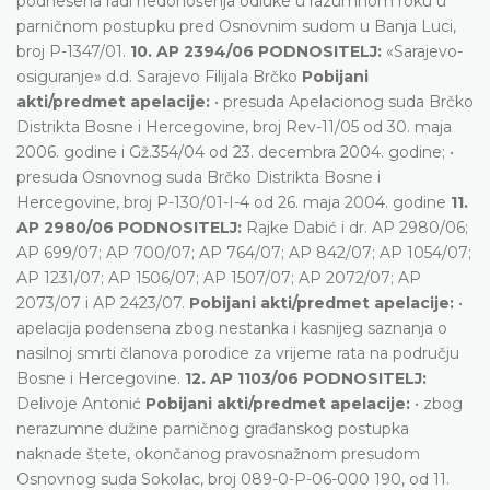
podnesena radi nedonošenja odluke u razumnom roku u
parničnom postupku pred Osnovnim sudom u Banja Luci,
broj P-1347/01.
10. AP 2394/06 PODNOSITELJ:
«Sarajevo-
osiguranje» d.d. Sarajevo Filijala Brčko
Pobijani
akti/predmet apelacije:
• presuda Apelacionog suda Brčko
Distrikta Bosne i Hercegovine, broj Rev-11/05 od 30. maja
2006. godine i Gž.354/04 od 23. decembra 2004. godine; •
presuda Osnovnog suda Brčko Distrikta Bosne i
Hercegovine, broj P-130/01-I-4 od 26. maja 2004. godine
11.
AP 2980/06 PODNOSITELJ:
Rajke Dabić i dr. AP 2980/06;
AP 699/07; AP 700/07; AP 764/07; AP 842/07; AP 1054/07;
AP 1231/07; AP 1506/07; AP 1507/07; AP 2072/07; AP
2073/07 i AP 2423/07.
Pobijani akti/predmet apelacije:
•
apelacija podensena zbog nestanka i kasnijeg saznanja o
nasilnoj smrti članova porodice za vrijeme rata na području
Bosne i Hercegovine.
12. AP 1103/06 PODNOSITELJ:
Delivoje Antonić
Pobijani akti/predmet apelacije:
• zbog
nerazumne dužine parničnog građanskog postupka
naknade štete, okončanog pravosnažnom presudom
Osnovnog suda Sokolac, broj 089-0-P-06-000 190, od 11.