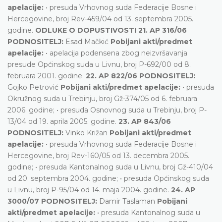
apelacije:
• presuda Vrhovnog suda Federacije Bosne i
Hercegovine, broj Rev-459/04 od 13. septembra 2005.
godine.
ODLUKE O DOPUSTIVOSTI
21. AP 316/06
PODNOSITELJ:
Esad Mačkić
Pobijani akti/predmet
apelacije:
• apelacija podensena zbog neizvršavanja
presude Općinskog suda u Livnu, broj P-692/00 od 8.
februara 2001. godine.
22. AP 822/06 PODNOSITELJ:
Gojko Petrović
Pobijani akti/predmet apelacije:
• presuda
Okružnog suda u Trebinju, broj Gž-374/05 od 6. februara
2006. godine; • presuda Osnovnog suda u Trebinju, broj P-
13/04 od 19. aprila 2005. godine.
23. AP 843/06
PODNOSITELJ:
Vinko Križan
Pobijani akti/predmet
apelacije:
• presuda Vrhovnog suda Federacije Bosne i
Hercegovine, broj Rev-160/05 od 13. decembra 2005.
godine; • presuda Kantonalnog suda u Livnu, broj Gž-410/04
od 20. septembra 2004. godine; • presuda Općinskog suda
u Livnu, broj P-95/04 od 14. maja 2004. godine.
24. AP
3000/07 PODNOSITELJ:
Damir Taslaman
Pobijani
akti/predmet apelacije:
• presuda Kantonalnog suda u