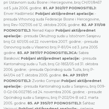
pri Ustavnom sudu Bosne i Hercegovine, broj CH/01/8457
od 5. jula 2006. godine.
81. AP 302/07 PODNOSITELJ:
Enver Hadžimešić
Pobijani akti/predmet apelacije:
•
presuda Vrhovnog suda Federacije Bosne i Hercegovine,
broj Rev-1027/05 od 12. oktobra 2006. godine.
82. АP 311/08
PODNOSITELJ:
Nenad Kapor
Pobijani akti/predmet
apelacije:
• presuda Okružnog suda u Istočnom Sarajevu
broj Gž: 601/05 оd 22. novembra 2007. godine; • presuda
Osnovnog suda u Vlasenici broj P-81/04 od 3. juna 2005
godine.
83. AP 387/07 PODNOSITELJICA:
Sabira
Baraković
Pobijani akti/predmet apelacije:
• presuda
Kantonalnog suda u Tuzli, broj Gž-1853/05 od 31. oktobra
2006. godine; • presuda Općinskog suda Tuzla, broj P-
641/04 od 7. oktobra 2005. godine.
84. AP 391/07
PODNOSITELJ:
Zvonko Compari
Pobijani akti/predmet
apelacije:
• presuda Kantonalnog suda u Sarajevu, broj 009-
0-Gž-06-002785 od 24. novembra 2006. godine; • presude
Općinskog suda u Sarajevu, broj P-202/04-B od 2. marta
2005. godine.
85. AP 395/07 PODNOSITELJ:
Šahbaz
Vejzović
Pobijani akti/predmet apelacije:
• rješenje