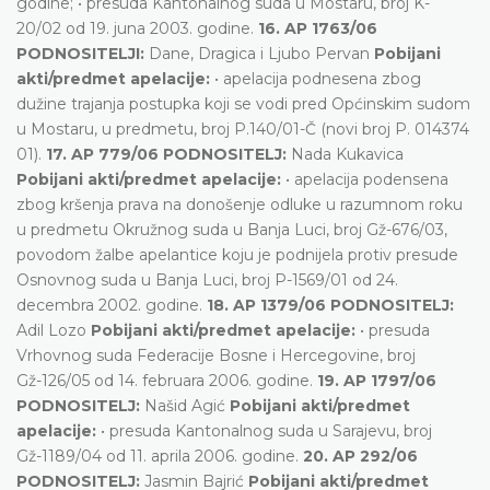
godine; • presuda Kantonalnog suda u Mostaru, broj K-
20/02 od 19. juna 2003. godine.
16. AP 1763/06
PODNOSITELJI:
Dane, Dragica i Ljubo Pervan
Pobijani
akti/predmet apelacije:
• apelacija podnesena zbog
dužine trajanja postupka koji se vodi pred Općinskim sudom
u Mostaru, u predmetu, broj P.140/01-Č (novi broj P. 014374
01).
17. AP 779/06 PODNOSITELJ:
Nada Kukavica
Pobijani akti/predmet apelacije:
• apelacija podensena
zbog kršenja prava na donošenje odluke u razumnom roku
u predmetu Okružnog suda u Banja Luci, broj Gž-676/03,
povodom žalbe apelantice koju je podnijela protiv presude
Osnovnog suda u Banja Luci, broj P-1569/01 od 24.
decembra 2002. godine.
18. AP 1379/06 PODNOSITELJ:
Adil Lozo
Pobijani akti/predmet apelacije:
• presuda
Vrhovnog suda Federacije Bosne i Hercegovine, broj
Gž-126/05 od 14. februara 2006. godine.
19. AP 1797/06
PODNOSITELJ:
Našid Agić
Pobijani akti/predmet
apelacije:
• presuda Kantonalnog suda u Sarajevu, broj
Gž-1189/04 od 11. aprila 2006. godine.
20. AP 292/06
PODNOSITELJ:
Jasmin Bajrić
Pobijani akti/predmet