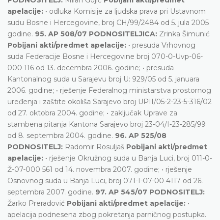
apelacije:
• odluka Komisije za ljudska prava pri Ustavnom
sudu Bosne i Hercegovine, broj CH/99/2484 od 5. jula 2005
godine.
95. AP 508/07 PODNOSITELJICA:
Zrinka Šimunić
Pobijani akti/predmet apelacije:
• presuda Vrhovnog
suda Federacije Bosne i Hercegovine broj 070-0-Uvp-06-
000 116 od 13. decembra 2006. godine; • presuda
Kantonalnog suda u Sarajevu broj U: 929/05 od 5. januara
2006. godine; • rješenje Federalnog ministarstva prostornog
uređenja i zaštite okoliša Sarajevo broj UPII/05-2-23-5-316/02
od 27. oktobra 2004. godine; • zaključak Uprave za
stambena pitanja Kantona Sarajevo broj 23-04/I-23-285/99
od 8. septembra 2004. godine.
96. AP 525/08
PODNOSITELJ:
Radomir Rosuljaš
Pobijani akti/predmet
apelacije:
• rješenje Okružnog suda u Banja Luci, broj 011-0-
Ž-07-000 561 od 14. novembra 2007. godine; • rješenje
Osnovnog suda u Banja Luci, broj 071-I-07-00 4117 od 26.
septembra 2007. godine.
97. AP 545/07 PODNOSITELJ:
Žarko Preradović
Pobijani akti/predmet apelacije:
•
apelacija podnesena zbog pokretanja parničnog postupka.