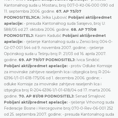
Kantonalnog suda u Mostaru, broj 007-0-Kž-06-000 090 od
11. septembra 2006. godine.
67. AP 75/07
PODNOSITELJICA:
Jelka Ljubović
Pobijani akti/predmet
apelacije:
• presuda Kantonalnog suda Sarajevo, broj U:
588/05 od 27. oktobra 2006. godine.
68. AP 77/08
PODNOSITELJ:
Kasim Kadušić
Pobijani akti/predmet
apelacije:
• rješenje Kantonalnog suda u Zenici broj 004-0-
Gž-07-001 544 od 9. novembra 2007. godine; • rješenje
Općinskog suda u Tešnju broj P. 21/03 od 16. aprila 2007.
godine.
69. AP 79/07 PODNOSITELJ:
Ivica Sindičić
Pobijani akti/predmet apelacije:
• protiv Odluke Komisije
za imovinske zahtjeve raseljenih lica i izbjeglica broj R-204-
6396-1/1-01-618-175/06 od 1. decembra 2006. godine; •
odluke Komisije za imovinske zahtjeve raseljenih lica i
izbjeglica broj R-204-6396-1/1-01-618/04 od 17. marta 2006.
godine.
70. AP 81/08 PODNOSITELJ:
Senad Smajlović
Pobijani akti/predmet apelacije:
• rješenje Vrhovnog suda
Federacije Bosne i Hercegovine broj 070-0-Rev-06-001 252
od 25. septembra 2007. godine; • presuda Kantonalnog suda