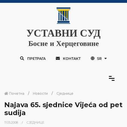
УСТАВНИ СУД
Босне и Херцеговине
ПРЕТРАГА
КОНТАКТ
SR
Почетна
Новости
Сједнице
Najava 65. sjednice Vijeća od pet
sudija
11.05.2008.
СЈЕДНИЦЕ