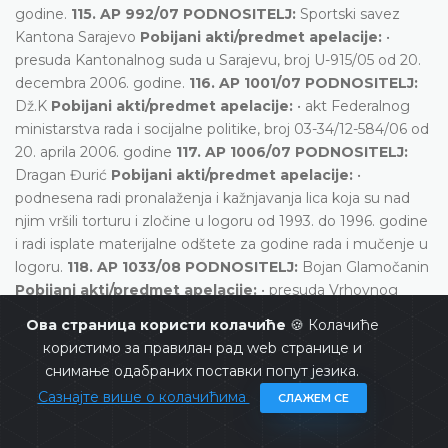
godine.
115. AP 992/07 PODNOSITELJ:
Sportski savez
Kantona Sarajevo
Pobijani akti/predmet apelacije:
•
presuda Kantonalnog suda u Sarajevu, broj U-915/05 od 20.
decembra 2006. godine.
116. AP 1001/07 PODNOSITELJ:
Dž.K
Pobijani akti/predmet apelacije:
• akt Federalnog
ministarstva rada i socijalne politike, broj 03-34/12-584/06 od
20. aprila 2006. godine
117. AP 1006/07 PODNOSITELJ:
Dragan Đurić
Pobijani akti/predmet apelacije:
•
podnesena radi pronalaženja i kažnjavanja lica koja su nad
njim vršili torturu i zločine u logoru od 1993. do 1996. godine
i radi isplate materijalne odštete za godine rada i mučenje u
logoru.
118. AP 1033/08 PODNOSITELJ:
Bojan Glamočanin
Pobijani akti/predmet apelacije:
• presuda Vrhovnog
suda Republike Srpske broj U-1038/04 od 28. februara 2007.
Ова страница користи колачиће
🍪 Колачиће
godine; • rješenje Ministarstva za izbjeglice i raseljena lica
користимо за правилан рад web странице и
Republike Srpske broj 18.05/2-P283/07 od 10. aprila 2007.
снимање одабраних поставки попут језика.
godine; • zaključak o dozvoli izvršenja Ministarstva za
Сазнајте више о колачићима
СЛАЖЕМ СЕ
izbjeglice i raseljena lica, Odsjek Banjaluka broj I-08-1447/02
od 18. marta 2008. godine.
119. AP 1046/07