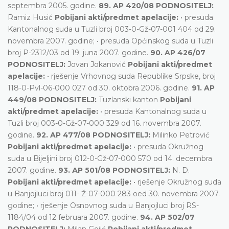
septembra 2005. godine.
89. AP 420/08 PODNOSITELJ:
Ramiz Husić
Pobijani akti/predmet apelacije:
• presuda
Kantonalnog suda u Tuzli broj 003-0-Gž-07-001 404 od 29.
novembra 2007. godine; • presuda Općinskog suda u Tuzli
broj P-2312/03 od 19. juna 2007. godine.
90. AP 426/07
PODNOSITELJ:
Jovan Jokanović
Pobijani akti/predmet
apelacije:
• rješenje Vrhovnog suda Republike Srpske, broj
118-0-Pvl-06-000 027 od 30. oktobra 2006. godine.
91. AP
449/08 PODNOSITELJ:
Tuzlanski kanton
Pobijani
akti/predmet apelacije:
• presuda Kantonalnog suda u
Tuzli broj 003-0-Gž-07-000 329 od 16. novembra 2007.
godine.
92. AP 477/08 PODNOSITELJ:
Milinko Petrović
Pobijani akti/predmet apelacije:
• presuda Okružnog
suda u Bijeljini broj 012-0-Gž-07-000 570 od 14. decembra
2007. godine.
93. АP 501/08 PODNOSITELJ:
N. D.
Pobijani akti/predmet apelacije:
• rješenje Okružnog suda
u Banjojluci broj 011- Ž-07-000 283 оed 30. novembra 2007.
godine; • rješenje Osnovnog suda u Banjojluci broj RS-
1184/04 od 12 februara 2007. godine.
94. AP 502/07
PODNOSITELJ:
Milan Gojić
Pobijani akti/predmet