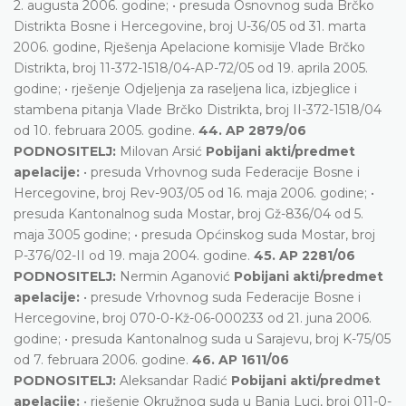
2. augusta 2006. godine; • presuda Osnovnog suda Brčko
Distrikta Bosne i Hercegovine, broj U-36/05 od 31. marta
2006. godine, Rješenja Apelacione komisije Vlade Brčko
Distrikta, broj 11-372-1518/04-AP-72/05 od 19. aprila 2005.
godine; • rješenje Odjeljenja za raseljena lica, izbjeglice i
stambena pitanja Vlade Brčko Distrikta, broj II-372-1518/04
od 10. februara 2005. godine.
44. AP 2879/06
PODNOSITELJ:
Milovan Arsić
Pobijani akti/predmet
apelacije:
• presuda Vrhovnog suda Federacije Bosne i
Hercegovine, broj Rev-903/05 od 16. maja 2006. godine; •
presuda Kantonalnog suda Mostar, broj Gž-836/04 od 5.
maja 3005 godine; • presuda Općinskog suda Mostar, broj
P-376/02-II od 19. maja 2004. godine.
45. AP 2281/06
PODNOSITELJ:
Nermin Aganović
Pobijani akti/predmet
apelacije:
• presude Vrhovnog suda Federacije Bosne i
Hercegovine, broj 070-0-Kž-06-000233 od 21. juna 2006.
godine; • presuda Kantonalnog suda u Sarajevu, broj K-75/05
od 7. februara 2006. godine.
46. AP 1611/06
PODNOSITELJ:
Aleksandar Radić
Pobijani akti/predmet
apelacije:
• rješenje Okružnog suda u Banja Luci, broj 011-0-