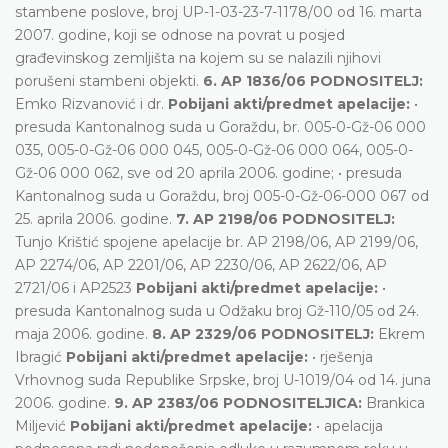
stambene poslove, broj UP-1-03-23-7-1178/00 od 16. marta
2007. godine, koji se odnose na povrat u posjed
građevinskog zemljišta na kojem su se nalazili njihovi
porušeni stambeni objekti.
6. AP 1836/06 PODNOSITELJ:
Emko Rizvanović i dr.
Pobijani akti/predmet apelacije:
•
presuda Kantonalnog suda u Goraždu, br. 005-0-Gž-06 000
035, 005-0-Gž-06 000 045, 005-0-Gž-06 000 064, 005-0-
Gž-06 000 062, sve od 20 aprila 2006. godine; • presuda
Kantonalnog suda u Goraždu, broj 005-0-Gž-06-000 067 od
25. aprila 2006. godine.
7. AP 2198/06 PODNOSITELJ:
Tunjo Krištić spojene apelacije br. AP 2198/06, AP 2199/06,
AP 2274/06, AP 2201/06, AP 2230/06, AP 2622/06, AP
2721/06 i AP2523
Pobijani akti/predmet apelacije:
•
presuda Kantonalnog suda u Odžaku broj Gž-110/05 od 24.
maja 2006. godine.
8. AP 2329/06 PODNOSITELJ:
Ekrem
Ibragić
Pobijani akti/predmet apelacije:
• rješenja
Vrhovnog suda Republike Srpske, broj U-1019/04 od 14. juna
2006. godine.
9. AP 2383/06 PODNOSITELJICA:
Brankica
Miljević
Pobijani akti/predmet apelacije:
• apelacija