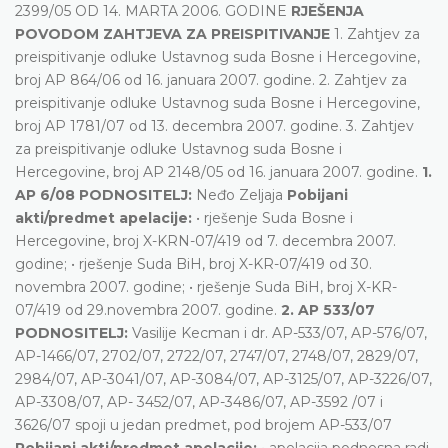
2399/05 OD 14. MARTA 2006. GODINE
RJEŠENJA
POVODOM ZAHTJEVA ZA PREISPITIVANJE
1. Zahtjev za
preispitivanje odluke Ustavnog suda Bosne i Hercegovine,
broj AP 864/06 od 16. januara 2007. godine. 2. Zahtjev za
preispitivanje odluke Ustavnog suda Bosne i Hercegovine,
broj AP 1781/07 od 13. decembra 2007. godine. 3. Zahtjev
za preispitivanje odluke Ustavnog suda Bosne i
Hercegovine, broj AP 2148/05 od 16. januara 2007. godine.
1.
AP 6/08 PODNOSITELJ:
Neđo Zeljaja
Pobijani
akti/predmet apelacije:
• rješenje Suda Bosne i
Hercegovine, broj X-KRN-07/419 od 7. decembra 2007.
godine; • rješenje Suda BiH, broj X-KR-07/419 od 30.
novembra 2007. godine; • rješenje Suda BiH, broj X-KR-
07/419 od 29.novembra 2007. godine.
2. AP 533/07
PODNOSITELJ:
Vasilije Kecman i dr. AP-533/07, AP-576/07,
AP-1466/07, 2702/07, 2722/07, 2747/07, 2748/07, 2829/07,
2984/07, AP-3041/07, AP-3084/07, AP-3125/07, AP-3226/07,
AP-3308/07, AP- 3452/07, AP-3486/07, AP-3592 /07 i
3626/07 spoji u jedan predmet, pod brojem AP-533/07
Pobijani akti/predmet apelacije:
• apelacija podnesna radi