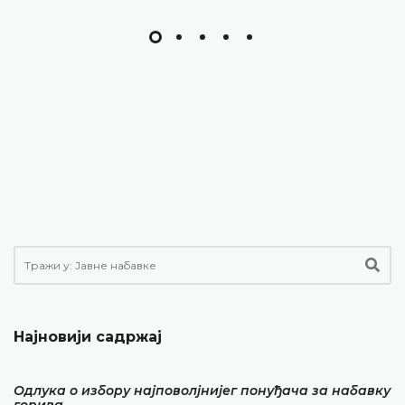
Најновији садржај
Одлука о избору најповолјнијег понуђача за набавку
горива