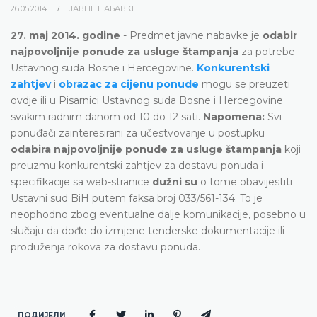
26.05.2014.
ЈАВНЕ НАБАВКЕ
27. maj 2014. godine
- Predmet javne nabavke je
odabir
najpovoljnije ponude za usluge štampanja
za potrebe
Ustavnog suda Bosne i Hercegovine.
Konkurentski
zahtjev
i
obrazac za cijenu ponude
mogu se preuzeti
ovdje ili u Pisarnici Ustavnog suda Bosne i Hercegovine
svakim radnim danom od 10 do 12 sati.
Napomena:
Svi
ponuđači zainteresirani za učestvovanje u postupku
odabira najpovoljnije ponude za usluge štampanja
koji
preuzmu konkurentski zahtjev za dostavu ponuda i
specifikacije sa web-stranice
dužni su
o tome obavijestiti
Ustavni sud BiH putem faksa broj 033/561-134. To je
neophodno zbog eventualne dalje komunikacije, posebno u
slučaju da dođe do izmjene tenderske dokumentacije ili
produženja rokova za dostavu ponuda.
ПОДИЈЕЛИ