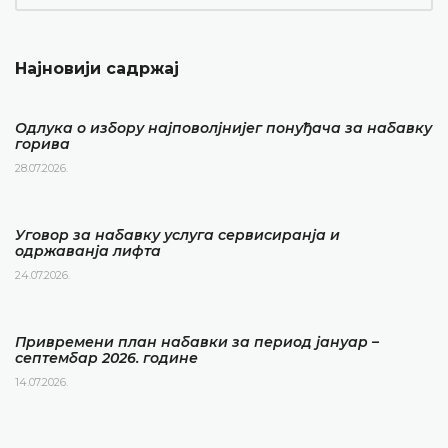
Најновији садржај
Одлука о избору најповолјнијег понуђача за набавку
горива
28.07.2026.
Уговор за набавку услуга сервисиранја и
одржаванја лифта
24.07.2026.
Привремени план набавки за период јануар –
септембар 2026. године
14.07.2026.