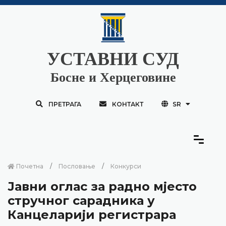
УСТАВНИ СУД
Босне и Херцеговине
ПРЕТРАГА
КОНТАКТ
SR
Почетна
Пословање
Конкурси
Јавни оглас за радно мјесто
стручног сарадника у
Канцеларији регистрара