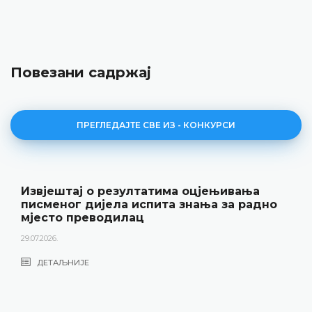
Повезани садржај
ПРЕГЛЕДАЈТЕ СВЕ ИЗ - КОНКУРСИ
а оцјењивања
Јавни оглас за радно мј
 знања за радно
22.06.2026.
ДЕТАЉНИЈЕ