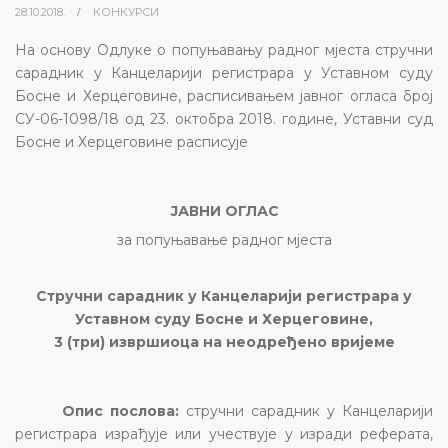
28.10.2018.
КОНКУРСИ
На основу Одлуке о попуњавању радног мјеста стручни
сарадник у Канцеларији регистрара у Уставном суду
Босне и Херцеговине, расписивањем јавног огласа број
СУ-06-1098/18 од 23. октобра 2018. године, Уставни суд
Босне и Херцеговине расписује
ЈАВНИ ОГЛАС
за попуњавање радног мјеста
Стручни сарадник у Канцеларији регистрара у
Уставном суду Босне и Херцеговине,
3 (три) извршиоца
на неодређено вријеме
Опис послова:
стручни сарадник у Канцеларији
регистрара израђује или учествује у изради реферата,