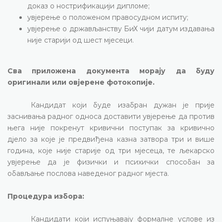
доказ о нострификацији дипломе;
увјерење о положеном правосудном испиту;
увјерење о држављанству
БиХ чији датум издавања
није старији од шест мјесеци.
Сва приложена документа морају да буду
оригинали или овјерене фотокопије.
Кандидат који буде изабран дужан је прије
заснивања радног односа доставити увјерење да против
њега није покренут кривични поступак за кривично
дјело за које је предвиђена казна затвора три и више
година, које није старије од три мјесеца, те љекарско
увјерење да је физички и психички способан за
обављање послова наведеног радног мјеста.
Процедура избора:
Кандидати који испуњавају формалне услове из