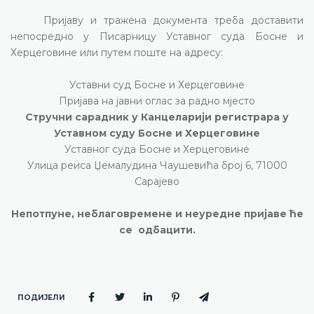
Пријаву и тражена документа треба доставити
непосредно у Писарницу Уставног суда Босне и
Херцеговине или путем поште на адресу:
Уставни суд Босне и Херцеговине
Пријава на јавни оглас за радно мјесто
Стручни сарадник у Канцеларији регистрара у
Уставном суду Босне и Херцеговине
Уставног суда
Босне и Херцеговине
Улица реиса Џемалудина Чаушевића број 6, 71000
Сарајево
Непотпуне, неблаговремене и неуредне пријаве ће
се
одбацити.
ПОДИЈЕЛИ