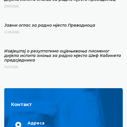
29.07.2026.
Јавни оглас за радно мјесто Преводиоца
22.06.2026.
Извјештај о резултатима оцјењивања писменог
дијела испита знања за радно мјесто Шеф Кабинета
предсједника
15.01.2026.
Контакт
Адреса