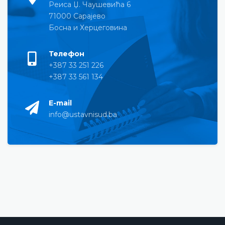
Реиса Џ. Чаушевића 6
71000 Сарајево
Босна и Херцеговина
Телефон
+387 33 251 226
+387 33 561 134
E-mail
info@ustavnisud.ba