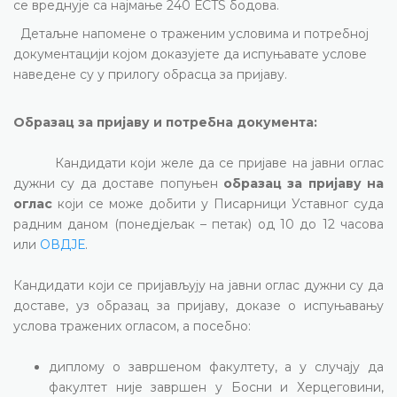
се вреднује са најмање 240 Е
CTS
бодова.
Детаљне напомене о траженим условима и потребној
документацији којом доказујете да испуњавате услове
наведене су у прилогу обрасца за пријаву.
Образац за пријаву и потребна документа:
Кандидати који желе да се пријаве на јавни оглас
дужни су да доставе попуњен
образац за пријаву на
оглас
који се може добити у Писарници Уставног суда
радним даном (понедјељак – петак) од 10 до 12 часова
или
ОВДЈЕ
.
Кандидати који се пријављују на јавни оглас дужни су да
доставе, уз образац за пријаву, доказе о испуњавању
услова тражених огласом, а посебно:
диплому о завршеном факултету, а у случају да
факултет није завршен у Босни и Херцеговини,