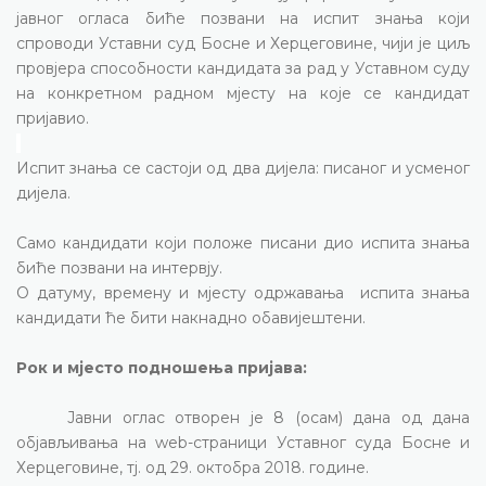
јавног огласа биће позвани на испит знања који
спроводи Уставни суд Босне и Херцеговине, чији је циљ
провјера способности кандидата за рад у Уставном суду
на конкретном радном мјесту на које се кандидат
пријавио.
Испит знања се састоји од два дијела: писаног и усменог
дијела.
Само кандидати који положе писани дио испита знања
биће позвани на интервју.
О датуму, времену и мјесту одржавања
испита знања
кандидати ће бити накнадно обавијештени.
Рок и мјесто подношења пријава:
Јавни оглас отворен је 8 (осам) дана од дана
објављивања на wеb-страници Уставног суда Босне и
Херцеговине, тј. од 29. октобра 2018. године.