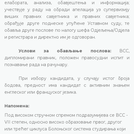
елабората, анализа, обавјештења и информација;
учествује у раду на обради апелација уз супервизију
виших правних савјетника и правних савјетника;
обрађује друге поднеске упућене Уставном суду, те
обавља друге послове по налогу шефа Одјељења/Одјела
и регистрара и директно им је одговоран.
Услови за обављање послова:
ВСС,
дипломирани правник, положен правосудни испит и
познавање рада на рачунару.
При избору кандидата, у случају истог броја
бодова, предност има кандидат с активним знањем
енглеског или француског језика.
Напомена:
Под високом стручном спремом подразумијева се ВСС -
VII степен, односно високо образовање првог, другог
или трећег циклуса Болоњског система студирања који