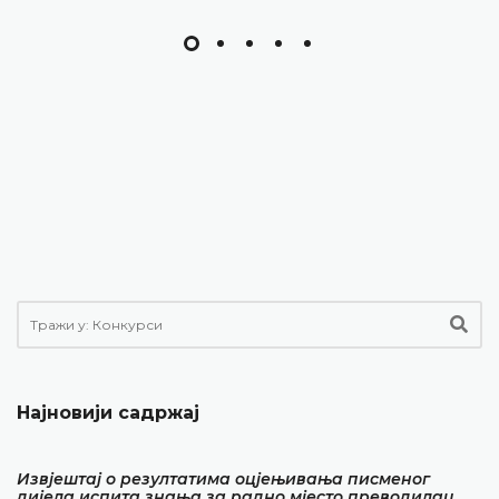
Најновији садржај
Извјештај о резултатима оцјењивања писменог
дијела испита знања за радно мјесто преводилац