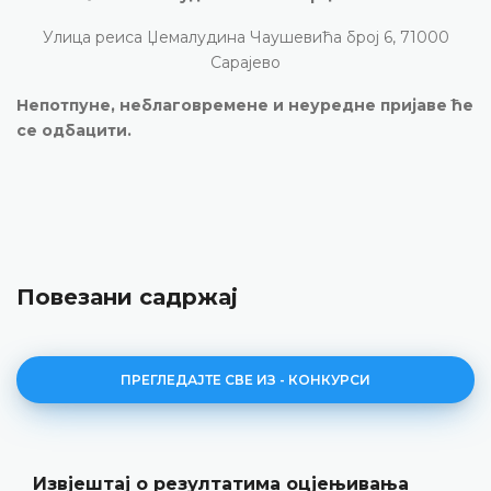
Улица реиса Џемалудина Чаушевића број 6, 71000
Сарајево
Непотпуне, неблаговремене и неуредне пријаве ће
се одбацити.
Повезани садржај
ПРЕГЛЕДАЈТЕ СВЕ ИЗ - КОНКУРСИ
лтатима оцјењивања
Јавни оглас за ра