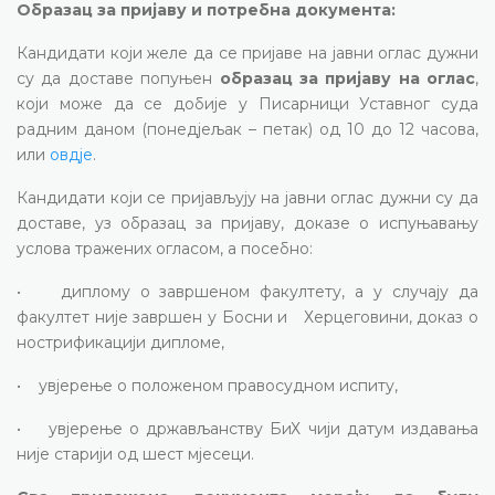
Образац за пријаву и потребна документа:
Кандидати који желе да се пријаве на јавни оглас дужни
су да доставе попуњен
образац за пријаву на оглас
,
који може да се добије у Писарници Уставног суда
радним даном (понедјељак – петак) од 10 до 12 часова,
или
овдје
.
Кандидати који се пријављују на јавни оглас дужни су да
доставе, уз образац за пријаву, доказе о испуњавању
услова тражених огласом, а посебно:
• диплому о завршеном факултету, а у случају да
факултет није завршен у Босни и Херцеговини, доказ о
нострификацији дипломе,
• увјерење о положеном правосудном испиту,
• увјерење о држављанству БиХ чији датум издавања
није старији од шест мјесеци.