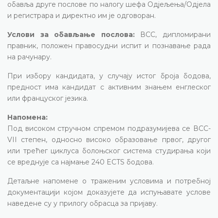
обавља друге послове по налогу шефа Одјељења/Одјела
и регистрара и директно им је одговоран.
Услови за обављање послова:
ВСС, дипломирани
правник, положен правосудни испит и познавање рада
на рачунару.
При избору кандидата, у случају истог броја бодова,
предност има кандидат с активним знањем енглеског
или француског језика.
Напомена:
Под високом стручном спремом подразумијева се ВСС-
VII степен, односно високо образовање првог, другог
или трећег циклуса болоњског система студирања који
се вреднује са најмање 240 ECTS бодова.
Детаљне напомене о траженим условима и потребној
документацији којом доказујете да испуњавате услове
наведене су у прилогу обрасца за пријаву.