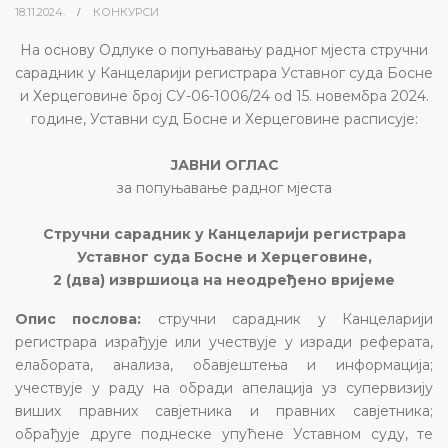
18.11.2024.
КОНКУРСИ
На основу Одлуке о попуњавању радног мјеста стручни
сарадник у Канцеларији регистрара Уставног суда Босне
и Херцеговине број СУ-06-1006/24 od 15. новембра 2024.
године, Уставни суд Босне и Херцеговине расписује:
ЈАВНИ ОГЛАС
за попуњавање радног мјеста
Стручни сарадник у Канцеларији регистрара
Уставног суда Босне и Херцеговине,
2 (два) извршиоца на неодређено вријеме
Опис послова:
стручни сарадник у Канцеларији
регистрара израђује или учествује у изради реферата,
елабората, анализа, обавјештења и информација;
учествује у раду на обради апелација уз супервизију
виших правних савјетника и правних савјетника;
обрађује друге поднеске упућене Уставном суду, те