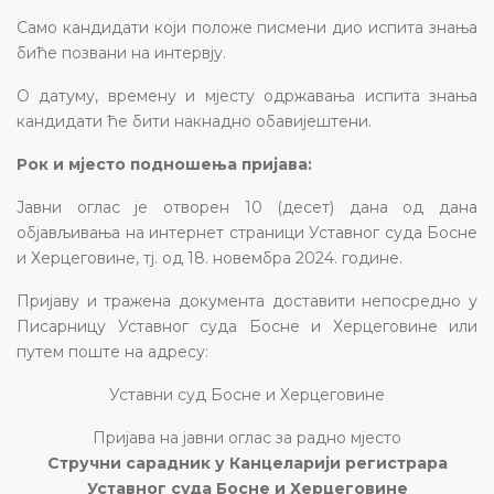
Само кандидати који положе писмени дио испита знања
биће позвани на интервју.
О датуму, времену и мјесту одржавања испита знања
кандидати ће бити накнадно обавијештени.
Рок и мјесто подношења пријава:
Јавни оглас је отворен 10 (десет) дана од дана
објављивања на интернет страници Уставног суда Босне
и Херцеговине, тј. од 18. новембра 2024. године.
Пријаву и тражена документа доставити непосредно у
Писарницу Уставног суда Босне и Херцеговине или
путем поште на адресу:
Уставни суд Босне и Херцеговине
Пријава на јавни оглас за радно мјесто
Стручни сарадник у Канцеларији регистрара
Уставног суда Босне и Херцеговине