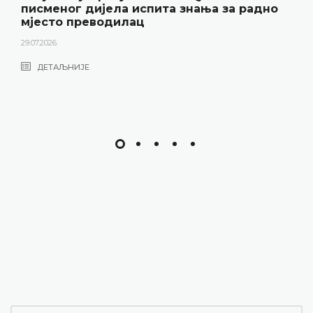
спита знања за радно
22.06.2026.
ц
ДЕТАЉНИЈЕ