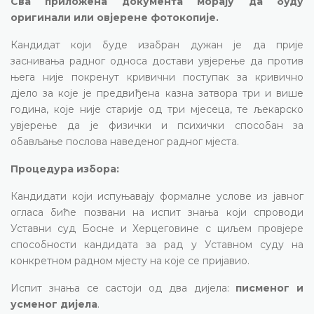
Сва приложена документа морају да буду
оригинали или овјерене фотокопије.
Кандидат који буде изабран дужан је да прије
заснивања радног односа достави увјерење да против
њега није покренут кривични поступак за кривично
дјело за које је предвиђена казна затвора три и више
година, које није старије од три мјесеца, те љекарско
увјерење да је физички и психички способан за
обављање послова наведеног радног мјеста.
Процедура избора:
Кандидати који испуњавају формалне услове из јавног
огласа биће позвани на испит знања који спроводи
Уставни суд Босне и Херцеговине с циљем провјере
способности кандидата за рад у Уставном суду на
конкретном радном мјесту на које се пријавио.
Испит знања се састоји од два дијела:
писменог и
усменог дијела
.