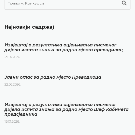
Најновији садржај
Извјештај о резултатима оцјењивања писменог
дијела испита знања за радно мјесто преводилац
29.07.2026.
Јавни оглас за радно мјесто Преводиоца
22.06.2026.
Извјештај о резултатима оцјењивања писменог
дијела испита знања за радно мјесто Шеф Кабинета
предсједника
15.01.2026.