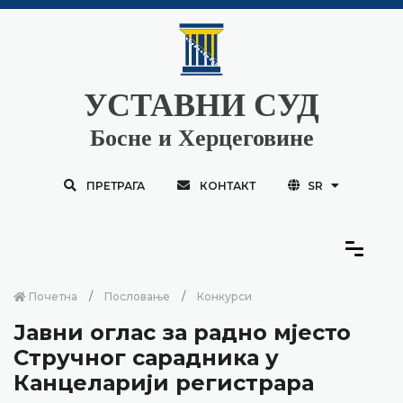
УСТАВНИ СУД
Босне и Херцеговине
ПРЕТРАГА
КОНТАКТ
SR
Почетна
Пословање
Конкурси
Јавни оглас за радно мјесто
Стручног сарадника у
Канцеларији регистрара