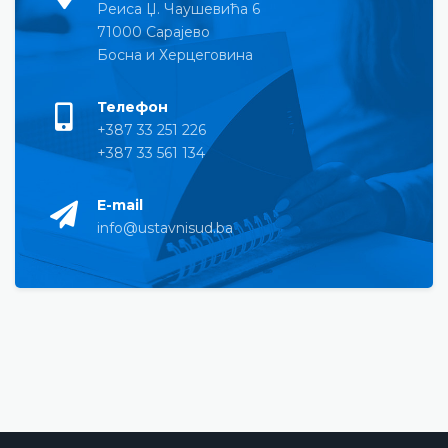
Реиса Џ. Чаушевића 6
71000 Сарајево
Босна и Херцеговина
Телефон
+387 33 251 226
+387 33 561 134
E-mail
info@ustavnisud.ba