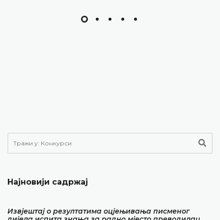
Најновији садржај
Извјештај о резултатима оцјењивања писменог
дијела испита знања за радно мјесто преводилац