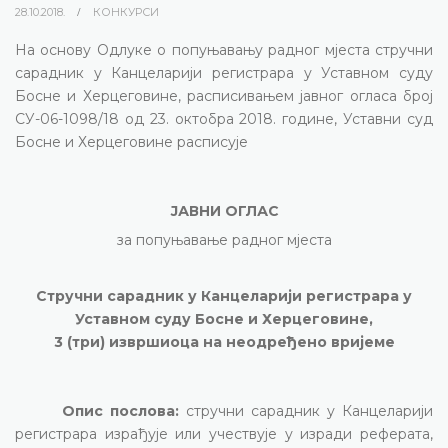
28.10.2018.
КОНКУРСИ
На основу Одлуке о попуњавању радног мјеста стручни
сарадник у Канцеларији регистрара у Уставном суду
Босне и Херцеговине, расписивањем јавног огласа број
СУ-06-1098/18 од 23. октобра 2018. године, Уставни суд
Босне и Херцеговине расписује
ЈАВНИ ОГЛАС
за попуњавање радног мјеста
Стручни сарадник у Канцеларији регистрара у
Уставном суду Босне и Херцеговине,
3 (три) извршиоца
на неодређено вријеме
Опис послова:
стручни сарадник у Канцеларији
регистрара израђује или учествује у изради реферата,