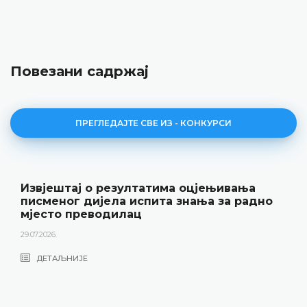
Повезани садржај
ПРЕГЛЕДАЈТЕ СВЕ ИЗ - КОНКУРСИ
тима оцјењивања
Јавни оглас за радно
та знања за радно
22.06.2026.
ДЕТАЉНИЈЕ