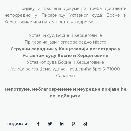
Пријаву и тражена документа треба доставити
непосредно у Писарницу Уставног суда Босне и
Херцеговине или путем поште на адресу:
Уставни суд Босне и Херцеговине
Пријава на јавни оглас за радно мјесто
Стручни сарадник у Канцеларији регистрара у
Уставном суду Босне и Херцеговине
Уставног суда
Босне и Херцеговине
Улица реиса Џемалудина Чаушевића број 6, 71000
Сарајево
Непотпуне, неблаговремене и неуредне пријаве ће
се
одбацити.
ПОДИЈЕЛИ