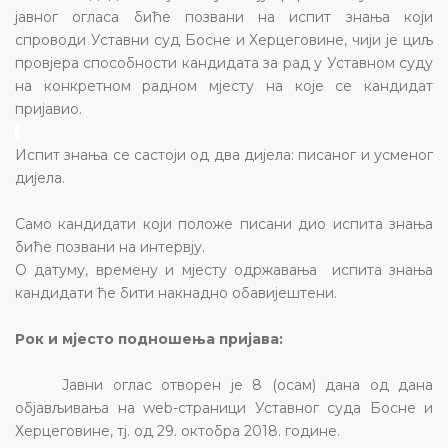
јавног огласа биће позвани на испит знања који
спроводи Уставни суд Босне и Херцеговине, чији је циљ
провјера способности кандидата за рад у Уставном суду
на конкретном радном мјесту на које се кандидат
пријавио.
Испит знања се састоји од два дијела: писаног и усменог
дијела.
Само кандидати који положе писани дио испита знања
биће позвани на интервју.
О датуму, времену и мјесту одржавања
испита знања
кандидати ће бити накнадно обавијештени.
Рок и мјесто подношења пријава:
Јавни оглас отворен је 8 (осам) дана од дана
објављивања на wеb-страници Уставног суда Босне и
Херцеговине, тј. од 29. октобра 2018. године.