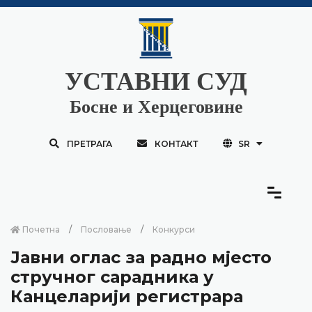
УСТАВНИ СУД
Босне и Херцеговине
ПРЕТРАГА
КОНТАКТ
SR
Почетна
Пословање
Конкурси
Јавни оглас за радно мјесто
стручног сарадника у
Канцеларији регистрара