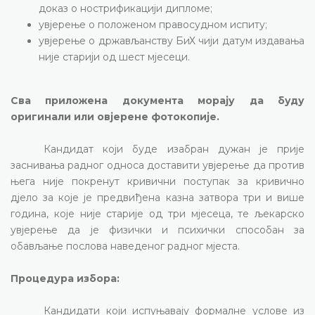
доказ о нострификацији дипломе;
увјерење о положеном правосудном испиту;
увјерење о држављанству
БиХ чији датум издавања
није старији од шест мјесеци.
Сва приложена документа морају да буду
оригинали или овјерене фотокопије.
Кандидат који буде изабран дужан је прије
заснивања радног односа доставити увјерење да против
њега није покренут кривични поступак за кривично
дјело за које је предвиђена казна затвора три и више
година, које није старије од три мјесеца, те љекарско
увјерење да је физички и психички способан за
обављање послова наведеног радног мјеста.
Процедура избора:
Кандидати који испуњавају формалне услове из