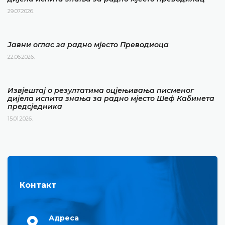
29.07.2026.
Јавни оглас за радно мјесто Преводиоца
22.06.2026.
Извјештај о резултатима оцјењивања писменог
дијела испита знања за радно мјесто Шеф Кабинета
предсједника
15.01.2026.
Контакт
Адреса