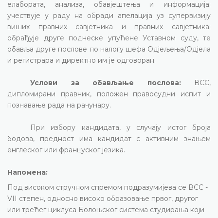
елабората, анализа, обавјештења и информација;
учествује у раду на обради апелација уз супервизију
виших правних савјетника и правних савјетника;
обрађује друге поднеске упућене Уставном суду, те
обавља друге послове по налогу шефа Одјељења/Одјела
и регистрара и директно им је одговоран.
Услови за обављање послова:
ВСС,
дипломирани правник, положен правосудни испит и
познавање рада на рачунару.
При избору кандидата, у случају истог броја
бодова, предност има кандидат с активним знањем
енглеског или француског језика.
Напомена:
Под високом стручном спремом подразумијева се ВСС -
VII степен, односно високо образовање првог, другог
или трећег циклуса Болоњског система студирања који