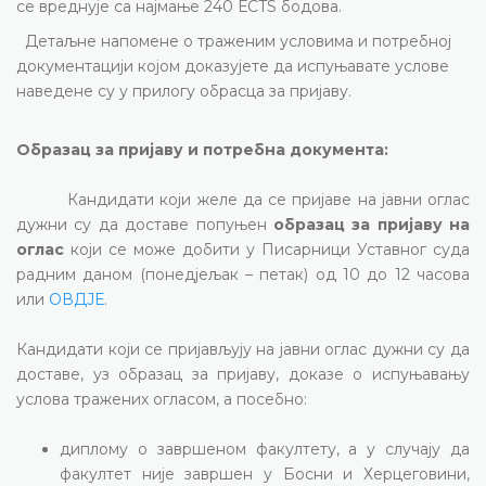
се вреднује са најмање 240 Е
CTS
бодова.
Детаљне напомене о траженим условима и потребној
документацији којом доказујете да испуњавате услове
наведене су у прилогу обрасца за пријаву.
Образац за пријаву и потребна документа:
Кандидати који желе да се пријаве на јавни оглас
дужни су да доставе попуњен
образац за пријаву на
оглас
који се може добити у Писарници Уставног суда
радним даном (понедјељак – петак) од 10 до 12 часова
или
ОВДЈЕ
.
Кандидати који се пријављују на јавни оглас дужни су да
доставе, уз образац за пријаву, доказе о испуњавању
услова тражених огласом, а посебно:
диплому о завршеном факултету, а у случају да
факултет није завршен у Босни и Херцеговини,