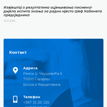
Извјештај о резултатима оцјењивања писменог
дијела испита знања за радно мјесто Шеф Кабинета
предсједника
15.01.2026.
Контакт
Адреса
Реиса Џ. Чаушевића 6
71000 Сарајево
Босна и Херцеговина
Телефон
+387 33 251 226