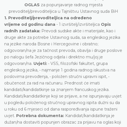
OGLAS
za popunjavanje radnog mjesta
prevoditelj/prevoditeljica u Tajništvu Ustavnog suda BiH
1. Prevoditelj/prevoditeljica na određeno
vrijeme od godinu dana
- 1 izvršitelj/izvršiteljica
Opis
radnih zadataka:
Prevodi sudske akte i materijale, kao i
druge akte za potrebe Ustavnog suda, sa engleskog jezika
na jezike naroda Bosne i Hercegovine i obratno;
odgovoran/na je za tačnost prevoda, obavlja i druge poslove
po nalogu šefa Jezičnog odjela i direktno mu/joj je
odgovoran/na.
Uvjeti:
• VSS, filozofski fakultet, grupa
engleskog jezika, • najmanje 1 godina radnog iskustva na
poslovima prevođenja, • položen stručni upravni ispit, •
obučenost za rad na računaru. Prednost će imati
kandidati/kandidatkinje sa znanjem francuskog jezika.
Kandidati/kandidatkinje koji se prijave, a ne ispunjavaju uvjet
u pogledu položenog stručnog upravnog ispita dužni su da
u roku od 6 mjeseci od dana raspoređivanja ispune traženi
uvjet.
Potrebna dokumenta:
Kandidat/kandidatkinja je
dužan/na dostaviti popunjen obrazac za prijavu na oglas koji