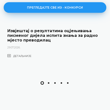
ПРЕГЛЕДАЈТЕ СВЕ ИЗ - КОНКУРСИ
Извјештај о резултатима оцјењивања
писменог дијела испита знања за радно
мјесто преводилац
29.07.2026.
ДЕТАЉНИЈЕ