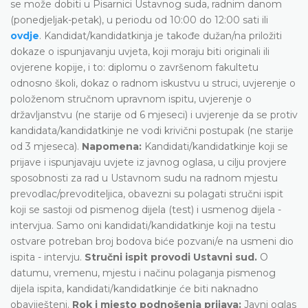
se može dobiti u Pisarnici Ustavnog suda, radnim danom
(ponedjeljak-petak), u periodu od 10:00 do 12:00 sati ili
ovdje
. Kandidat/kandidatkinja je takođe dužan/na priložiti
dokaze o ispunjavanju uvjeta, koji moraju biti originali ili
ovjerene kopije, i to: diplomu o završenom fakultetu
odnosno školi, dokaz o radnom iskustvu u struci, uvjerenje o
položenom stručnom upravnom ispitu, uvjerenje o
državljanstvu (ne starije od 6 mjeseci) i uvjerenje da se protiv
kandidata/kandidatkinje ne vodi krivični postupak (ne starije
od 3 mjeseca).
Napomena:
Kandidati/kandidatkinje koji se
prijave i ispunjavaju uvjete iz javnog oglasa, u cilju provjere
sposobnosti za rad u Ustavnom sudu na radnom mjestu
prevodlac/prevoditeljica, obavezni su polagati stručni ispit
koji se sastoji od pismenog dijela (test) i usmenog dijela -
intervjua. Samo oni kandidati/kandidatkinje koji na testu
ostvare potreban broj bodova biće pozvani/e na usmeni dio
ispita - intervju.
Stručni ispit provodi Ustavni sud.
O
datumu, vremenu, mjestu i načinu polaganja pismenog
dijela ispita, kandidati/kandidatkinje će biti naknadno
obaviješteni.
Rok i mjesto podnošenja prijava:
Javni oglas