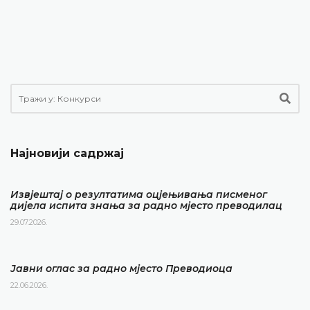
Најновији садржај
Извјештај о резултатима оцјењивања писменог
дијела испита знања за радно мјесто преводилац
29.07.2026.
Јавни оглас за радно мјесто Преводиоца
22.06.2026.