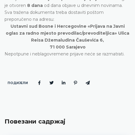
je otvoren
8 dana
od dana objave u dnevnim novinama.
Sva tražena dokumenta treba dostaviti poštom
preporučeno na adresu:
Ustavni sud Bosne i Hercegovine «Prijava na Javni
oglas za radno mjesto prevodilac/prevoditeljica» Ulica
Reisa Džemaludina Čauševića 6,
71 000 Sarajevo
Nepotpune i neblagovremene prijave neće se razmatrati.
ПОДИЈЕЛИ
Повезани садржај