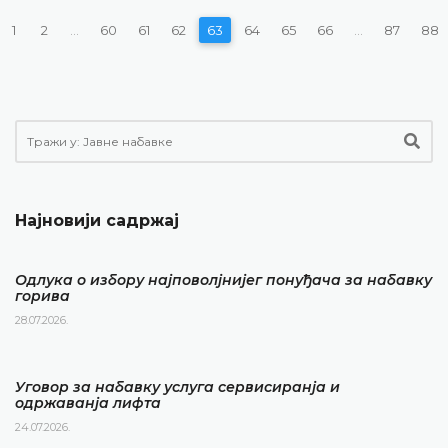
1
2
...
60
61
62
63
64
65
66
...
87
88
Најновији садржај
Одлука о избору најповолјнијег понуђача за набавку
горива
28.07.2026.
Уговор за набавку услуга сервисиранја и
одржаванја лифта
24.07.2026.