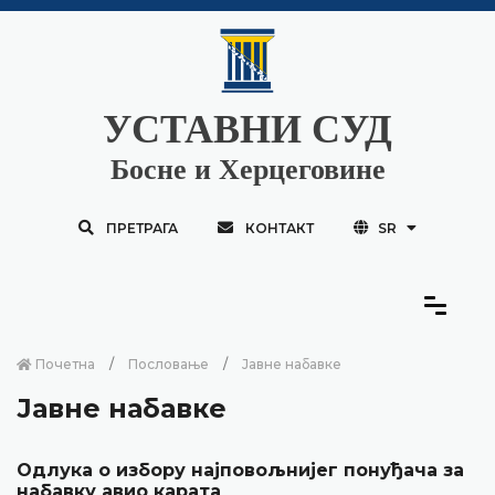
УСТАВНИ СУД
Босне и Херцеговине
ПРЕТРАГА
КОНТАКТ
SR
Почетна
Пословање
Јавне набавке
Јавне набавке
Одлука о избору најповољнијег понуђача за
набавку авио карата