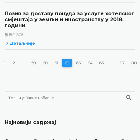
Позив за доставу понуда за услуге хотелског
смјештаја у земљи и иностранству у 2018.
години
18.01.2018.
Детаљније
1
2
...
59
60
61
62
63
64
65
...
87
88
Најновији садржај