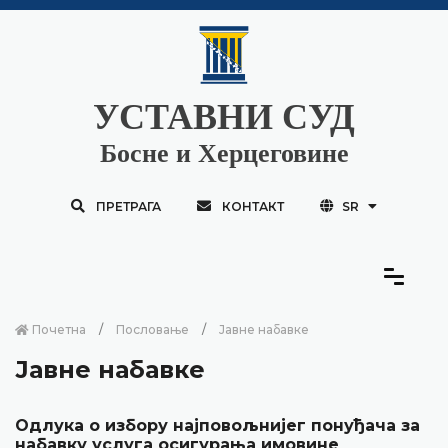
УСТАВНИ СУД
Босне и Херцеговине
ПРЕТРАГА
КОНТАКТ
SR
Почетна
Пословање
Јавне набавке
Јавне набавке
Одлука о избору најповољнијег понуђача за
набавку услуга осигурања имовине