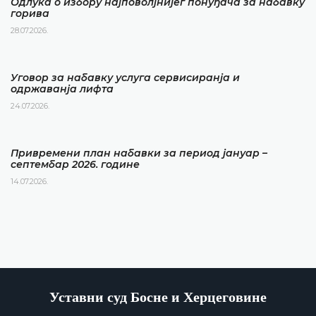
Одлука о избору најповолјнијег понуђача за набавку
горива
28.07.2026.
Уговор за набавку услуга сервисиранја и
одржаванја лифта
24.07.2026.
Привремени план набавки за период јануар –
септембар 2026. године
14.07.2026.
Уставни суд Босне и Херцеговине