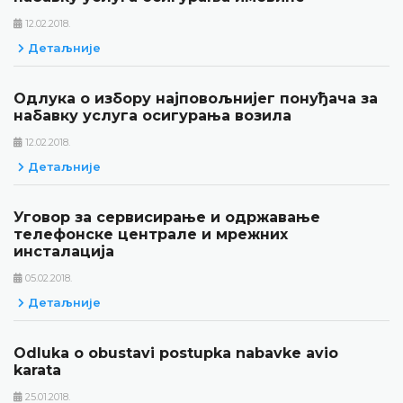
12.02.2018.
Детаљније
Одлука о избору најповољнијег понуђача за
набавку услуга осигурања возила
12.02.2018.
Детаљније
Уговор за сервисирање и одржавање
телефонске централе и мрежних
инсталација
05.02.2018.
Детаљније
Odluka o obustavi postupka nabavke avio
karata
25.01.2018.