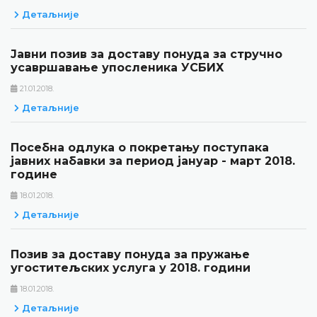
Детаљније
Јавни позив за доставу понуда за стручно
усавршавање упосленика УСБИХ
21.01.2018.
Детаљније
Посебна одлука о покретању поступака
јавних набавки за период јануар - март 2018.
године
18.01.2018.
Детаљније
Позив за доставу понуда за пружање
угоститељских услуга у 2018. години
18.01.2018.
Детаљније