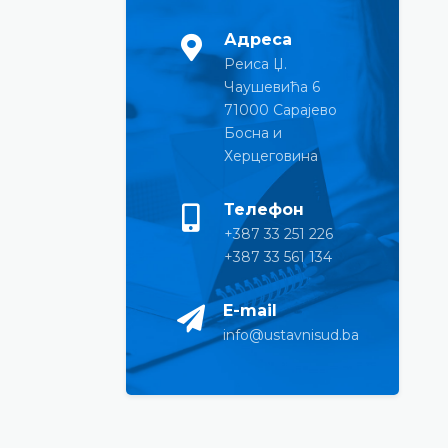
Адреса
Реиса Џ.
Чаушевића 6
71000 Сарајево
Босна и
Херцеговина
Телефон
+387 33 251 226
+387 33 561 134
E-mail
info@ustavnisud.ba