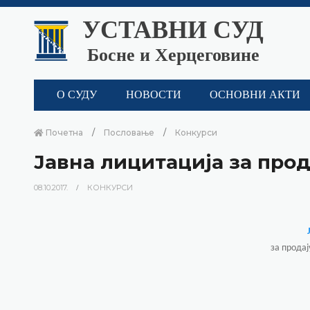
УСТАВНИ СУД
Босне и Херцеговине
О СУДУ
НОВОСТИ
ОСНОВНИ АКТИ
Почетна
Пословање
Конкурси
Јавна лицитација за про
08.10.2017.
КОНКУРСИ
за продај