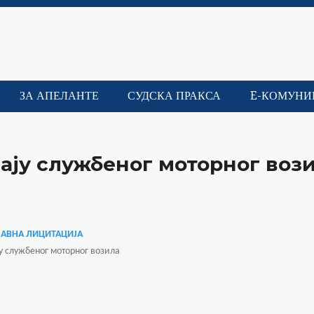
ЗА АПЕЛАНТЕ
СУДСКА ПРАКСА
E-КОМУНИ
дају службеног моторног воз
ЈАВНА ЛИЦИТАЦИЈА
у службеног моторног возила