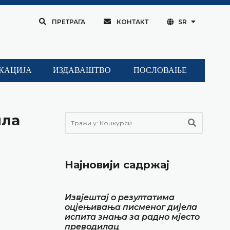
ПРЕТРАГА
КОНТАКТ
SR
КАЦИЈА
ИЗДАВАШТВО
ПОСЛОВАЊЕ
ила
Најновији садржај
Извјештај о резултатима
оцјењивања писменог дијела
испита знања за радно мјесто
преводилац