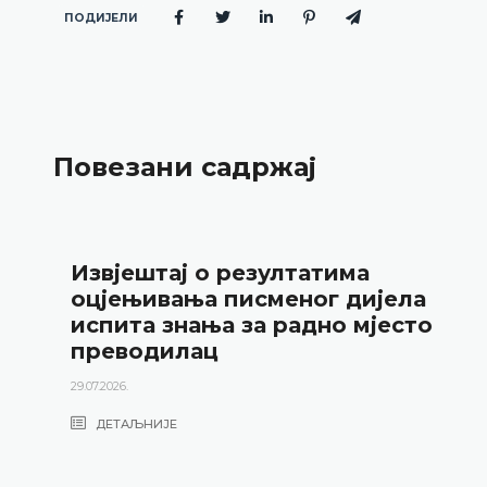
ПОДИЈЕЛИ
Повезани садржај
Извјештај о резултатима
оцјењивања писменог дијела
испита знања за радно мјесто
преводилац
29.07.2026.
ДЕТАЉНИЈЕ