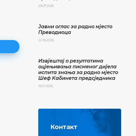
29.07.2026.
Јавни оглас за радно мјесто
Преводиоца
22.06.2026.
Извјештај о резултатима
оцјењивања писменог дијела
испита знања за радно мјесто
Извјештај о резултатима
Шеф Кабинета предсједника
оцјењивања писменог дијела
15.01.2026.
испита знања за радно мјест
Кабинета предсједника
15.01.2026.
ДЕТАЉНИЈЕ
Контакт