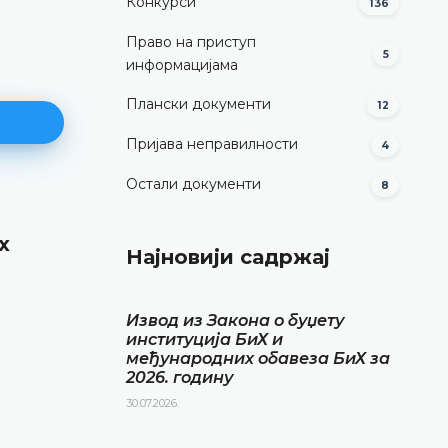
Конкурси
136
Право на приступ
5
информацијама
Плански документи
12
Пријава неправилности
4
Остали документи
8
Извод из Закона о буџету
х
институција БиХ и међународ
Најновији садржај
обавеза БиХ за 2024. годину
ДЕТАЉНИЈЕ
Извод из Закона о буџету
институција БиХ и
међународних обавеза БиХ за
2026. годину
30.07.2026.