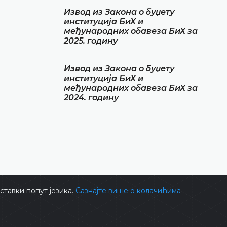
Извод из Закона о буџету
институција БиХ и
међународних обавеза БиХ за
2025. годину
Извод из Закона о буџету
институција БиХ и
међународних обавеза БиХ за
2024. годину
тавки попут језика.
Сазнајте више о колачићима
ts @ 2026
Уставни суд БиХ
Сва права задржана.