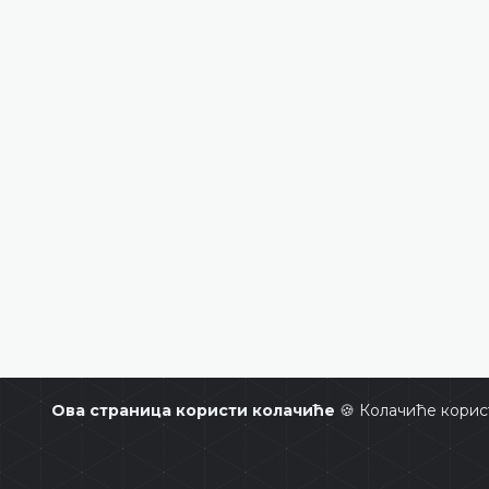
Ова страница користи колачиће
🍪 Колачиће корис
Уставни суд Босне и Херцегови