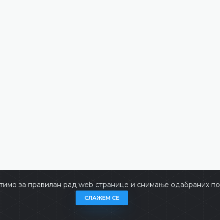
тимо за правилан рад web странице и снимање одабраних пос
не
Copyrigh
СЛАЖЕМ СЕ