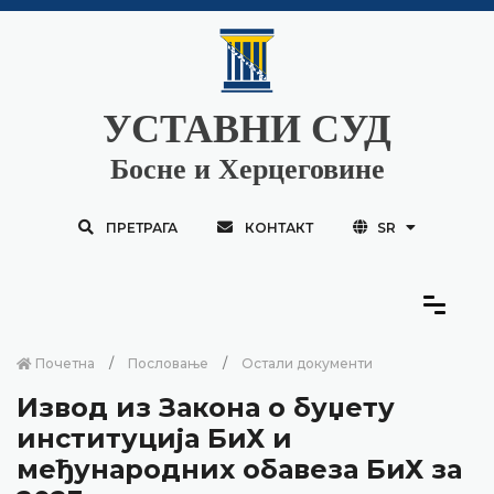
УСТАВНИ СУД
Босне и Херцеговине
ПРЕТРАГА
КОНТАКТ
SR
Почетна
Пословање
Остали документи
Извод из Закона о буџету
институција БиХ и
међународних обавеза БиХ за