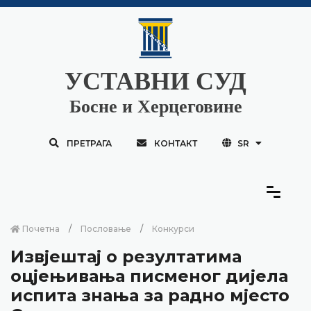
УСТАВНИ СУД
Босне и Херцеговине
ПРЕТРАГА
КОНТАКТ
SR
Почетна
Пословање
Конкурси
Извјештај о резултатима
оцјењивања писменог дијела
испита знања за радно мјесто