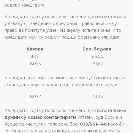
радове кандидата.
Кандидати који су положили писмени дио испита знања
у складу с наведеним одредбама Правилника имају
право да приступе усменом дијелу испита знања, и то
кандидати који су радили под шифром како слиједи:
Шифра:
Број бодова:
8071
85,00
8073
81,67
Кандидат који није положио писмени дио испита знања
је кандидат који је радио под шифром како слиједи:
8072
43,33
Кандидати који су положили писмени дио испита знања
дужни су одмах контактирати
Уставни суд Босне и
Херцеговине путем телефона број
033/561-146
како би
се идентификовали у складу са шифром под којом су