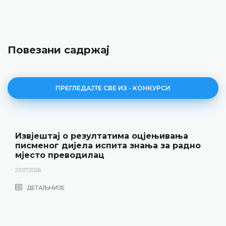
Повезани садржај
ПРЕГЛЕДАЈТЕ СВЕ ИЗ - КОНКУРСИ
Извјештај о резултатима оцјењивања
писменог дијела испита знања за радно
мјесто преводилац
29.07.2026.
ДЕТАЉНИЈЕ