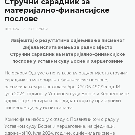
Стручни сарадник за
материјално-финансијске
послове
11.07.2024.
КОНКУРСИ
Извјештај о резултатима оцјењивања писменог
дијела испита знања за радно мјесто
Стручни сарадник за материјално-финансијске
послове у Уставнм суду Босне и Херцеговине
На основу Одлуке о попуњавању радног мјеста стручни
сарадник за материјално-финансијске послове,
расписивањем јавног огласа број СУ-06-490/24 од 18.
јуна 2024. године, у Уставном суду Босне и Херцеговине
одржано је тестирање кандидата који су приступили
писменом дијелу испита знања.
Комисија за избор, у складу с Правилником о раду у
Уставном суду Босне и Херцеговине, на сједници,
одржаној 10. јула 2024. године, оцијенила писмене