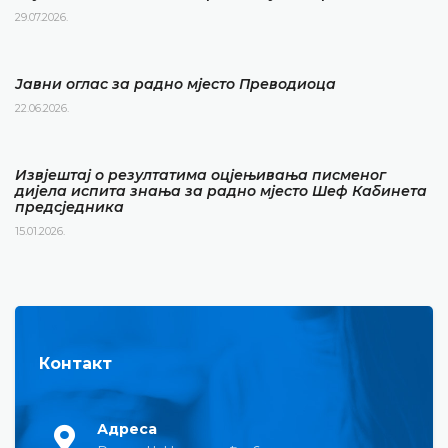
29.07.2026.
Јавни оглас за радно мјесто Преводиоца
22.06.2026.
Извјештај о резултатима оцјењивања писменог
дијела испита знања за радно мјесто Шеф Кабинета
предсједника
15.01.2026.
Контакт
Адреса