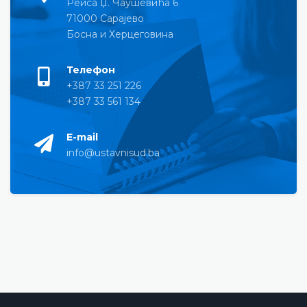
Реиса Џ. Чаушевића 6
71000 Сарајево
Босна и Херцеговина
Телефон
+387 33 251 226
+387 33 561 134
E-mail
info@ustavnisud.ba