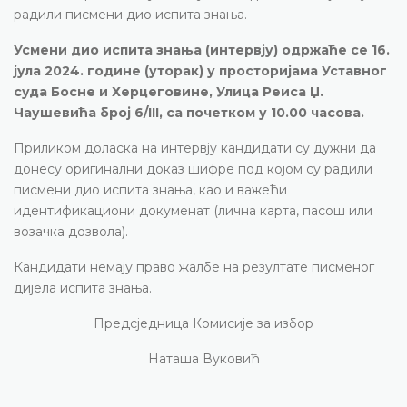
радили писмени дио испита знања.
Усмени дио испита знања (интервју) одржаће се 16.
јула 2024. године (уторак) у просторијама Уставног
суда Босне и Херцеговине, Улица Pеиса Џ.
Чаушевића број 6/III, са почетком у 10.00 часова.
Приликом доласка на интервју кандидати су дужни да
донесу оригинални доказ шифре под којом су радили
писмени дио испита знања, као и важећи
идентификациони докуменат (лична карта, пасош или
возачка дозвола).
Кандидати немају право жалбе на резултате писменог
дијела испита знања.
Предсједница Комисије за избор
Наташа Вуковић