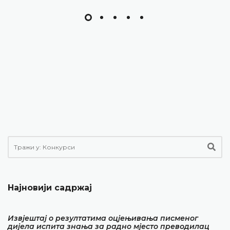
Најновији садржај
Извјештај о резултатима оцјењивања писменог
дијела испита знања за радно мјесто преводилац