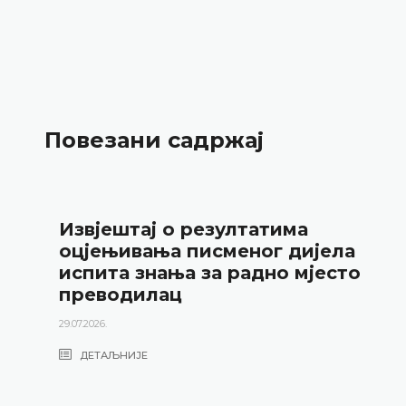
Повезани садржај
Извјештај о резултатима
оцјењивања писменог дијела
испита знања за радно мјесто
преводилац
29.07.2026.
ДЕТАЉНИЈЕ