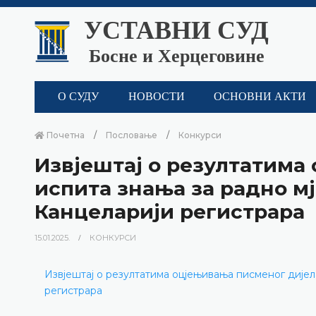
УСТАВНИ СУД
Босне и Херцеговине
О СУДУ
НОВОСТИ
ОСНОВНИ АКТИ
Почетна
Пословање
Конкурси
Извјештај о резултатима
испита знања за радно м
Канцеларији регистрара
15.01.2025.
КОНКУРСИ
Извјештај о резултатима оцјењивања писменог дијел
регистрара