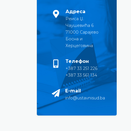
Адреса
Реиса Џ.
Чаушевића 6
71000 Сарајево
Босна и
Херцеговина
Телефон
+387 33 251 226
+387 33 561 134
E-mail
info@ustavnisud.ba