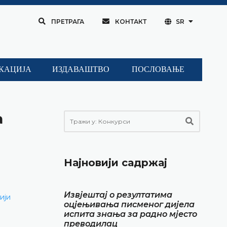
ПРЕТРАГА
КОНТАКТ
SR
КАЦИЈА
ИЗДАВАШТВО
ПОСЛОВАЊЕ
а
Најновији садржај
Извјештај о резултатима
ији
оцјењивања писменог дијела
испита знања за радно мјесто
преводилац