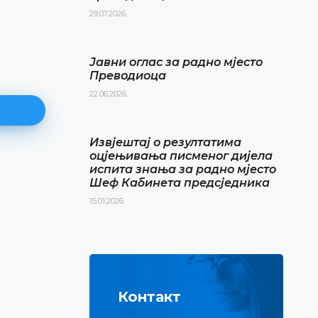
29.07.2026.
Јавни оглас за радно мјесто
Преводиоца
22.06.2026.
Извјештај о резултатима
оцјењивања писменог дијела
испита знања за радно мјесто
Извјештај о резултатима
Шеф Кабинета предсједника
оцјењивања писменог дијела
15.01.2026.
испита знања за радно мјест
Кабинета предсједника
15.01.2026.
ДЕТАЉНИЈЕ
Контакт