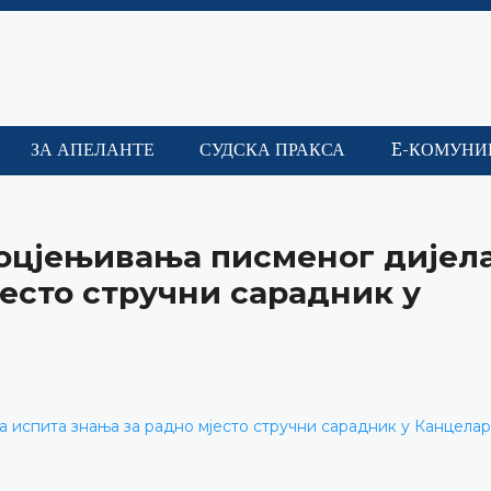
ЗА АПЕЛАНТЕ
СУДСКА ПРАКСА
E-КОМУНИ
 оцјењивања писменог дијел
јесто стручни сарадник у
а испита знања за радно мјесто стручни сарадник у Канцелар